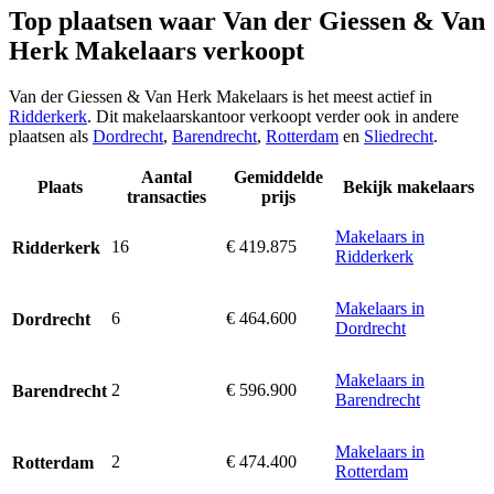
Top plaatsen waar Van der Giessen & Van
Herk Makelaars verkoopt
Van der Giessen & Van Herk Makelaars is het meest actief in
Ridderkerk
. Dit makelaarskantoor verkoopt verder ook in andere
plaatsen als
Dordrecht
,
Barendrecht
,
Rotterdam
en
Sliedrecht
.
Aantal
Gemiddelde
Plaats
Bekijk makelaars
transacties
prijs
Makelaars in
16
€ 419.875
Ridderkerk
Ridderkerk
Makelaars in
6
€ 464.600
Dordrecht
Dordrecht
Makelaars in
2
€ 596.900
Barendrecht
Barendrecht
Makelaars in
2
€ 474.400
Rotterdam
Rotterdam