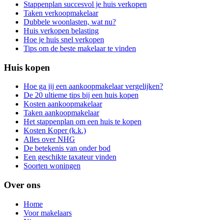
Stappenplan succesvol je huis verkopen
Taken verkoopmakelaar
Dubbele woonlasten, wat nu?
Huis verkopen belasting
Hoe je huis snel verkopen
Tips om de beste makelaar te vinden
Huis kopen
Hoe ga jij een aankoopmakelaar vergelijken?
De 20 ultieme tips bij een huis kopen
Kosten aankoopmakelaar
Taken aankoopmakelaar
Het stappenplan om een huis te kopen
Kosten Koper (k.k.)
Alles over NHG
De betekenis van onder bod
Een geschikte taxateur vinden
Soorten woningen
Over ons
Home
Voor makelaars