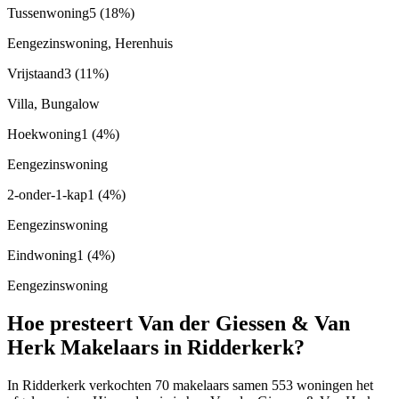
Tussenwoning
5
(18%)
Eengezinswoning, Herenhuis
Vrijstaand
3
(11%)
Villa, Bungalow
Hoekwoning
1
(4%)
Eengezinswoning
2-onder-1-kap
1
(4%)
Eengezinswoning
Eindwoning
1
(4%)
Eengezinswoning
Hoe presteert Van der Giessen & Van
Herk Makelaars in Ridderkerk?
In Ridderkerk verkochten 70 makelaars samen 553 woningen het