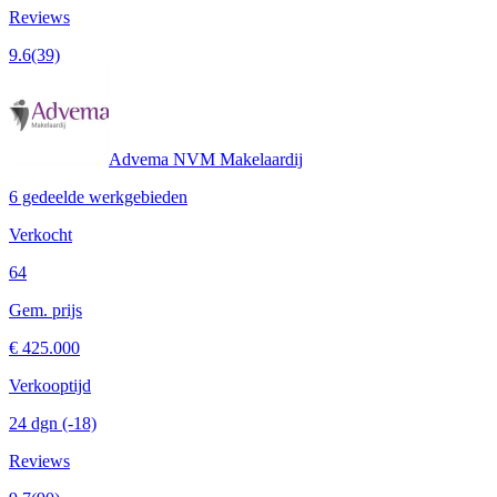
Reviews
9.6
(39)
Advema NVM Makelaardij
6 gedeelde werkgebieden
Verkocht
64
Gem. prijs
€ 425.000
Verkooptijd
24 dgn
(-18)
Reviews