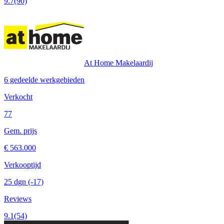
9.7
(90)
At Home Makelaardij
6 gedeelde werkgebieden
Verkocht
77
Gem. prijs
€ 563.000
Verkooptijd
25 dgn
(-17)
Reviews
9.1
(54)