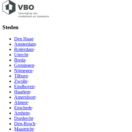
Steden
Den Haag
·
Amsterdam
·
Rotterdam
·
Utrecht
·
Breda
·
Groningen
·
Nijmegen
·
Tilburg
·
Zwolle
·
Eindhoven
·
Haarlem
·
Amersfoort
·
Almere
·
Enschede
·
Arnhem
·
Dordrecht
·
Den-Bosch
·
Maastricht
·