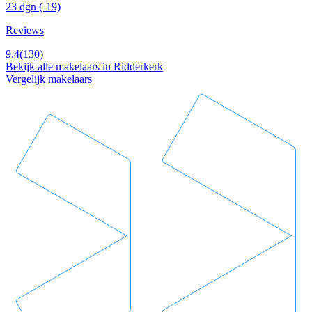
23 dgn
(-19)
Reviews
9.4
(130)
Bekijk alle makelaars in Ridderkerk
Vergelijk makelaars