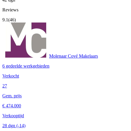
Reviews
9.1
(46)
Molenaar Cové Makelaars
6 gedeelde werkgebieden
Verkocht
27
Gem. prijs
€ 474.000
Verkooptijd
28 dgn
(-14)