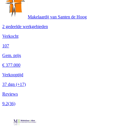
Makelaardij van Santen de Hoog
2 gedeelde werkgebieden
Verkocht
107
Gem. prijs
€ 377.000
Verkooptijd
37 dgn
(+17)
Reviews
9.2
(36)