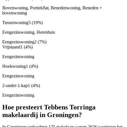
Bovenwoning, Portiekflat, Benedenwoning, Beneden +
bovenwoning
Tussenwoning
5
(19%)
Eengezinswoning, Herenhuis
Eengezinswoning
2
(7%)
Vrijstaand
1
(4%)
Eengezinswoning
Hoekwoning
1
(4%)
Eengezinswoning
2-onder-1-kap
1
(4%)
Eengezinswoning
Hoe presteert Tebbens Torringa
makelaardij in Groningen?
In Groningen verkochten 175 makelaars samen 2626 woningen het