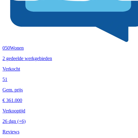
050Wonen
2 gedeelde werkgebieden
Verkocht
51
Gem. prijs
€ 361.000
Verkooptijd
26 dgn
(+6)
Reviews