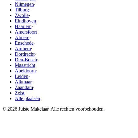
Nijmegen
·
Tilburg
·
Zwolle
·
Eindhoven
·
Haarlem
·
Amersfoort
·
Almere
·
Enschede
·
Arnhem
·
Dordrecht
·
Den-Bosch
·
Maastricht
·
Apeldoorn
·
Leiden
·
Alkmaar
·
Zaandam
·
Zeist
·
Alle plaatsen
© 2026 Juiste Makelaar. Alle rechten voorbehouden.