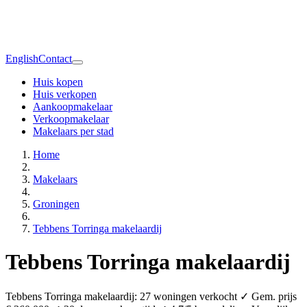
English
Contact
Huis kopen
Huis verkopen
Aankoopmakelaar
Verkoopmakelaar
Makelaars per stad
Home
Makelaars
Groningen
Tebbens Torringa makelaardij
Tebbens Torringa makelaardij
Tebbens Torringa makelaardij: 27 woningen verkocht ✓ Gem. prijs