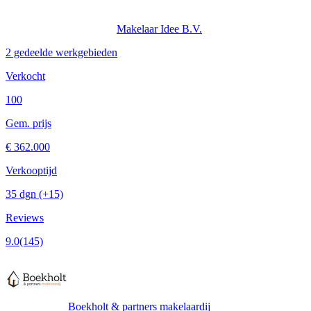
Makelaar Idee B.V.
2 gedeelde werkgebieden
Verkocht
100
Gem. prijs
€ 362.000
Verkooptijd
35 dgn
(+15)
Reviews
9.0
(145)
Boekholt & partners makelaardij