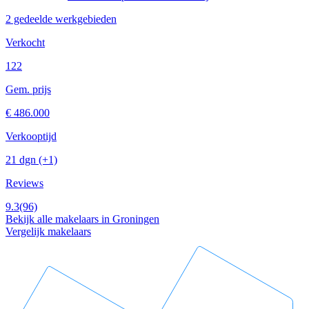
2 gedeelde werkgebieden
Verkocht
122
Gem. prijs
€ 486.000
Verkooptijd
21 dgn
(+1)
Reviews
9.3
(96)
Bekijk alle makelaars in Groningen
Vergelijk makelaars