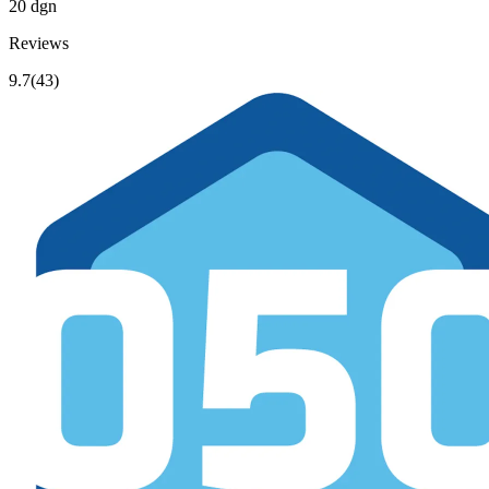
20 dgn
Reviews
9.7
(43)