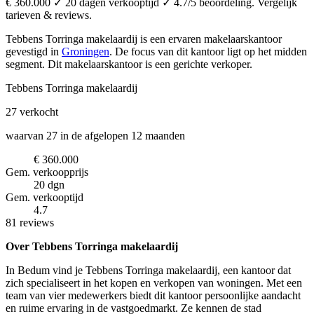
€ 360.000 ✓ 20 dagen verkooptijd ✓ 4.7/5 beoordeling. Vergelijk
tarieven & reviews.
Tebbens Torringa makelaardij is een ervaren makelaarskantoor
gevestigd in
Groningen
.
De focus van dit kantoor ligt op het midden
segment.
Dit makelaarskantoor is een gerichte verkoper.
Tebbens Torringa makelaardij
27
verkocht
waarvan 27 in de afgelopen 12 maanden
€ 360.000
Gem. verkoopprijs
20 dgn
Gem. verkooptijd
4.7
81 reviews
Over Tebbens Torringa makelaardij
In Bedum vind je Tebbens Torringa makelaardij, een kantoor dat
zich specialiseert in het kopen en verkopen van woningen. Met een
team van vier medewerkers biedt dit kantoor persoonlijke aandacht
en ruime ervaring in de vastgoedmarkt. Ze kennen de stad