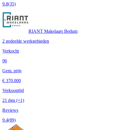
9.8
(35)
RIANT Makelaars Bedum
2 gedeelde werkgebieden
Verkocht
96
Gem. prijs
€ 370.000
Verkooptijd
21 dgn
(+1)
Reviews
9.4
(89)