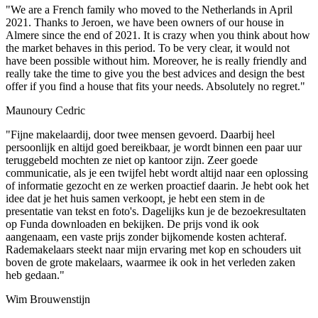
"We are a French family who moved to the Netherlands in April
2021. Thanks to Jeroen, we have been owners of our house in
Almere since the end of 2021. It is crazy when you think about how
the market behaves in this period. To be very clear, it would not
have been possible without him. Moreover, he is really friendly and
really take the time to give you the best advices and design the best
offer if you find a house that fits your needs. Absolutely no regret."
Maunoury Cedric
"Fijne makelaardij, door twee mensen gevoerd. Daarbij heel
persoonlijk en altijd goed bereikbaar, je wordt binnen een paar uur
teruggebeld mochten ze niet op kantoor zijn. Zeer goede
communicatie, als je een twijfel hebt wordt altijd naar een oplossing
of informatie gezocht en ze werken proactief daarin. Je hebt ook het
idee dat je het huis samen verkoopt, je hebt een stem in de
presentatie van tekst en foto's. Dagelijks kun je de bezoekresultaten
op Funda downloaden en bekijken. De prijs vond ik ook
aangenaam, een vaste prijs zonder bijkomende kosten achteraf.
Rademakelaars steekt naar mijn ervaring met kop en schouders uit
boven de grote makelaars, waarmee ik ook in het verleden zaken
heb gedaan."
Wim Brouwenstijn