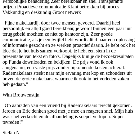
Persoonlijke benadering
Zeer bereikbaar en snel
Transparante
prijzen
Proactieve communicatie
Klant betrokken bij proces
Vakkundig en deskundig
Groot netwerk
"Fijne makelaardij, door twee mensen gevoerd. Daarbij heel
persoonlijk en altijd goed bereikbaar, je wordt binnen een paar uur
teruggebeld mochten ze niet op kantoor zijn. Zeer goede
communicatie, als je een twijfel hebt wordt altijd naar een oplossing
of informatie gezocht en ze werken proactief daarin. Je hebt ook het
idee dat je het huis samen verkoopt, je hebt een stem in de
presentatie van tekst en foto's. Dagelijks kun je de bezoekresultaten
op Funda downloaden en bekijken. De prijs vond ik ook
aangenaam, een vaste prijs zonder bijkomende kosten achteraf.
Rademakelaars steekt naar mijn ervaring met kop en schouders uit
boven de grote makelaars, waarmee ik ook in het verleden zaken
heb gedaan."
Wim Brouwenstijn
"Op aanraden van een vriend bij Rademakelaars terecht gekomen.
Jeroen en Eric denken goed met je mee en reageren snel. Mijn huis
was snel verkocht en de afhandeling is soepel verlopen. Super
tevreden!"
Stefan N