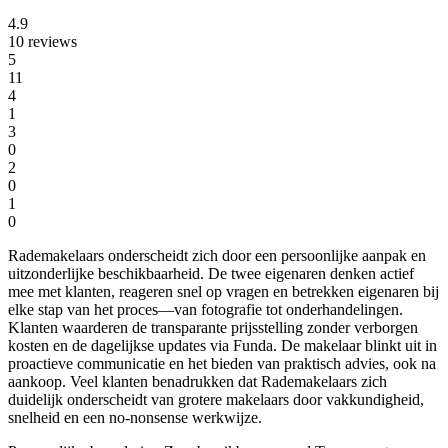
4.9
10 reviews
5
11
4
1
3
0
2
0
1
0
Rademakelaars onderscheidt zich door een persoonlijke aanpak en
uitzonderlijke beschikbaarheid. De twee eigenaren denken actief
mee met klanten, reageren snel op vragen en betrekken eigenaren bij
elke stap van het proces—van fotografie tot onderhandelingen.
Klanten waarderen de transparante prijsstelling zonder verborgen
kosten en de dagelijkse updates via Funda. De makelaar blinkt uit in
proactieve communicatie en het bieden van praktisch advies, ook na
aankoop. Veel klanten benadrukken dat Rademakelaars zich
duidelijk onderscheidt van grotere makelaars door vakkundigheid,
snelheid en een no-nonsense werkwijze.