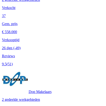
Verkocht
37
Gem. prijs
€ 558.000
Verkooptijd
26 dgn
(-49)
Reviews
9.5
(51)
Dop Makelaars
2 gedeelde werkgebieden