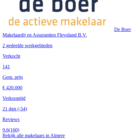
De Boer
Makelaardij en Assurantien Flevoland B.V.
2 gedeelde werkgebieden
Verkocht
141
Gem. prijs
€ 420.000
Verkooptijd
21 dgn
(-54)
Reviews
9.6
(160)
Bekijk alle makelaars in Almere