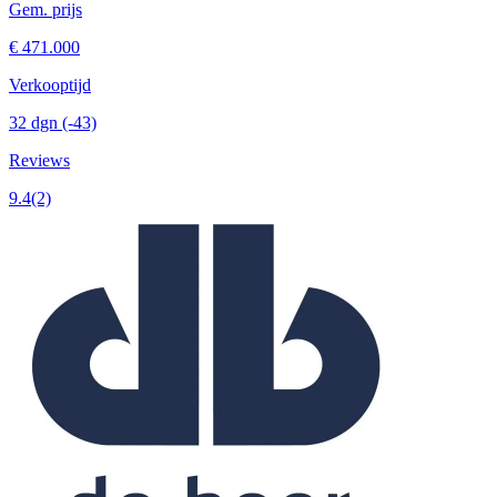
Gem. prijs
€ 471.000
Verkooptijd
32 dgn
(-43)
Reviews
9.4
(2)