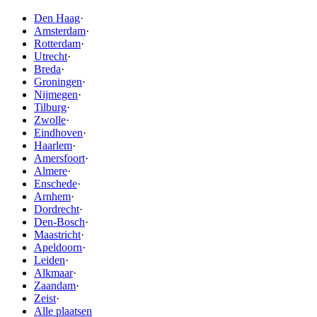
Den Haag
·
Amsterdam
·
Rotterdam
·
Utrecht
·
Breda
·
Groningen
·
Nijmegen
·
Tilburg
·
Zwolle
·
Eindhoven
·
Haarlem
·
Amersfoort
·
Almere
·
Enschede
·
Arnhem
·
Dordrecht
·
Den-Bosch
·
Maastricht
·
Apeldoorn
·
Leiden
·
Alkmaar
·
Zaandam
·
Zeist
·
Alle plaatsen