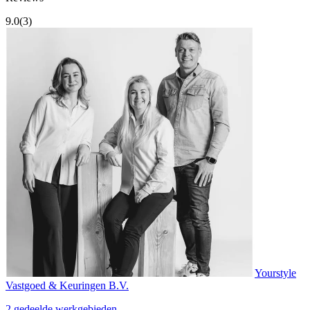
9.0
(3)
Yourstyle
Vastgoed & Keuringen B.V.
2 gedeelde werkgebieden