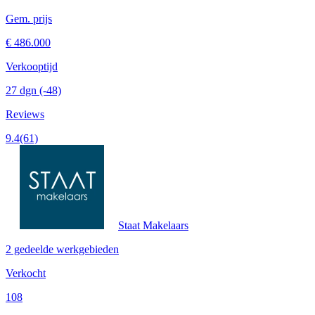
Gem. prijs
€ 486.000
Verkooptijd
27 dgn
(-48)
Reviews
9.4
(61)
Staat Makelaars
2 gedeelde werkgebieden
Verkocht
108