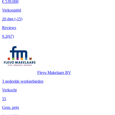
€ 539.000
Verkooptijd
20 dgn
(-15)
Reviews
9.2
(67)
Flevo Makelaars BV
3 gedeelde werkgebieden
Verkocht
55
Gem. prijs