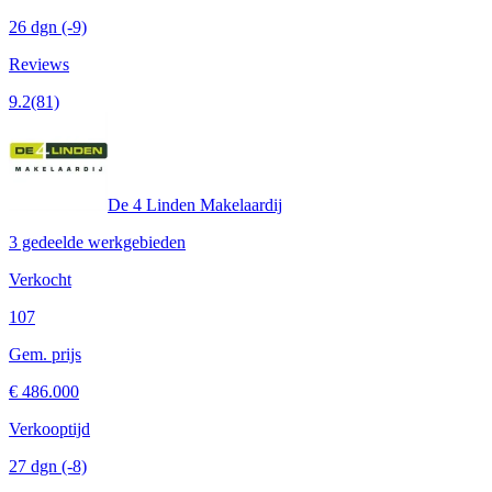
26 dgn
(-9)
Reviews
9.2
(81)
De 4 Linden Makelaardij
3 gedeelde werkgebieden
Verkocht
107
Gem. prijs
€ 486.000
Verkooptijd
27 dgn
(-8)