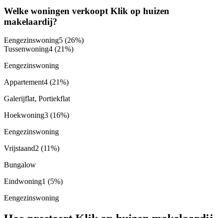
Welke woningen verkoopt Klik op huizen
makelaardij?
Eengezinswoning
5
(26%)
Tussenwoning
4
(21%)
Eengezinswoning
Appartement
4
(21%)
Galerijflat, Portiekflat
Hoekwoning
3
(16%)
Eengezinswoning
Vrijstaand
2
(11%)
Bungalow
Eindwoning
1
(5%)
Eengezinswoning