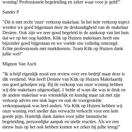
woning! Professionele begeleiding en zeker waar voor je geld!"
Sander P
"Dit is met recht 'onze' verkoop makelaar. In het hele verkoop traject
werden we goed bijgestaan door de deskundigheid van de makelaar
Desiree. Ook zijn we zeer goed begeleid in de aankoop van het huis
dat we op het oog hadden. Klik op Huizen makelaars heeft ons
bijzonder goed bijgestaan en we voelde ons volledig ontzorgd.
Echte professionals met marktkennis. Team Klik op Huizen dank
jullie wel!"
Mignon Van Asch
"Ik schrijf eigenlijk nooit een review over een bedrijf maar deze is
dik verdiend. Wat heeft Desiree van Klik op Huizen Makelaardij
ons goed geholpen zeg. Bij de verkoop van onze woning hebben
wij drie makelaars uitgenodigd, 1 belde af want die was te druk en
de andere makelaar was vriendelijk en kundig maar zat met zijn
verkoop advies een stuk lager en ook de voorgestelde
verkoopaanpak was heel anders. Via Klik op Huizen hebben wij
onze woning veel sneller dan verwacht verkocht voor een hele
goede prijs. Hartelijk dank dames voor jullie fantastische
begeleiding, persoonlijke aanpak en snelle reacties. Als we een
nieuw huis op het ook hebben komen we zeker bij jullie terug!"