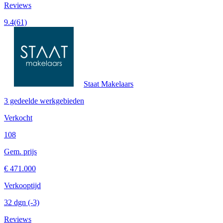
Reviews
9.4
(61)
Staat Makelaars
3 gedeelde werkgebieden
Verkocht
108
Gem. prijs
€ 471.000
Verkooptijd
32 dgn
(-3)
Reviews