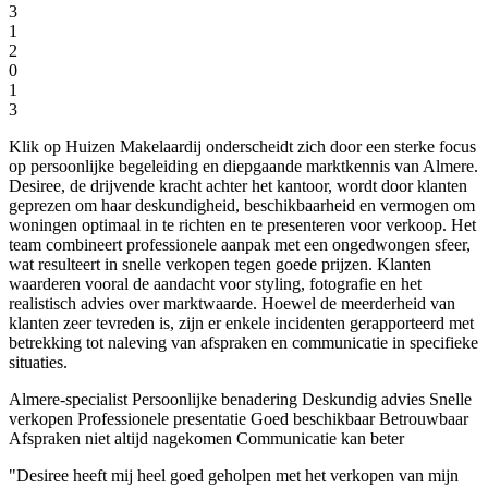
3
1
2
0
1
3
Klik op Huizen Makelaardij onderscheidt zich door een sterke focus
op persoonlijke begeleiding en diepgaande marktkennis van Almere.
Desiree, de drijvende kracht achter het kantoor, wordt door klanten
geprezen om haar deskundigheid, beschikbaarheid en vermogen om
woningen optimaal in te richten en te presenteren voor verkoop. Het
team combineert professionele aanpak met een ongedwongen sfeer,
wat resulteert in snelle verkopen tegen goede prijzen. Klanten
waarderen vooral de aandacht voor styling, fotografie en het
realistisch advies over marktwaarde. Hoewel de meerderheid van
klanten zeer tevreden is, zijn er enkele incidenten gerapporteerd met
betrekking tot naleving van afspraken en communicatie in specifieke
situaties.
Almere-specialist
Persoonlijke benadering
Deskundig advies
Snelle
verkopen
Professionele presentatie
Goed beschikbaar
Betrouwbaar
Afspraken niet altijd nagekomen
Communicatie kan beter
"Desiree heeft mij heel goed geholpen met het verkopen van mijn