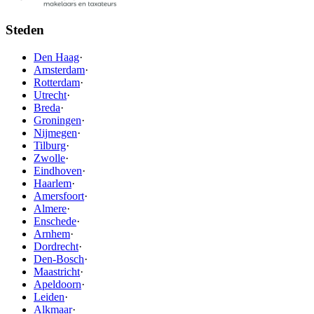
Steden
Den Haag
·
Amsterdam
·
Rotterdam
·
Utrecht
·
Breda
·
Groningen
·
Nijmegen
·
Tilburg
·
Zwolle
·
Eindhoven
·
Haarlem
·
Amersfoort
·
Almere
·
Enschede
·
Arnhem
·
Dordrecht
·
Den-Bosch
·
Maastricht
·
Apeldoorn
·
Leiden
·
Alkmaar
·