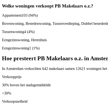
Welke woningen verkoopt PB Makelaars o.z.?
Appartement
103
(94%)
Bovenwoning, Benedenwoning, Tussenverdieping, Dubbel benedenhui
Tussenwoning
4
(4%)
Eengezinswoning, Herenhuis
Eengezinswoning
1
(1%)
Hoe presteert PB Makelaars o.z. in Amst
In Amsterdam verkochten 642 makelaars samen 12621 woningen het afg
Verkoopprijs
30% boven het stadsgemiddelde
+
30%
Verkoopsnelheid