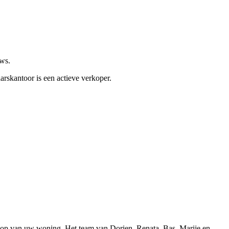
ews.
arskantoor is een actieve verkoper.
koop van uw woning. Het team van Dorien, Renata, Bas, Marije en