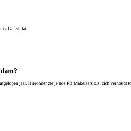
s, Galerijflat
erdam?
elopen jaar. Hieronder zie je hoe PB Makelaars o.z. zich verhoudt to