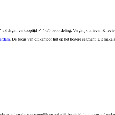
28 dagen verkooptijd ✓ 4.6/5 beoordeling. Vergelijk tarieven & revi
erdam
.
De focus van dit kantoor ligt op het hogere segment.
Dit makela
e makelaar die u persoonlijk en zakelijk begeleidt bij de aan- of ver