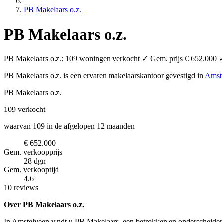
PB Makelaars o.z.
PB Makelaars o.z.
PB Makelaars o.z.: 109 woningen verkocht ✓ Gem. prijs € 652.000 ✓ 
PB Makelaars o.z. is een ervaren makelaarskantoor
gevestigd in
Amst
PB Makelaars o.z.
109
verkocht
waarvan 109 in de afgelopen 12 maanden
€ 652.000
Gem. verkoopprijs
28 dgn
Gem. verkooptijd
4.6
10 reviews
Over PB Makelaars o.z.
In Amstelveen vindt u PB Makelaars, een betrokken en onderscheidend