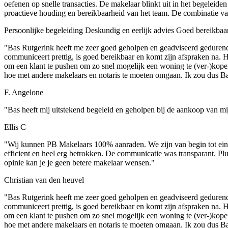
oefenen op snelle transacties. De makelaar blinkt uit in het begelei
proactieve houding en bereikbaarheid van het team. De combinatie va
Persoonlijke begeleiding
Deskundig en eerlijk advies
Goed bereikbaa
"Bas Rutgerink heeft me zeer goed geholpen en geadviseerd gedurende 
communiceert prettig, is goed bereikbaar en komt zijn afspraken na. Hi
om een klant te pushen om zo snel mogelijk een woning te (ver-)kopen,
hoe met andere makelaars en notaris te moeten omgaan. Ik zou dus Ba
F. Angelone
"Bas heeft mij uitstekend begeleid en geholpen bij de aankoop van mi
Ellis C
"Wij kunnen PB Makelaars 100% aanraden. We zijn van begin tot einde
efficient en heel erg betrokken. De communicatie was transparant. Pl
opinie kan je je geen betere makelaar wensen."
Christian van den heuvel
"Bas Rutgerink heeft me zeer goed geholpen en geadviseerd gedurende 
communiceert prettig, is goed bereikbaar en komt zijn afspraken na. Hi
om een klant te pushen om zo snel mogelijk een woning te (ver-)kopen,
hoe met andere makelaars en notaris te moeten omgaan. Ik zou dus Ba