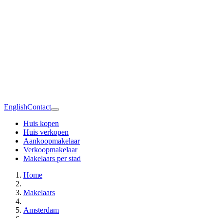
English
Contact
Huis kopen
Huis verkopen
Aankoopmakelaar
Verkoopmakelaar
Makelaars per stad
Home
Makelaars
Amsterdam