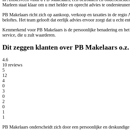
Marleen staat klaar om u met helder en oprecht advies te ondersteune
PB Makelaars richt zich op aankoop, verkoop en taxaties in de regio 
beloftes. Het team gelooft dat eerlijk advies ervoor zorgt dat u echt 
Kenmerkend voor PB Makelaars is de persoonlijke benadering en het f
service, die u zult waarderen.
Dit zeggen klanten over PB Makelaars o.z.
4.6
10 reviews
5
12
4
0
3
0
2
0
1
1
PB Makelaars onderscheidt zich door een persoonlijke en deskundige a