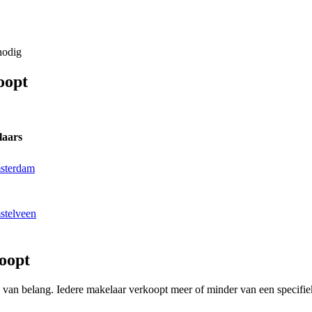
nodig
oopt
laars
msterdam
stelveen
oopt
ing van belang. Iedere makelaar verkoopt meer of minder van een speci