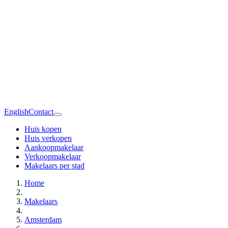
English
Contact
Huis kopen
Huis verkopen
Aankoopmakelaar
Verkoopmakelaar
Makelaars per stad
Home
Makelaars
Amsterdam