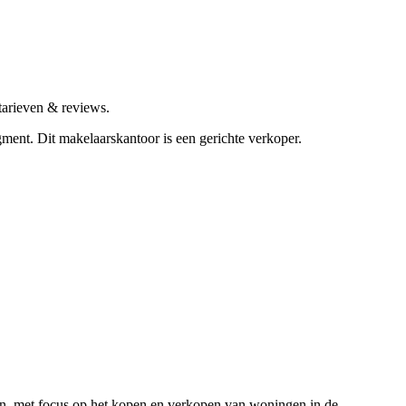
tarieven & reviews.
egment.
Dit makelaarskantoor is een gerichte verkoper.
en, met focus op het kopen en verkopen van woningen in de