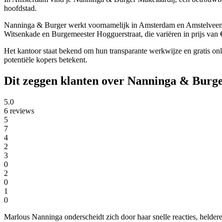
hoofdstad.
Nanninga & Burger werkt voornamelijk in Amsterdam en Amstelveen,
Witsenkade en Burgemeester Hogguerstraat, die variëren in prijs van €
Het kantoor staat bekend om hun transparante werkwijze en gratis on
potentiële kopers betekent.
Dit zeggen klanten over Nanninga & Burg
5.0
6 reviews
5
7
4
2
3
0
2
0
1
0
Marlous Nanninga onderscheidt zich door haar snelle reacties, helde