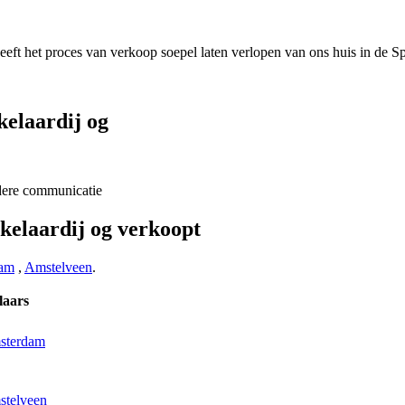
eeft het proces van verkoop soepel laten verlopen van ons huis in de 
elaardij og
ldere communicatie
elaardij og verkoopt
am
,
Amstelveen
.
laars
msterdam
stelveen