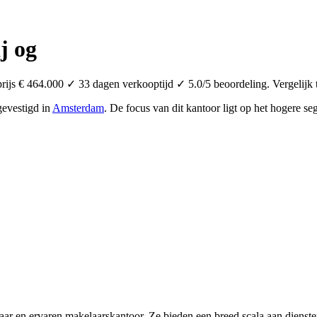
j og
js € 464.000 ✓ 33 dagen verkooptijd ✓ 5.0/5 beoordeling. Vergelijk 
gevestigd in
Amsterdam
.
De focus van dit kantoor ligt op het hogere s
r en ervaren makelaarskantoor. Ze bieden een breed scala aan dienst