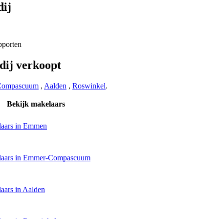
ij
apporten
dij verkoopt
Compascuum
,
Aalden
,
Roswinkel
.
Bekijk makelaars
aars in Emmen
laars in Emmer-Compascuum
aars in Aalden