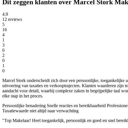
Dit zeggen klanten over Marcel Stork Mak
4.9
12 reviews
5
16
4
1
3
0
2
0
1
0
Marcel Stork onderscheidt zich door een persoonlijke, toegankelijke 
uitvoering van taxaties en verkooptrajecten. Klanten waarderen zijn tr
aandacht voor detail, waarbij complexe zaken in begrijpelijke taal wo
elke stap in het proces.
Persoonlijke benadering
Snelle reacties en bereikbaarheid
Professionel
Taxatiewaarde niet altijd naar verwachting
"Top Makelaar! Heel toegankelijk, persoonlijk en goed en snel bereik