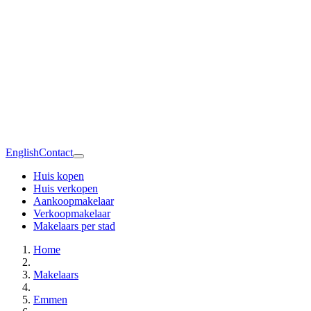
English
Contact
Huis kopen
Huis verkopen
Aankoopmakelaar
Verkoopmakelaar
Makelaars per stad
Home
Makelaars
Emmen