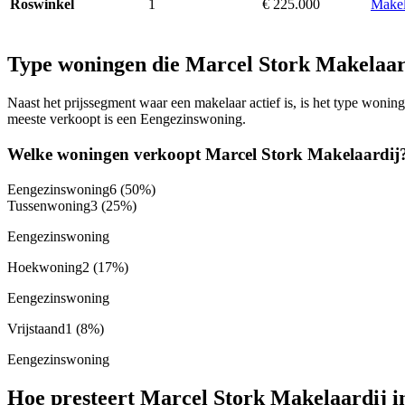
1
€ 225.000
Makel
Roswinkel
Type woningen die Marcel Stork Makelaar
Naast het prijssegment waar een makelaar actief is, is het type won
meeste verkoopt is een Eengezinswoning.
Welke woningen verkoopt Marcel Stork Makelaardij
Eengezinswoning
6
(50%)
Tussenwoning
3
(25%)
Eengezinswoning
Hoekwoning
2
(17%)
Eengezinswoning
Vrijstaand
1
(8%)
Eengezinswoning
Hoe presteert Marcel Stork Makelaardij