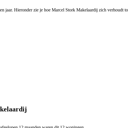
jaar. Hieronder zie je hoe Marcel Stork Makelaardij zich verhoudt to
kelaardij
de afgelopen 12 maanden waren dit 12 woningen.