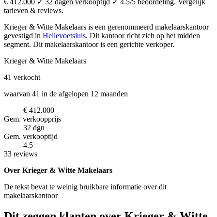
€ 412.000 ✓ 32 dagen verkooptijd ✓ 4.5/5 beoordeling. Vergelijk
tarieven & reviews.
Krieger & Witte Makelaars is een gerenommeerd makelaarskantoor
gevestigd in
Hellevoetsluis
.
Dit kantoor richt zich op het midden
segment.
Dit makelaarskantoor is een gerichte verkoper.
Krieger & Witte Makelaars
41
verkocht
waarvan 41 in de afgelopen 12 maanden
€ 412.000
Gem. verkoopprijs
32 dgn
Gem. verkooptijd
4.5
33 reviews
Over Krieger & Witte Makelaars
De tekst bevat te weinig bruikbare informatie over dit
makelaarskantoor
Dit zeggen klanten over Krieger & Witte