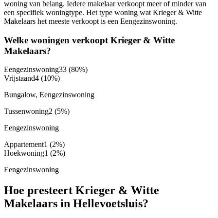
woning van belang. Iedere makelaar verkoopt meer of minder van
een specifiek woningtype. Het type woning wat Krieger & Witte
Makelaars het meeste verkoopt is een Eengezinswoning.
Welke woningen verkoopt Krieger & Witte
Makelaars?
Eengezinswoning
33
(80%)
Vrijstaand
4
(10%)
Bungalow, Eengezinswoning
Tussenwoning
2
(5%)
Eengezinswoning
Appartement
1
(2%)
Hoekwoning
1
(2%)
Eengezinswoning
Hoe presteert Krieger & Witte
Makelaars in Hellevoetsluis?