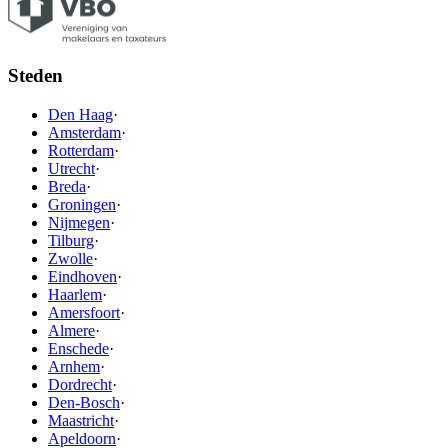
Steden
Den Haag
·
Amsterdam
·
Rotterdam
·
Utrecht
·
Breda
·
Groningen
·
Nijmegen
·
Tilburg
·
Zwolle
·
Eindhoven
·
Haarlem
·
Amersfoort
·
Almere
·
Enschede
·
Arnhem
·
Dordrecht
·
Den-Bosch
·
Maastricht
·
Apeldoorn
·