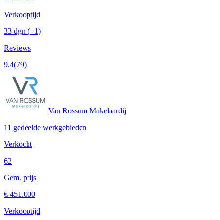
Verkooptijd
33 dgn
(+1)
Reviews
9.4
(79)
Van Rossum Makelaardij
11 gedeelde werkgebieden
Verkocht
62
Gem. prijs
€ 451.000
Verkooptijd