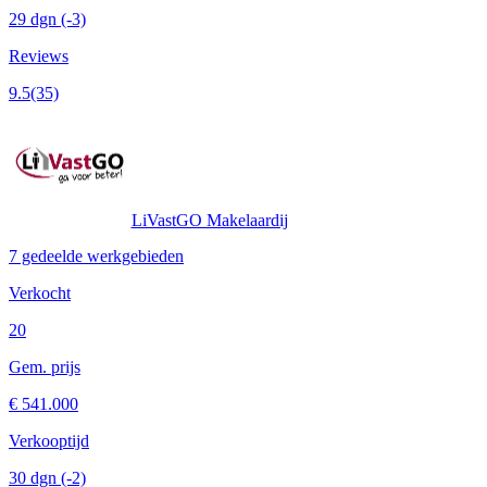
29 dgn
(-3)
Reviews
9.5
(35)
LiVastGO Makelaardij
7 gedeelde werkgebieden
Verkocht
20
Gem. prijs
€ 541.000
Verkooptijd
30 dgn
(-2)