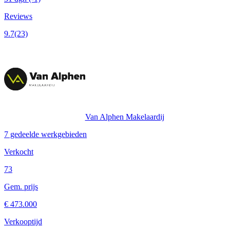
Reviews
9.7
(23)
Van Alphen Makelaardij
7 gedeelde werkgebieden
Verkocht
73
Gem. prijs
€ 473.000
Verkooptijd