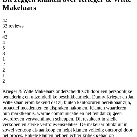
Makelaars
4.5
33 reviews
5
42
4
5
3
1
2
2
1
2
Krieger & Witte Makelaars onderscheidt zich door een persoonlijke
benadering en uitzonderlijke beschikbaarheid. Danny Krieger en Jan
Witte staan erom bekend dat zij buiten kantooruren bereikbaar zijn,
proactief meedenken en afspraken nakomen. Klanten waarderen
hun marktkennis, warme communicatie en het feit dat zij geen
overdreven verwachtingen scheppen. Dit resulteert in snelle
verkopen en sterke vertrouwensrelaties. De makelaar blinkt uit in
zowel verkoop als aankoop en helpt klanten volledig ontzorgd door
het proces. Enkele klanten hebben echter kritiek gehad op