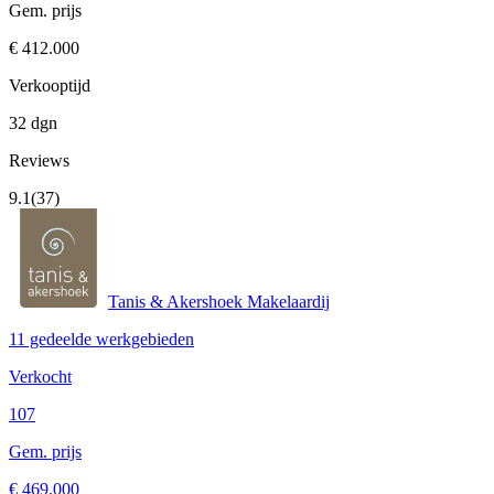
Gem. prijs
€ 412.000
Verkooptijd
32 dgn
Reviews
9.1
(37)
Tanis & Akershoek Makelaardij
11 gedeelde werkgebieden
Verkocht
107
Gem. prijs
€ 469.000