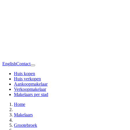
English
Contact
Huis kopen
Huis verkopen
Aankoopmakelaar
Verkoopmakelaar
Makelaars per stad
Home
Makelaars
Grootebroek