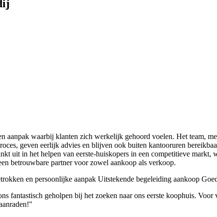
ij
kken aanpak waarbij klanten zich werkelijk gehoord voelen. Het team,
pproces, geven eerlijk advies en blijven ook buiten kantooruren bereikb
nkt uit in het helpen van eerste-huiskopers in een competitieve markt,
een betrouwbare partner voor zowel aankoop als verkoop.
rokken en persoonlijke aanpak
Uitstekende begeleiding aankoop
Goed 
 fantastisch geholpen bij het zoeken naar ons eerste koophuis. Voor vr
 aanraden!"