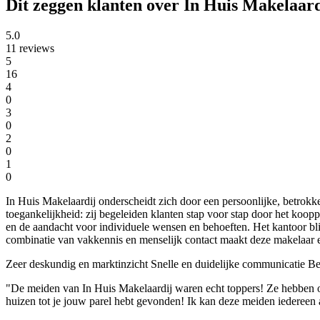
Dit zeggen klanten over In Huis Makelaard
5.0
11 reviews
5
16
4
0
3
0
2
0
1
0
In Huis Makelaardij onderscheidt zich door een persoonlijke, betro
toegankelijkheid: zij begeleiden klanten stap voor stap door het koo
en de aandacht voor individuele wensen en behoeften. Het kantoor bli
combinatie van vakkennis en menselijk contact maakt deze makelaar 
Zeer deskundig en marktinzicht
Snelle en duidelijke communicatie
Bet
"De meiden van In Huis Makelaardij waren echt toppers! Ze hebben ons
huizen tot je jouw parel hebt gevonden! Ik kan deze meiden iedereen