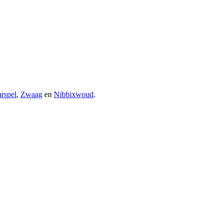
rspel
,
Zwaag
en
Nibbixwoud
.