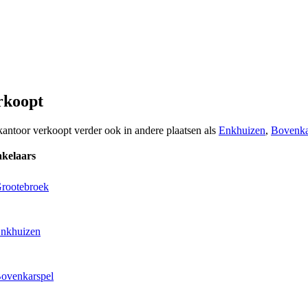
rkoopt
kantoor verkoopt verder ook in andere plaatsen als
Enkhuizen
,
Bovenka
kelaars
Grootebroek
Enkhuizen
Bovenkarspel