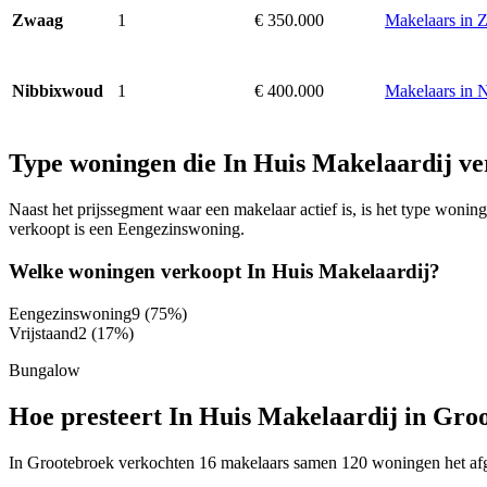
1
€ 350.000
Makelaars in 
Zwaag
1
€ 400.000
Makelaars in 
Nibbixwoud
Type woningen die In Huis Makelaardij ve
Naast het prijssegment waar een makelaar actief is, is het type won
verkoopt is een Eengezinswoning.
Welke woningen verkoopt In Huis Makelaardij?
Eengezinswoning
9
(75%)
Vrijstaand
2
(17%)
Bungalow
Hoe presteert In Huis Makelaardij in Gro
In Grootebroek verkochten 16 makelaars samen 120 woningen het afgel