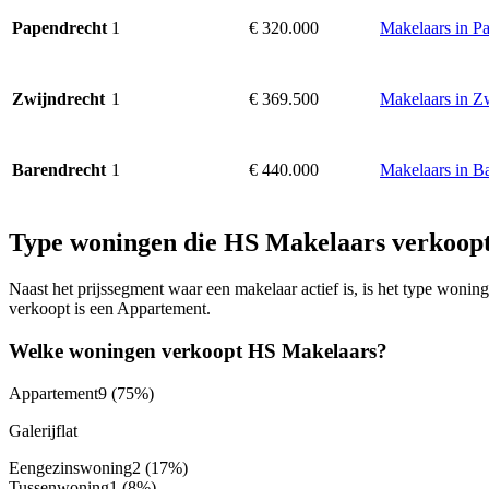
1
€ 320.000
Makelaars in P
Papendrecht
1
€ 369.500
Makelaars in Z
Zwijndrecht
1
€ 440.000
Makelaars in B
Barendrecht
Type woningen die HS Makelaars verkoop
Naast het prijssegment waar een makelaar actief is, is het type won
verkoopt is een Appartement.
Welke woningen verkoopt HS Makelaars?
Appartement
9
(75%)
Galerijflat
Eengezinswoning
2
(17%)
Tussenwoning
1
(8%)