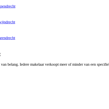
apendrecht
wijndrecht
arendrecht
t
ing van belang. Iedere makelaar verkoopt meer of minder van een speci