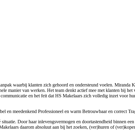
aanpak waarbij klanten zich gehoord en ondersteund voelen. Miranda 
nele manier van werken. Het team denkt actief mee met klanten bij het 
e communicatie en het feit dat HS Makelaars zich volledig inzet voor h
bel en meedenkend
Professioneel en warm
Betrouwbaar en correct
Trag
situatie. Door haar inlevengsvermogen en doortastendheid binnen een
Makelaars daarom absoluut aan bij het zoeken, (ver)huren of (ver)kop