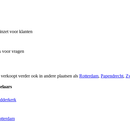
inzet voor klanten
is voor vragen
 verkoopt verder ook in andere plaatsen als
Rotterdam
,
Papendrecht
,
Zw
elaars
idderkerk
otterdam