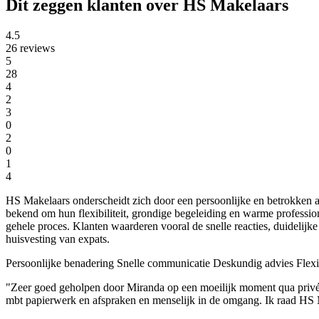
Dit zeggen klanten over HS Makelaars
4.5
26 reviews
5
28
4
2
3
0
2
0
1
4
HS Makelaars onderscheidt zich door een persoonlijke en betrokken 
bekend om hun flexibiliteit, grondige begeleiding en warme professio
gehele proces. Klanten waarderen vooral de snelle reacties, duidelijk
huisvesting van expats.
Persoonlijke benadering
Snelle communicatie
Deskundig advies
Flexi
"Zeer goed geholpen door Miranda op een moeilijk moment qua privé 
mbt papierwerk en afspraken en menselijk in de omgang. Ik raad HS 