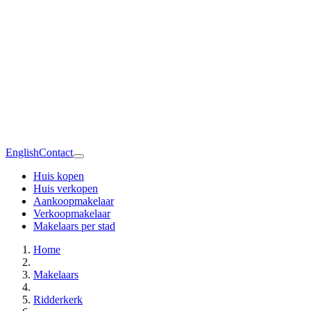
English
Contact
Huis kopen
Huis verkopen
Aankoopmakelaar
Verkoopmakelaar
Makelaars per stad
Home
Makelaars
Ridderkerk