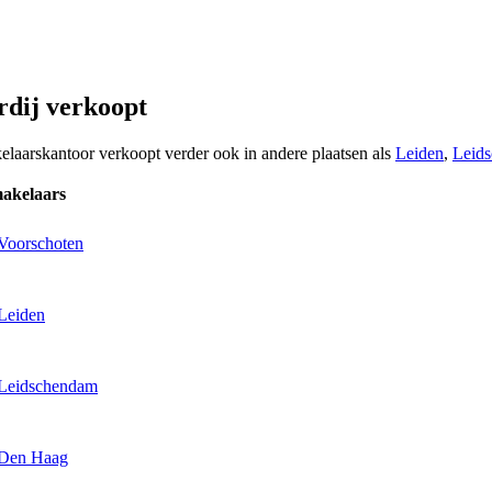
rdij verkoopt
kelaarskantoor verkoopt verder ook in andere plaatsen als
Leiden
,
Leid
makelaars
 Voorschoten
 Leiden
 Leidschendam
 Den Haag