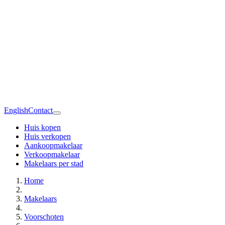
English
Contact
Huis kopen
Huis verkopen
Aankoopmakelaar
Verkoopmakelaar
Makelaars per stad
Home
Makelaars
Voorschoten