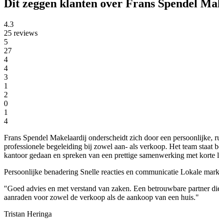
Dit zeggen klanten over Frans Spendel Ma
4.3
25 reviews
5
27
4
4
3
1
2
0
1
4
Frans Spendel Makelaardij onderscheidt zich door een persoonlijke, r
professionele begeleiding bij zowel aan- als verkoop. Het team staa
kantoor gedaan en spreken van een prettige samenwerking met korte l
Persoonlijke benadering
Snelle reacties en communicatie
Lokale mark
"Goed advies en met verstand van zaken. Een betrouwbare partner di
aanraden voor zowel de verkoop als de aankoop van een huis."
Tristan Heringa