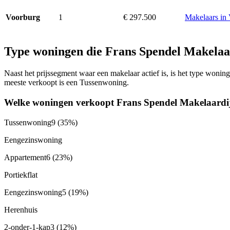
1
€ 297.500
Makelaars in
Voorburg
Type woningen die Frans Spendel Makelaa
Naast het prijssegment waar een makelaar actief is, is het type won
meeste verkoopt is een Tussenwoning.
Welke woningen verkoopt Frans Spendel Makelaardi
Tussenwoning
9
(35%)
Eengezinswoning
Appartement
6
(23%)
Portiekflat
Eengezinswoning
5
(19%)
Herenhuis
2-onder-1-kap
3
(12%)