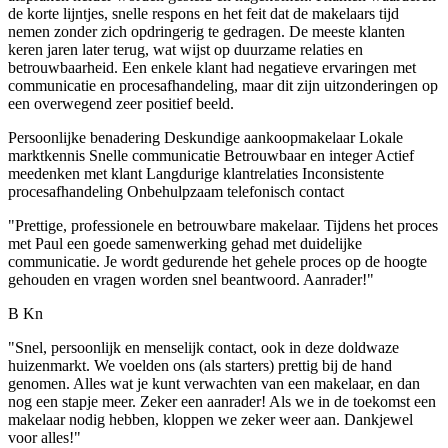
de korte lijntjes, snelle respons en het feit dat de makelaars tijd
nemen zonder zich opdringerig te gedragen. De meeste klanten
keren jaren later terug, wat wijst op duurzame relaties en
betrouwbaarheid. Een enkele klant had negatieve ervaringen met
communicatie en procesafhandeling, maar dit zijn uitzonderingen op
een overwegend zeer positief beeld.
Persoonlijke benadering
Deskundige aankoopmakelaar
Lokale
marktkennis
Snelle communicatie
Betrouwbaar en integer
Actief
meedenken met klant
Langdurige klantrelaties
Inconsistente
procesafhandeling
Onbehulpzaam telefonisch contact
"Prettige, professionele en betrouwbare makelaar. Tijdens het proces
met Paul een goede samenwerking gehad met duidelijke
communicatie. Je wordt gedurende het gehele proces op de hoogte
gehouden en vragen worden snel beantwoord. Aanrader!"
B Kn
"Snel, persoonlijk en menselijk contact, ook in deze doldwaze
huizenmarkt. We voelden ons (als starters) prettig bij de hand
genomen. Alles wat je kunt verwachten van een makelaar, en dan
nog een stapje meer. Zeker een aanrader! Als we in de toekomst een
makelaar nodig hebben, kloppen we zeker weer aan. Dankjewel
voor alles!"