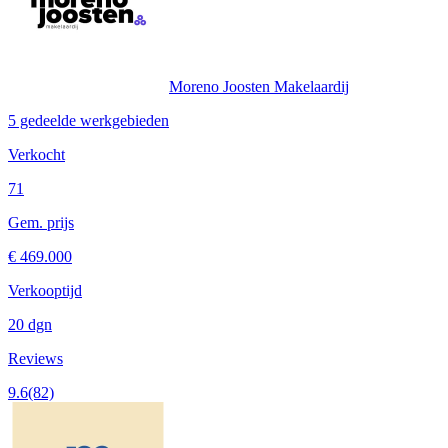
Moreno Joosten Makelaardij
5 gedeelde werkgebieden
Verkocht
71
Gem. prijs
€ 469.000
Verkooptijd
20 dgn
Reviews
9.6
(82)