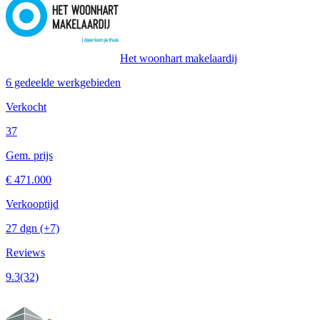
Het woonhart makelaardij
6 gedeelde werkgebieden
Verkocht
37
Gem. prijs
€ 471.000
Verkooptijd
27 dgn
(+7)
Reviews
9.3
(32)