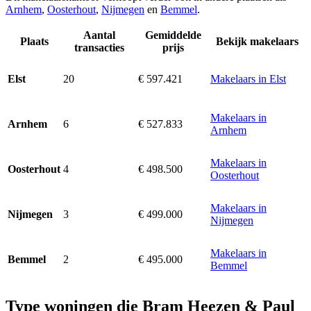
Arnhem
,
Oosterhout
,
Nijmegen
en
Bemmel
.
Aantal
Gemiddelde
Plaats
Bekijk makelaars
transacties
prijs
20
€ 597.421
Makelaars in Elst
Elst
Makelaars in
6
€ 527.833
Arnhem
Arnhem
Makelaars in
4
€ 498.500
Oosterhout
Oosterhout
Makelaars in
3
€ 499.000
Nijmegen
Nijmegen
Makelaars in
2
€ 495.000
Bemmel
Bemmel
Type woningen die Bram Heezen & Paul