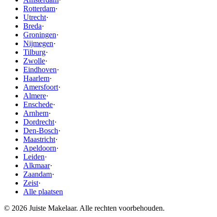
Rotterdam
·
Utrecht
·
Breda
·
Groningen
·
Nijmegen
·
Tilburg
·
Zwolle
·
Eindhoven
·
Haarlem
·
Amersfoort
·
Almere
·
Enschede
·
Arnhem
·
Dordrecht
·
Den-Bosch
·
Maastricht
·
Apeldoorn
·
Leiden
·
Alkmaar
·
Zaandam
·
Zeist
·
Alle plaatsen
© 2026 Juiste Makelaar. Alle rechten voorbehouden.