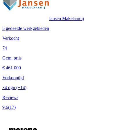
Jansen Makelaardij
5 gedeelde werkgebieden
Verkocht
74
Gem. prijs
€ 461.000
Verkooptijd
34 dgn
(+14)
Reviews
9.6
(17)