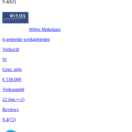
9.4
(62)
Witjes Makelaars
6 gedeelde werkgebieden
Verkocht
91
Gem. prijs
€ 538.000
Verkooptijd
22 dgn
(+2)
Reviews
9.4
(72)