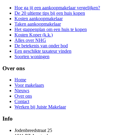
Hoe ga jij een aankoopmakelaar vergelijken?
De 20 ultieme tips bij een huis kopen
Kosten aankoopmakelaar
Taken aankoopmakelaar
Het stappenplan om een huis te kopen
Kosten Koper (k.k.)
Alles over NHG
De betekenis van onder bod
Een geschikte taxateur vinden
Soorten woningen
Over ons
Home
Voor makelaars
Nieuws
Over ons
Contact
Werken bij Juiste Makelaar
Info
Jodenbreedstraat 25