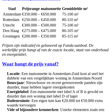
Stad
Prijsrange maisonnette
Gemiddelde m²
Amsterdam
€350.000 – €650.000
75-100 m²
Rotterdam
€250.000 – €450.000
80-110 m²
Utrecht
€300.000 – €500.000
75-100 m²
Den Haag
€275.000 – €475.000
80-105 m²
Groningen
€200.000 – €350.000
85-115 m²
Prijzen zijn indicatief en gebaseerd op Funda-aanbod. De
werkelijke prijs hangt af van de exacte locatie, staat van onderhoud
en energielabel.
Waar hangt de prijs vanaf?
Locatie
: Een maisonnette in Amsterdam-Zuid kost al snel het
dubbele van een vergelijkbare woning in Amsterdam-Noord
Bouwjaar
: Nieuwbouw en recent gerenoveerde panden zijn
duurder, maar hebben lagere energiekosten
Energielabel
: Een maisonnette met label A of B is gewild en
duurder dan een woning met label D of lager
Buitenruimte
: Een eigen tuin kan €20.000 tot €50.000 extra
waarde toevoegen
Vide of bijzondere kenmerken
: Unieke elementen zoals een