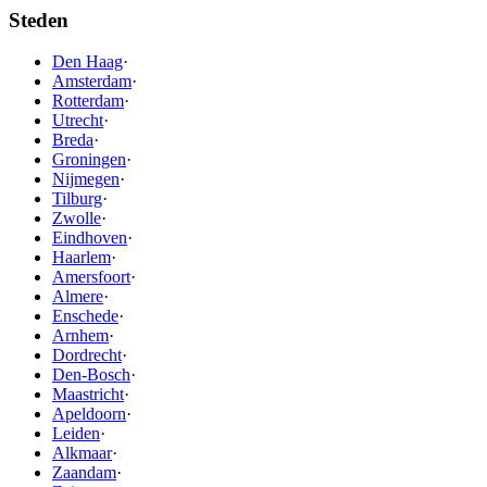
Steden
Den Haag
·
Amsterdam
·
Rotterdam
·
Utrecht
·
Breda
·
Groningen
·
Nijmegen
·
Tilburg
·
Zwolle
·
Eindhoven
·
Haarlem
·
Amersfoort
·
Almere
·
Enschede
·
Arnhem
·
Dordrecht
·
Den-Bosch
·
Maastricht
·
Apeldoorn
·
Leiden
·
Alkmaar
·
Zaandam
·