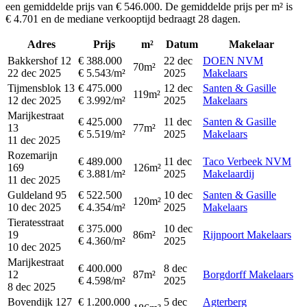
een gemiddelde prijs van € 546.000. De gemiddelde prijs per m² is
€ 4.701 en de mediane verkooptijd bedraagt 28 dagen.
Adres
Prijs
m²
Datum
Makelaar
Bakkershof 12
€ 388.000
22 dec
DOEN NVM
70m²
22 dec 2025
€ 5.543/m²
2025
Makelaars
Tijmensblok 13
€ 475.000
12 dec
Santen & Gasille
119m²
12 dec 2025
€ 3.992/m²
2025
Makelaars
Marijkestraat
€ 425.000
11 dec
Santen & Gasille
13
77m²
€ 5.519/m²
2025
Makelaars
11 dec 2025
Rozemarijn
€ 489.000
11 dec
Taco Verbeek NVM
169
126m²
€ 3.881/m²
2025
Makelaardij
11 dec 2025
Guldeland 95
€ 522.500
10 dec
Santen & Gasille
120m²
10 dec 2025
€ 4.354/m²
2025
Makelaars
Tieratesstraat
€ 375.000
10 dec
19
86m²
Rijnpoort Makelaars
€ 4.360/m²
2025
10 dec 2025
Marijkestraat
€ 400.000
8 dec
12
87m²
Borgdorff Makelaars
€ 4.598/m²
2025
8 dec 2025
Bovendijk 127
€ 1.200.000
5 dec
Agterberg