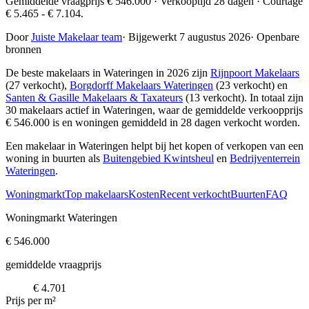
Gemiddelde vraagprijs € 546.000 · Verkooptijd 28 dagen · Courtage
€ 5.465 - € 7.104.
Door
Juiste Makelaar team
·
Bijgewerkt 7 augustus 2026
·
Openbare
bronnen
De beste makelaars in Wateringen in 2026 zijn
Rijnpoort Makelaars
(27 verkocht),
Borgdorff Makelaars Wateringen
(23 verkocht) en
Santen & Gasille Makelaars & Taxateurs
(13 verkocht)
. In totaal zijn
30 makelaars actief in Wateringen, waar de gemiddelde verkoopprijs
€ 546.000 is en woningen gemiddeld in 28 dagen verkocht worden.
Een makelaar in Wateringen helpt bij het kopen of verkopen van een
woning in buurten als
Buitengebied Kwintsheul
en
Bedrijventerrein
Wateringen
.
Woningmarkt
Top makelaars
Kosten
Recent verkocht
Buurten
FAQ
Woningmarkt Wateringen
€ 546.000
gemiddelde vraagprijs
€ 4.701
Prijs per m²