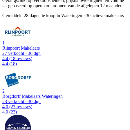
Gerangschikt op verkoopsnelheid, prijsnauwkeurigheid en volume
— gebaseerd op openbare bronnen van de afgelopen 12 maanden.
Gemiddeld 28 dagen te koop in Wateringen
·
30 actieve makelaars
1
Rijnpoort Makelaars
27 verkocht
· 36 dgn
4.4
(18 reviews)
4.4
(18)
2
Borgdorff Makelaars Wateringen
23 verkocht
· 30 dgn
4.0
(23 reviews)
4.0
(23)