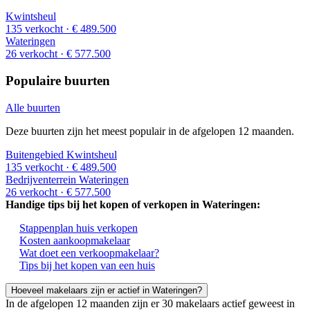
Kwintsheul
135 verkocht
· € 489.500
Wateringen
26 verkocht
· € 577.500
Populaire buurten
Alle buurten
Deze buurten zijn het meest populair in de afgelopen 12 maanden.
Buitengebied Kwintsheul
135 verkocht
· € 489.500
Bedrijventerrein Wateringen
26 verkocht
· € 577.500
Handige tips bij het kopen of verkopen in Wateringen:
Stappenplan huis verkopen
Kosten aankoopmakelaar
Wat doet een verkoopmakelaar?
Tips bij het kopen van een huis
Hoeveel makelaars zijn er actief in Wateringen?
In de afgelopen 12 maanden zijn er 30 makelaars actief geweest in