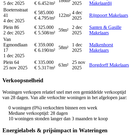
186m²
5 dec 2025
€ 6.452/m²
2025
Makelaardij
Boetersstraat
€ 585.000
4 dec
41
122m²
Rijnpoort Makelaars
€ 4.795/m²
2025
4 dec 2025
Plein 86
€ 325.000
2 dec
Santen & Gasille
59m²
2 dec 2025
€ 5.508/m²
2025
Makelaars
Van
Egmondlaan
€ 359.000
1 dec
Malkenhorst
58m²
17
€ 6.190/m²
2025
Makelaars
1 dec 2025
Plein 64
€ 335.000
25 nov
63m²
Borgdorff Makelaars
25 nov 2025
€ 5.317/m²
2025
Verkoopsnelheid
Woningen verkopen relatief snel met een gemiddelde verkooptijd
van 28 dagen. Van alle verkochte woningen in het afgelopen jaar:
0 woningen (0%) verkochten binnen een week
Mediane verkooptijd: 28 dagen
10 woningen stonden langer dan 3 maanden te koop
Energielabels & prijsimpact in Wateringen