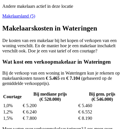
Andere makelaars actief in deze locatie
Makelaarsland (5)
Makelaarskosten in Wateringen
De kosten van een makelaar bij het kopen of verkopen van een
woning verschilt. En de manier hoe je een makelaar inschakelt
verschilt ook. Doe je een vast tarief of een courtage?
Wat kost een verkoopmakelaar in Wateringen
Bij de verkoop van een woning in Wateringen kun je rekenen op
makelaarskosten tussen
€ 5.465
en
€ 7.104
(gebaseerd op de
gemiddelde verkoopprijs).
Bij mediane prijs
Bij gem. prijs
Courtage
(€ 520.000)
(€ 546.000)
1,0%
€ 5.200
€ 5.460
1,2%
€ 6.240
€ 6.552
1,5%
€ 7.800
€ 8.190
Meer weten over verkoopmakelaar tarieven? Lees meer over