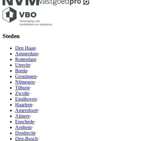
Steden
Den Haag
·
Amsterdam
·
Rotterdam
·
Utrecht
·
Breda
·
Groningen
·
Nijmegen
·
Tilburg
·
Zwolle
·
Eindhoven
·
Haarlem
·
Amersfoort
·
Almere
·
Enschede
·
Arnhem
·
Dordrecht
·
Den-Bosch
·