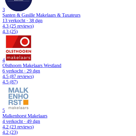
3
Santen & Gasille Makelaars & Taxateurs
13 verkocht
· 38 dgn
4.3
(25 reviews)
4.3
(25)
4
Olsthoorn Makelaars Westland
6 verkocht
· 29 dgn
4.5
(87 reviews)
4.5
(87)
5
Malkenhorst Makelaars
4 verkocht
· 49 dgn
4.2
(23 reviews)
4.2
(23)