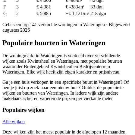
E
3
€ 4.666
€ -98/m²
42 dgn
F
3
€ 4.381
€ -383/m²
33 dgn
G
2
€ 5.885
+€ 1.121/m²
218 dgn
Gebaseerd op 141 verkochte woningen in Wateringen · Bijgewerkt
augustus 2026
Populaire buurten in Wateringen
De woningmarkt in Wateringen is verdeeld over verschillende
wijken zoals Kwintsheul en Wateringen, met populaire buurten
waaronder Buitengebied Kwintsheul en Bedrijventerrein
Wateringen. Elke wijk heeft zijn eigen karakter en prijsniveau.
Ga je een huis verkopen in een specifieke buurt in Wateringen? Of
ben je juist op zoek naar een nieuw huis? Ontdek de populairste
wijken en buurten van Wateringen. In iedere wijk zijn andere
makelaars actief en variëren de prijzen per vierkante meter.
Populaire wijken
Alle wijken
Deze wijken zijn het meest populair in de afgelopen 12 maanden.