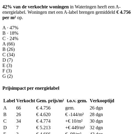
42% van de verkochte woningen
in Wateringen heeft een A-
energielabel.
Woningen met een A-label brengen gemiddeld
€ 4.756
per m²
op
.
A · 47%
B · 18%
C · 24%
A (66)
B (26)
C (34)
D (7)
E (3)
F (3)
G (2)
Prijsimpact per energielabel
Label
Verkocht
Gem. prijs/m²
t.o.v. gem.
Verkooptijd
A
66
€ 4.756
gem.
26 dgn
B
26
€ 4.620
€ -144/m²
28 dgn
C
34
€ 4.774
+€ 10/m²
30 dgn
D
7
€ 5.213
+€ 449/m²
32 dgn