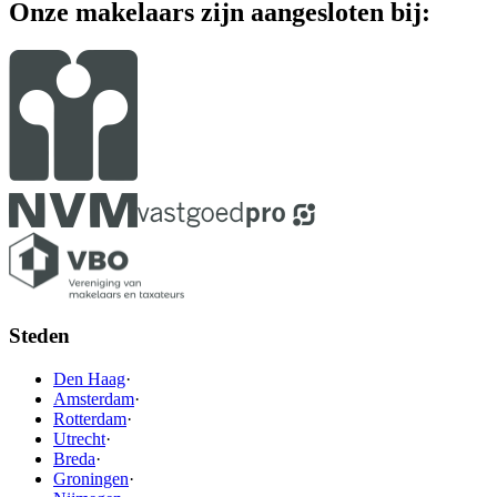
Onze makelaars zijn aangesloten bij:
Steden
Den Haag
·
Amsterdam
·
Rotterdam
·
Utrecht
·
Breda
·
Groningen
·