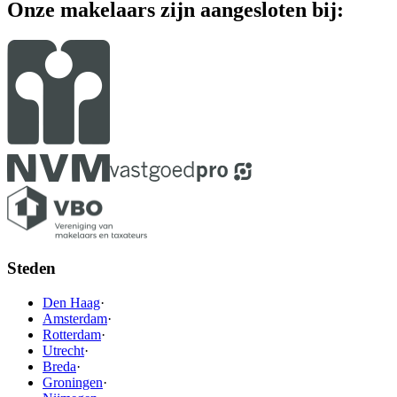
Onze makelaars zijn aangesloten bij:
Steden
Den Haag
·
Amsterdam
·
Rotterdam
·
Utrecht
·
Breda
·
Groningen
·