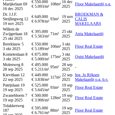
€ 550.000
16 dec
Marijkelaan 69
108m²
Floor Makelaardij o.g.
€ 5.093/m²
2025
16 dec 2025
Dr. J.J.F.
BROEKMAN &
€ 649.000
19 nov
Steijlingweg 12
93m²
CALIS
€ 6.978/m²
2025
19 nov 2025
MAKELAARS
Willem de
€ 395.000
25 okt
Zwijgerlaan 18
71m²
Atria Makelaardij
€ 5.563/m²
2025
25 okt 2025
Bereklauw 5
€ 550.000
3 okt
106m²
Floor Real Estate
3 okt 2025
€ 5.189/m²
2025
Kometenlaan 8
€ 875.000
3 okt
175m²
Quist Makelaardij
3 okt 2025
€ 5.000/m²
2025
Molenweg 8
€ 495.000
28 sep
95m²
-
28 sep 2025
€ 5.211/m²
2025
Kievitlaan 12
€ 449.000
22 sep
Ing. Jo Rijksen
117m²
22 sep 2025
€ 3.838/m²
2025
Makelaardij o.g. b.v.
Patrijslaan 19
€ 525.000
19 sep
93m²
Floor Real Estate
19 sep 2025
€ 5.645/m²
2025
Zwanebloem 7
€ 500.000
19 sep
128m²
Floor Real Estate
19 sep 2025
€ 3.906/m²
2025
Tolakkerweg
€ 595.000
19 sep
187
88m²
Floor Real Estate
€ 6.761/m²
2025
19 sep 2025