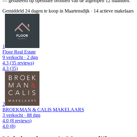
— gebaseerd op openbare bronnen van de afgelopen 12 maanden.
Gemiddeld 24 dagen te koop in Maartensdijk
·
14 actieve makelaars
1
Floor Real Estate
9 verkocht
· 2 dgn
4.3
(35 reviews)
4.3
(35)
2
BROEKMAN & CALIS MAKELAARS
3 verkocht
· 88 dgn
4.0
(8 reviews)
4.0
(8)