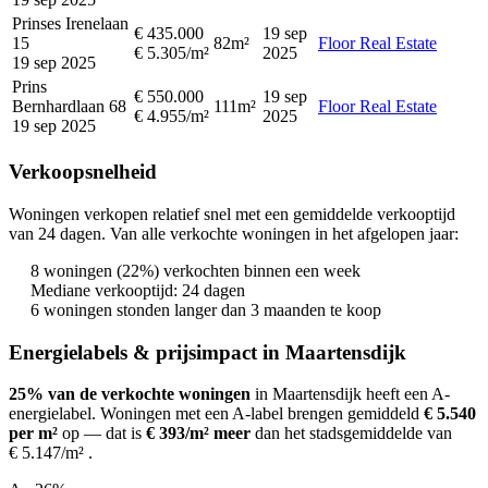
Prinses Irenelaan
€ 435.000
19 sep
15
82m²
Floor Real Estate
€ 5.305/m²
2025
19 sep 2025
Prins
€ 550.000
19 sep
Bernhardlaan 68
111m²
Floor Real Estate
€ 4.955/m²
2025
19 sep 2025
Verkoopsnelheid
Woningen verkopen relatief snel met een gemiddelde verkooptijd
van 24 dagen. Van alle verkochte woningen in het afgelopen jaar:
8 woningen (22%) verkochten binnen een week
Mediane verkooptijd: 24 dagen
6 woningen stonden langer dan 3 maanden te koop
Energielabels & prijsimpact in Maartensdijk
25% van de verkochte woningen
in Maartensdijk heeft een A-
energielabel.
Woningen met een A-label brengen gemiddeld
€ 5.540
per m²
op
— dat is
€ 393/m² meer
dan het stadsgemiddelde van
€ 5.147/m²
.