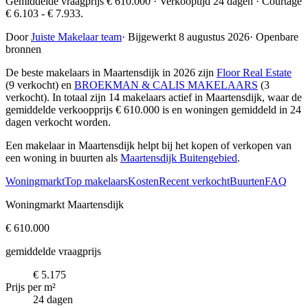
Gemiddelde vraagprijs € 610.000 · Verkooptijd 24 dagen · Courtage
€ 6.103 - € 7.933.
Door
Juiste Makelaar team
·
Bijgewerkt 8 augustus 2026
·
Openbare
bronnen
De beste makelaars in Maartensdijk in 2026 zijn
Floor Real Estate
(9 verkocht) en
BROEKMAN & CALIS MAKELAARS
(3
verkocht)
. In totaal zijn 14 makelaars actief in Maartensdijk, waar de
gemiddelde verkoopprijs € 610.000 is en woningen gemiddeld in 24
dagen verkocht worden.
Een makelaar in Maartensdijk helpt bij het kopen of verkopen van
een woning in buurten als
Maartensdijk Buitengebied
.
Woningmarkt
Top makelaars
Kosten
Recent verkocht
Buurten
FAQ
Woningmarkt Maartensdijk
€ 610.000
gemiddelde vraagprijs
€ 5.175
Prijs per m²
24 dagen