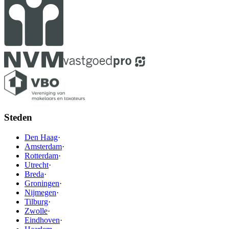
Steden
Den Haag
·
Amsterdam
·
Rotterdam
·
Utrecht
·
Breda
·
Groningen
·
Nijmegen
·
Tilburg
·
Zwolle
·
Eindhoven
·