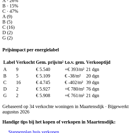
A · 26%
B · 15%
C · 47%
A (9)
B (5)
C (16)
D (2)
G (2)
Prijsimpact per energielabel
Label
Verkocht
Gem. prijs/m²
t.o.v. gem.
Verkooptijd
A
9
€ 5.540
+€ 393/m²
21 dgn
B
5
€ 5.109
€ -38/m²
20 dgn
C
16
€ 4.745
€ -402/m²
39 dgn
D
2
€ 5.927
+€ 780/m²
76 dgn
G
2
€ 5.908
+€ 761/m²
21 dgn
Gebaseerd op 34 verkochte woningen in Maartensdijk · Bijgewerkt
augustus 2026
Handige tips bij het kopen of verkopen in Maartensdijk:
Stappenplan huis verkopen