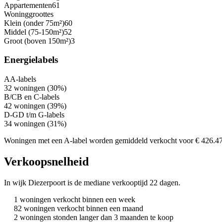
Appartementen
61
Woninggroottes
Klein (onder 75m²)
60
Middel (75-150m²)
52
Groot (boven 150m²)
3
Energielabels
A
A-labels
32 woningen (30%)
B/C
B en C-labels
42 woningen (39%)
D-G
D t/m G-labels
34 woningen (31%)
Woningen met een A-label worden gemiddeld verkocht voor € 426.4
Verkoopsnelheid
In wijk Diezerpoort is de mediane verkooptijd 22 dagen.
1 woningen verkocht binnen een week
82 woningen verkocht binnen een maand
2 woningen stonden langer dan 3 maanden te koop