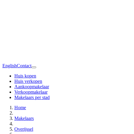
English
Contact
Huis kopen
Huis verkopen
Aankoopmakelaar
Verkoopmakelaar
Makelaars per stad
Home
Makelaars
Overijssel