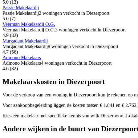
5.0
(13)
Passie Makelaardij
Passie Makelaardij
2 woningen verkocht in Diezerpoort
5.0
(7)
Veerman Makelaardij O.G.
Veerman Makelaardij O.G.
3 woningen verkocht in Diezerpoort
4.9
(32)
Margadant Makelaardij
Margadant Makelaardij
8 woningen verkocht in Diezerpoort
4.7
(56)
Admono Makelaars
Admono Makelaars
4 woningen verkocht in Diezerpoort
4.6
(32)
Makelaarskosten in Diezerpoort
Voor de verkoop van een woning in Diezerpoort kun je rekenen op m
Voor aankoopbegeleiding liggen de kosten tussen € 1.841 en € 2.762. 
Kies een makelaar met specifieke kennis van wijk Diezerpoort. Lokale 
Andere wijken in de buurt van Diezerpoor