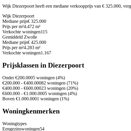
Wijk Diezerpoort heeft een mediane verkoopprijs van € 325.000, ver
Wijk Diezerpoort
Mediane prijs
€ 325.000
Prijs per m²
4.472 m²
Verkochte woningen
115
Gemiddeld Zwolle
Mediane prijs
€ 425.000
Prijs per m²
4.283 m²
Verkochte woningen
1.167
Prijsklassen in Diezerpoort
Onder €200.000
5 woningen (4%)
€200.000 - €400.000
82 woningen (71%)
€400.000 - €600.000
23 woningen (20%)
€600.000 - €1.000.000
5 woningen (4%)
Boven €1.000.000
1 woningen (1%)
Woningkenmerken
Woningtypes
Eengezinswoningen
54