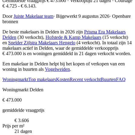
Gemiddelde vraagprijs € 473.000 · Verkooptijd 21 dagen · Courtage
€ 4.725 - € 6.143.
Door
Juiste Makelaar team
·
Bijgewerkt 9 augustus 2026
·
Openbare
bronnen
De beste makelaars in Delden in 2026 zijn
Prisma Era Makelaars
Delden
(30 verkocht),
Hofstede & Kamp Makelaars
(15 verkocht)
en
Snelder Zijlstra Makelaars Hengelo
(4 verkocht)
. In totaal zijn 14
makelaars actief in Delden, waar de gemiddelde verkoopprijs
€ 473.000 is en woningen gemiddeld in 21 dagen verkocht worden.
Een makelaar in Delden helpt bij het kopen of verkopen van een
woning in buurten als
Vogelweiden
.
Woningmarkt
Top makelaars
Kosten
Recent verkocht
Buurten
FAQ
Woningmarkt Delden
€ 473.000
gemiddelde vraagprijs
€ 3.606
Prijs per m²
21 dagen