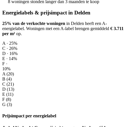
8 woningen stonden langer dan 3 maanden te koop
Energielabels & prijsimpact in Delden
25% van de verkochte woningen
in Delden heeft een A-
energielabel.
Woningen met een A-label brengen gemiddeld
€ 3.711
per m²
op
.
A · 25%
C · 26%
D · 16%
E · 14%
F ·
10%
A (20)
B (4)
C (21)
D (13)
E (11)
F (8)
G (3)
Prijsimpact per energielabel