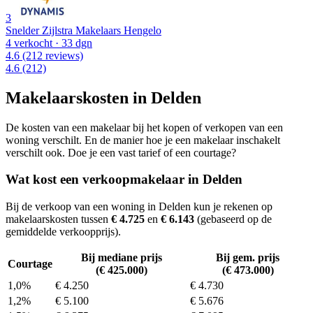
3
Snelder Zijlstra Makelaars Hengelo
4 verkocht
· 33 dgn
4.6
(212 reviews)
4.6
(212)
Makelaarskosten in Delden
De kosten van een makelaar bij het kopen of verkopen van een
woning verschilt. En de manier hoe je een makelaar inschakelt
verschilt ook. Doe je een vast tarief of een courtage?
Wat kost een verkoopmakelaar in Delden
Bij de verkoop van een woning in Delden kun je rekenen op
makelaarskosten tussen
€ 4.725
en
€ 6.143
(gebaseerd op de
gemiddelde verkoopprijs).
Bij mediane prijs
Bij gem. prijs
Courtage
(€ 425.000)
(€ 473.000)
1,0%
€ 4.250
€ 4.730
1,2%
€ 5.100
€ 5.676