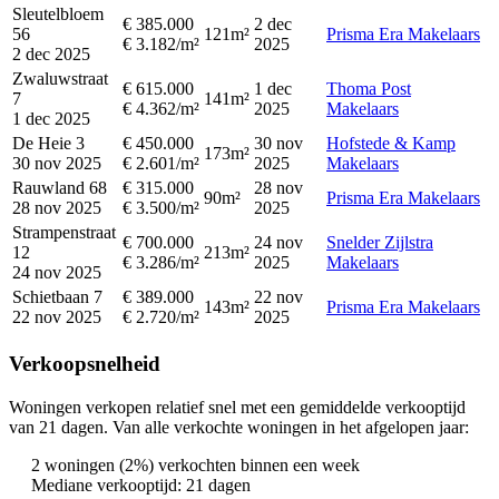
Sleutelbloem
€ 385.000
2 dec
56
121m²
Prisma Era Makelaars
€ 3.182/m²
2025
2 dec 2025
Zwaluwstraat
€ 615.000
1 dec
Thoma Post
7
141m²
€ 4.362/m²
2025
Makelaars
1 dec 2025
De Heie 3
€ 450.000
30 nov
Hofstede & Kamp
173m²
30 nov 2025
€ 2.601/m²
2025
Makelaars
Rauwland 68
€ 315.000
28 nov
90m²
Prisma Era Makelaars
28 nov 2025
€ 3.500/m²
2025
Strampenstraat
€ 700.000
24 nov
Snelder Zijlstra
12
213m²
€ 3.286/m²
2025
Makelaars
24 nov 2025
Schietbaan 7
€ 389.000
22 nov
143m²
Prisma Era Makelaars
22 nov 2025
€ 2.720/m²
2025
Verkoopsnelheid
Woningen verkopen relatief snel met een gemiddelde verkooptijd
van 21 dagen. Van alle verkochte woningen in het afgelopen jaar:
2 woningen (2%) verkochten binnen een week
Mediane verkooptijd: 21 dagen