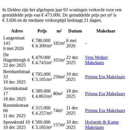
In Delden zijn het afgelopen jaar 93 woningen verkocht voor een
gemiddelde prijs van € 473.000. De gemiddelde prijs per m² is
€ 3.606 en de mediane verkooptijd bedraagt 21 dagen.
Adres
Prijs
m²
Datum
Makelaar
Langestraat
€ 780.000
6 mei
143
181m²
-
€ 4.309/m²
2026
6 mei 2026
De
€ 479.000
22 dec
Vera Welker
Hagenborgh 6
101m²
€ 4.743/m²
2025
Makelaars
22 dec 2025
Bernhardstraat
€ 795.000
19 dec
33
256m²
Prisma Era Makelaars
€ 3.105/m²
2025
19 dec 2025
Averinkstraat
€ 389.000
18 dec
17
80m²
Prisma Era Makelaars
€ 4.863/m²
2025
18 dec 2025
Ranninkstraat
€ 315.000
11 dec
66
74m²
Prisma Era Makelaars
€ 4.257/m²
2025
11 dec 2025
Speenkruid 10
€ 500.000
10 dec
Hofstede & Kamp
157m²
10 dec 2025
€ 3.185/m²
2025
Makelaars