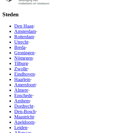
Steden
Den Haag
·
Amsterdam
·
Rotterdam
·
Utrecht
·
Breda
·
Groningen
·
Nijmegen
·
Tilburg
·
Zwolle
·
Eindhoven
·
Haarlem
·
Amersfoort
·
Almere
·
Enschede
·
Arnhem
·
Dordrecht
·
Den-Bosch
·
Maastricht
·
Apeldoorn
·
Leiden
·
Alkmaar
·