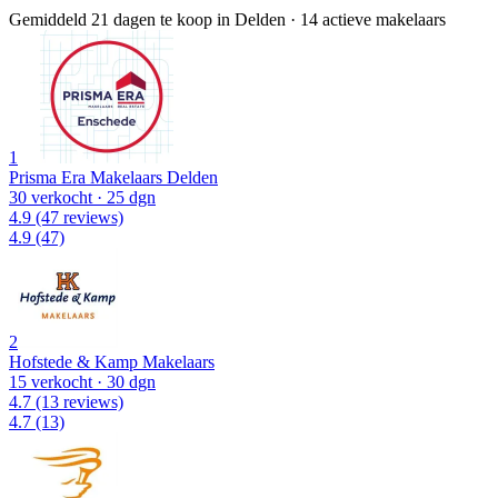
Gemiddeld 21 dagen te koop in Delden
·
14 actieve makelaars
1
Prisma Era Makelaars Delden
30 verkocht
· 25 dgn
4.9
(47 reviews)
4.9
(47)
2
Hofstede & Kamp Makelaars
15 verkocht
· 30 dgn
4.7
(13 reviews)
4.7
(13)