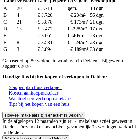
Label
Verkocht
Gem. prijs/m²
t.o.v. gem.
Verkooptijd
A
20
€ 3.711
gem.
18 dgn
B
4
€ 3.728
+€ 23/m²
56 dgn
C
21
€ 3.878
+€ 173/m²
21 dgn
D
13
€ 3.477
€ -228/m²
17 dgn
E
11
€ 3.665
€ -40/m²
23 dgn
F
8
€ 3.581
€ -124/m²
23 dgn
G
3
€ 3.894
+€ 189/m²
33 dgn
Gebaseerd op 80 verkochte woningen in Delden · Bijgewerkt
augustus 2026
Handige tips bij het kopen of verkopen in Delden:
Stappenplan huis verkopen
Kosten aankoopmakelaar
Wat doet een verkoopmakelaar?
Tips bij het kopen van een huis
Hoeveel makelaars zijn er actief in Delden?
In de afgelopen 12 maanden zijn er 14 makelaars actief geweest in
Delden. Deze makelaars hebben gezamenlijk 93 woningen verkocht
in Delden.
Wat kost een makelaar in Delden?