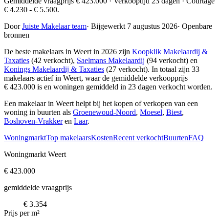
Gemiddelde vraagprijs € 423.000 · Verkooptijd 23 dagen · Courtage
€ 4.230 - € 5.500.
Door
Juiste Makelaar team
·
Bijgewerkt 7 augustus 2026
·
Openbare
bronnen
De beste makelaars in Weert in 2026 zijn
Koopklik Makelaardij &
Taxaties
(42 verkocht),
Saelmans Makelaardij
(94 verkocht) en
Konings Makelaardij & Taxaties
(27 verkocht)
. In totaal zijn 33
makelaars actief in Weert, waar de gemiddelde verkoopprijs
€ 423.000 is en woningen gemiddeld in 23 dagen verkocht worden.
Een makelaar in Weert helpt bij het kopen of verkopen van een
woning in buurten als
Groenewoud-Noord
,
Moesel
,
Biest
,
Boshoven-Vrakker
en
Laar
.
Woningmarkt
Top makelaars
Kosten
Recent verkocht
Buurten
FAQ
Woningmarkt Weert
€ 423.000
gemiddelde vraagprijs
€ 3.354
Prijs per m²