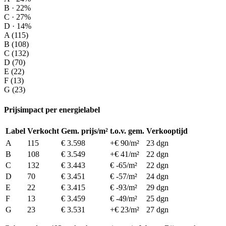
B · 22%
C · 27%
D · 14%
A (115)
B (108)
C (132)
D (70)
E (22)
F (13)
G (23)
Prijsimpact per energielabel
Label
Verkocht
Gem. prijs/m²
t.o.v. gem.
Verkooptijd
A
115
€ 3.598
+€ 90/m²
23 dgn
B
108
€ 3.549
+€ 41/m²
22 dgn
C
132
€ 3.443
€ -65/m²
22 dgn
D
70
€ 3.451
€ -57/m²
24 dgn
E
22
€ 3.415
€ -93/m²
29 dgn
F
13
€ 3.459
€ -49/m²
25 dgn
G
23
€ 3.531
+€ 23/m²
27 dgn