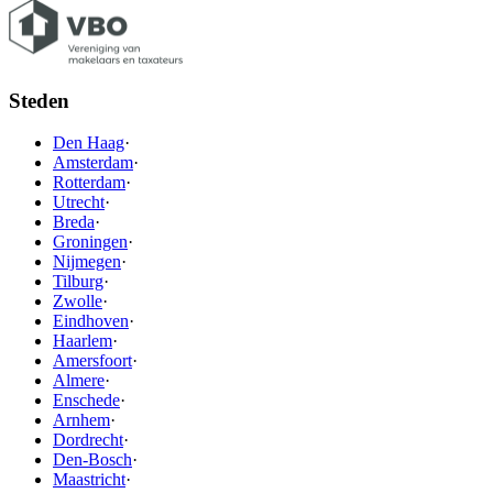
Steden
Den Haag
·
Amsterdam
·
Rotterdam
·
Utrecht
·
Breda
·
Groningen
·
Nijmegen
·
Tilburg
·
Zwolle
·
Eindhoven
·
Haarlem
·
Amersfoort
·
Almere
·
Enschede
·
Arnhem
·
Dordrecht
·
Den-Bosch
·
Maastricht
·