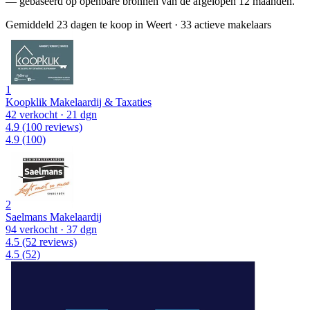
— gebaseerd op openbare bronnen van de afgelopen 12 maanden.
Gemiddeld 23 dagen te koop in Weert
·
33 actieve makelaars
1
Koopklik Makelaardij & Taxaties
42 verkocht
· 21 dgn
4.9
(100 reviews)
4.9
(100)
2
Saelmans Makelaardij
94 verkocht
· 37 dgn
4.5
(52 reviews)
4.5
(52)