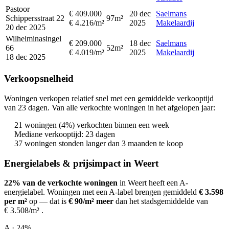
Pastoor
€ 409.000
20 dec
Saelmans
Schippersstraat 22
97m²
€ 4.216/m²
2025
Makelaardij
20 dec 2025
Wilhelminasingel
€ 209.000
18 dec
Saelmans
66
52m²
€ 4.019/m²
2025
Makelaardij
18 dec 2025
Verkoopsnelheid
Woningen verkopen relatief snel met een gemiddelde verkooptijd
van 23 dagen. Van alle verkochte woningen in het afgelopen jaar:
21 woningen (4%) verkochten binnen een week
Mediane verkooptijd: 23 dagen
37 woningen stonden langer dan 3 maanden te koop
Energielabels & prijsimpact in Weert
22% van de verkochte woningen
in Weert heeft een A-
energielabel.
Woningen met een A-label brengen gemiddeld
€ 3.598
per m²
op
— dat is
€ 90/m² meer
dan het stadsgemiddelde van
€ 3.508/m²
.
A · 24%