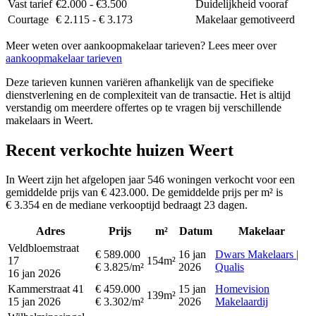
Vast tarief
€2.000 - €3.500
Duidelijkheid vooraf
Courtage
€ 2.115 - € 3.173
Makelaar gemotiveerd
Meer weten over aankoopmakelaar tarieven? Lees meer over
aankoopmakelaar tarieven
Deze tarieven kunnen variëren afhankelijk van de specifieke
dienstverlening en de complexiteit van de transactie. Het is altijd
verstandig om meerdere offertes op te vragen bij verschillende
makelaars in Weert.
Recent verkochte huizen Weert
In Weert zijn het afgelopen jaar 546 woningen verkocht voor een
gemiddelde prijs van € 423.000. De gemiddelde prijs per m² is
€ 3.354 en de mediane verkooptijd bedraagt 23 dagen.
Adres
Prijs
m²
Datum
Makelaar
Veldbloemstraat
€ 589.000
16 jan
Dwars Makelaars |
17
154m²
€ 3.825/m²
2026
Qualis
16 jan 2026
Kammerstraat 41
€ 459.000
15 jan
Homevision
139m²
15 jan 2026
€ 3.302/m²
2026
Makelaardij