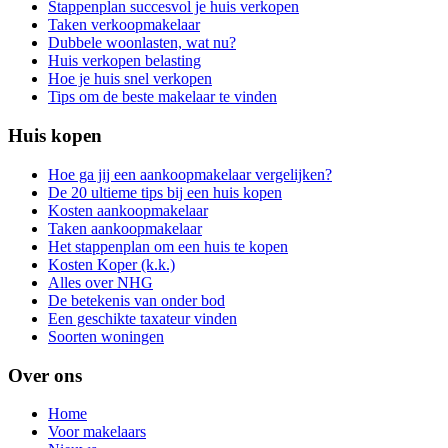
Stappenplan succesvol je huis verkopen
Taken verkoopmakelaar
Dubbele woonlasten, wat nu?
Huis verkopen belasting
Hoe je huis snel verkopen
Tips om de beste makelaar te vinden
Huis kopen
Hoe ga jij een aankoopmakelaar vergelijken?
De 20 ultieme tips bij een huis kopen
Kosten aankoopmakelaar
Taken aankoopmakelaar
Het stappenplan om een huis te kopen
Kosten Koper (k.k.)
Alles over NHG
De betekenis van onder bod
Een geschikte taxateur vinden
Soorten woningen
Over ons
Home
Voor makelaars