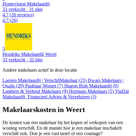
Homevision Makelaardij
33 verkocht
· 31 dgn
4.7
(26 reviews)
4.7
(26)
5
Hendriks Makelaardij Weert
33 verkocht
· 32 dgn
Andere makelaars actief in deze locatie
Laenen Makelaardij | VerschilMakelaar (25)
Dwars Makelaars |
Qualis (29)
Pasklaar Wonen (7)
Sharon Bish Makelaardij (9)
Lambers & Verheul Makelaars (9)
Hermans Makelaars (5)
ViaDal
Makelaardij, Financieel Advies & Verzekeren (3)
Makelaarskosten in Weert
De kosten van een makelaar bij het kopen of verkopen van een
woning verschilt. En de manier hoe je een makelaar inschakelt
verschilt ook. Doe je een vast tarief of een courtage?