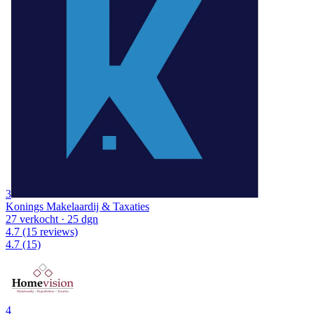
3
Konings Makelaardij & Taxaties
27 verkocht
· 25 dgn
4.7
(15 reviews)
4.7
(15)
4