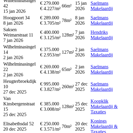
Wilhelminasingel
€ 279.000
15 jan
Saelmans
42
66m²
€ 4.227/m²
2026
Makelaardij
15 jan 2026
Hoogpoort 34
€ 289.000
8 jan
Saelmans
78m²
8 jan 2026
€ 3.705/m²
2026
Makelaardij
Saksen
€ 400.000
7 jan
Hendriks
Weimarstraat 11
128m²
€ 3.125/m²
2026
Makelaardij
7 jan 2026
Wilhelminasingel
€ 375.000
2 jan
Saelmans
14
127m²
€ 2.953/m²
2026
Makelaardij
2 jan 2026
Wilhelminasingel
€ 269.000
2 jan
Saelmans
22
65m²
€ 4.138/m²
2026
Makelaardij
2 jan 2026
Heugterbroekdijk
€ 995.000
27 dec
Saelmans
10
260m²
€ 3.827/m²
2025
Makelaardij
27 dec 2025
Van
Koopklik
Kinsbergenstraat
€ 385.000
25 dec
128m²
Makelaardij &
15
€ 3.008/m²
2025
Taxaties
25 dec 2025
Konings
Elisabethsdal 52
€ 250.000
20 dec
70m²
Makelaardij &
20 dec 2025
€ 3.571/m²
2025
Taxaties