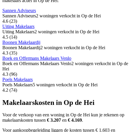
makelaars actief in Op de Hei:
Sannen Adviseurs
Sannen Adviseurs
2 woningen verkocht in Op de Hei
4.6
(23)
Uiting Makelaars
Uiting Makelaars
2 woningen verkocht in Op de Hei
4.5
(14)
Boonen Makelaardij
Boonen Makelaardij
2 woningen verkocht in Op de Hei
4.3
(35)
Boek en Offermans Makelaars Venlo
Boek en Offermans Makelaars Venlo
2 woningen verkocht in Op de
Hei
4.3
(96)
Poels Makelaars
Poels Makelaars
5 woningen verkocht in Op de Hei
4.2
(74)
Makelaarskosten in Op de Hei
Voor de verkoop van een woning in Op de Hei kun je rekenen op
makelaarskosten tussen
€ 3.207
en
€ 4.169
.
Voor aankoopbegeleiding liggen de kosten tussen € 1.603 en