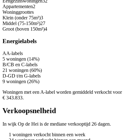
Eengezinswoningen
32
Appartementen
2
Woninggroottes
Klein (onder 75m²)
3
Middel (75-150m²)
27
Groot (boven 150m²)
4
Energielabels
A
A-labels
5 woningen (14%)
B/C
B en C-labels
21 woningen (60%)
D-G
D t/m G-labels
9 woningen (26%)
Woningen met een A-label worden gemiddeld verkocht voor
€ 343.833.
Verkoopsnelheid
In wijk Op de Hei is de mediane verkooptijd 26 dagen.
1 woningen verkocht binnen een week