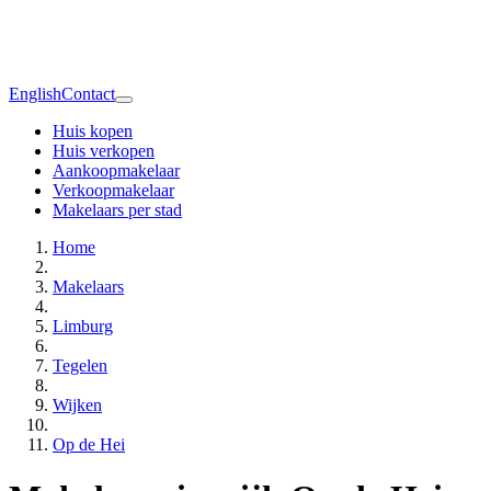
English
Contact
Huis kopen
Huis verkopen
Aankoopmakelaar
Verkoopmakelaar
Makelaars per stad
Home
Makelaars
Limburg
Tegelen
Wijken
Op de Hei