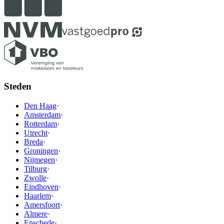
Steden
Den Haag
·
Amsterdam
·
Rotterdam
·
Utrecht
·
Breda
·
Groningen
·
Nijmegen
·
Tilburg
·
Zwolle
·
Eindhoven
·
Haarlem
·
Amersfoort
·
Almere
·
Enschede
·