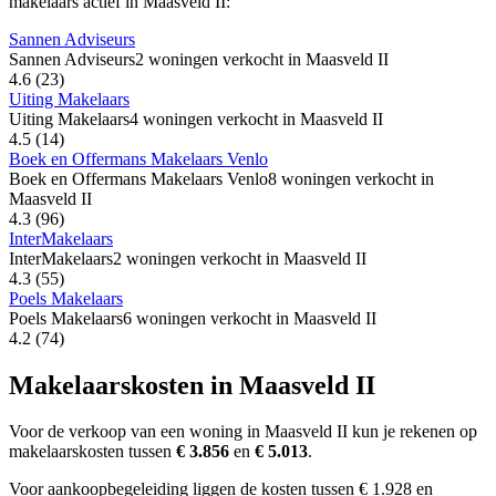
makelaars actief in Maasveld II:
Sannen Adviseurs
Sannen Adviseurs
2 woningen verkocht in Maasveld II
4.6
(23)
Uiting Makelaars
Uiting Makelaars
4 woningen verkocht in Maasveld II
4.5
(14)
Boek en Offermans Makelaars Venlo
Boek en Offermans Makelaars Venlo
8 woningen verkocht in
Maasveld II
4.3
(96)
InterMakelaars
InterMakelaars
2 woningen verkocht in Maasveld II
4.3
(55)
Poels Makelaars
Poels Makelaars
6 woningen verkocht in Maasveld II
4.2
(74)
Makelaarskosten in Maasveld II
Voor de verkoop van een woning in Maasveld II kun je rekenen op
makelaarskosten tussen
€ 3.856
en
€ 5.013
.
Voor aankoopbegeleiding liggen de kosten tussen € 1.928 en