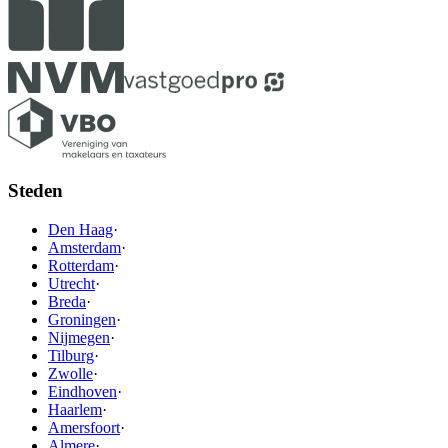
Steden
Den Haag
·
Amsterdam
·
Rotterdam
·
Utrecht
·
Breda
·
Groningen
·
Nijmegen
·
Tilburg
·
Zwolle
·
Eindhoven
·
Haarlem
·
Amersfoort
·
Almere
·