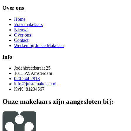
Over ons
Home
Voor makelaars
Nieuws
Over ons
Contact
Werken bij Juiste Makelaar
Info
Jodenbreedstraat 25
1011 PZ Amsterdam
020 244 2818
info@juistemakelaar.nl
KvK: 81234567
Onze makelaars zijn aangesloten bij: