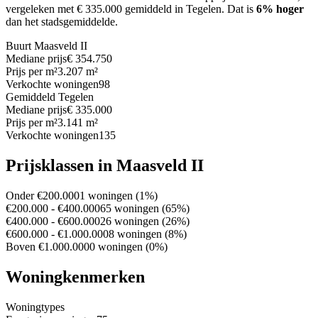
vergeleken met € 335.000 gemiddeld in Tegelen.
Dat is
6% hoger
dan het stadsgemiddelde.
Buurt Maasveld II
Mediane prijs
€ 354.750
Prijs per m²
3.207 m²
Verkochte woningen
98
Gemiddeld Tegelen
Mediane prijs
€ 335.000
Prijs per m²
3.141 m²
Verkochte woningen
135
Prijsklassen in Maasveld II
Onder €200.000
1 woningen (1%)
€200.000 - €400.000
65 woningen (65%)
€400.000 - €600.000
26 woningen (26%)
€600.000 - €1.000.000
8 woningen (8%)
Boven €1.000.000
0 woningen (0%)
Woningkenmerken
Woningtypes