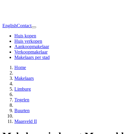
English
Contact
Huis kopen
Huis verkopen
Aankoopmakelaar
Verkoopmakelaar
Makelaars per stad
Home
Makelaars
Limburg
Tegelen
Buurten
Maasveld II