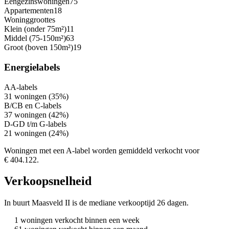
Eengezinswoningen
75
Appartementen
18
Woninggroottes
Klein (onder 75m²)
11
Middel (75-150m²)
63
Groot (boven 150m²)
19
Energielabels
A
A-labels
31 woningen (35%)
B/C
B en C-labels
37 woningen (42%)
D-G
D t/m G-labels
21 woningen (24%)
Woningen met een A-label worden gemiddeld verkocht voor
€ 404.122.
Verkoopsnelheid
In buurt Maasveld II is de mediane verkooptijd 26 dagen.
1 woningen verkocht binnen een week