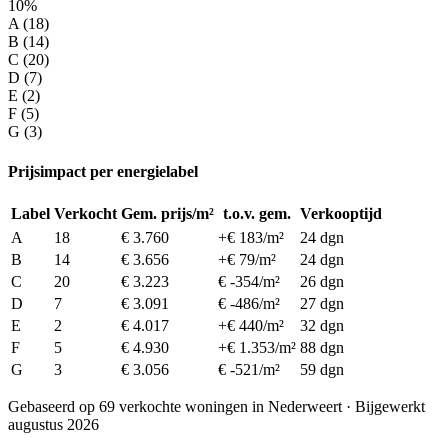
10%
A (18)
B (14)
C (20)
D (7)
E (2)
F (5)
G (3)
Prijsimpact per energielabel
Label
Verkocht
Gem. prijs/m²
t.o.v. gem.
Verkooptijd
A
18
€ 3.760
+€ 183/m²
24 dgn
B
14
€ 3.656
+€ 79/m²
24 dgn
C
20
€ 3.223
€ -354/m²
26 dgn
D
7
€ 3.091
€ -486/m²
27 dgn
E
2
€ 4.017
+€ 440/m²
32 dgn
F
5
€ 4.930
+€ 1.353/m²
88 dgn
G
3
€ 3.056
€ -521/m²
59 dgn
Gebaseerd op 69 verkochte woningen in Nederweert · Bijgewerkt
augustus 2026