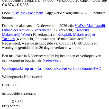
Gemiddelde vraagprijs € 487.000 · Verkooptijd 26 dagen · Courtage
€ 4.874 - € 6.336.
Door
Juiste Makelaar team
·
Bijgewerkt 9 augustus 2026
·
Openbare
bronnen
De beste makelaars in Nederweert in 2026 zijn
ViaDal Makelaardij,
Financieel Advies & Verzekeren
(12 verkocht),
Hendriks
Makelaardij Weert
(10 verkocht) en
Koopklik Makelaardij &
Taxaties
(4 verkocht)
. In totaal zijn 16 makelaars actief in
Nederweert, waar de gemiddelde verkoopprijs € 487.000 is en
woningen gemiddeld in 26 dagen verkocht worden.
Een makelaar in Nederweert helpt bij het kopen of verkopen van
een woning in buurten als
Nederweert
.
Woningmarkt
Top makelaars
Kosten
Recent verkocht
Buurten
FAQ
Woningmarkt Nederweert
€ 487.000
gemiddelde vraagprijs
€ 3.354
Prijs per m²