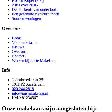
Kosten Koper (k.k.)
Alles over NHG
De betekenis van onder bod
Een geschikte taxateur vinden
Soorten woningen
Over ons
Home
Voor makelaars
Nieuws
Over ons
Contact
Werken bij Juiste Makelaar
Info
Jodenbreedstraat 25
1011 PZ Amsterdam
020 244 2818
info@juistemakelaar.nl
KvK: 81234567
Onze makelaars zijn aangesloten bij: