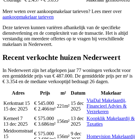
Meer weten over aankoopmakelaar tarieven? Lees meer over
aankoopmakelaar tarieven
Deze tarieven kunnen variëren afhankelijk van de specifieke
dienstverlening en de complexiteit van de transactie. Het is altijd
verstandig om meerdere offertes op te vragen bij verschillende
makelaars in Nederweert.
Recent verkochte huizen Nederweert
In Nederweert zijn het afgelopen jaar 77 woningen verkocht voor
een gemiddelde prijs van € 487.000. De gemiddelde prijs per m² is
€ 3.354 en de mediane verkooptijd bedraagt 26 dagen.
Adres
Prijs
m²
Datum
Makelaar
ViaDal Makelaardij,
Kerkstraat 15
€ 545.000
15 dec
221m²
Financieel Advies &
15 dec 2025
€ 2.466/m²
2025
Verzekeren
Kerneel 7
€ 575.000
13 dec
Koopklik Makelaardij &
156m²
13 dec 2025
€ 3.686/m²
2025
Taxaties
Meidoornstraat
€ 575.000
9 dec
15
156m²
Homevision Makelaardij