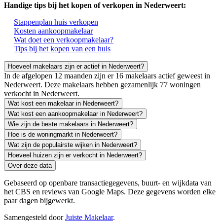
Handige tips bij het kopen of verkopen in Nederweert:
Stappenplan huis verkopen
Kosten aankoopmakelaar
Wat doet een verkoopmakelaar?
Tips bij het kopen van een huis
Hoeveel makelaars zijn er actief in Nederweert?
In de afgelopen 12 maanden zijn er 16 makelaars actief geweest in
Nederweert. Deze makelaars hebben gezamenlijk 77 woningen
verkocht in Nederweert.
Wat kost een makelaar in Nederweert?
Wat kost een aankoopmakelaar in Nederweert?
Wie zijn de beste makelaars in Nederweert?
Hoe is de woningmarkt in Nederweert?
Wat zijn de populairste wijken in Nederweert?
Hoeveel huizen zijn er verkocht in Nederweert?
Over deze data
Gebaseerd op openbare transactiegegevens, buurt- en wijkdata van
het CBS en reviews van Google Maps. Deze gegevens worden elke
paar dagen bijgewerkt.
Samengesteld door
Juiste Makelaar
.