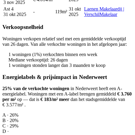
3 nov 2025
Ast 4
31 okt
Laenen Makelaardij |
-
119m²
31 okt 2025
2025
VerschilMakelaar
Verkoopsnelheid
Woningen verkopen relatief snel met een gemiddelde verkooptijd
van 26 dagen. Van alle verkochte woningen in het afgelopen jaar:
1 woningen (1%) verkochten binnen een week
Mediane verkooptijd: 26 dagen
1 woningen stonden langer dan 3 maanden te koop
Energielabels & prijsimpact in Nederweert
25% van de verkochte woningen
in Nederweert heeft een A-
energielabel.
Woningen met een A-label brengen gemiddeld
€ 3.760
per m²
op
— dat is
€ 183/m² meer
dan het stadsgemiddelde van
€ 3.577/m²
.
A · 26%
B · 20%
C · 29%
D ·