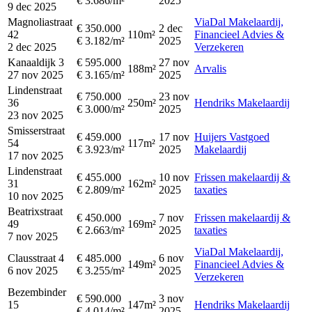
€ 3.686/m²
2025
9 dec 2025
Magnoliastraat
ViaDal Makelaardij,
€ 350.000
2 dec
42
110m²
Financieel Advies &
€ 3.182/m²
2025
2 dec 2025
Verzekeren
Kanaaldijk 3
€ 595.000
27 nov
188m²
Arvalis
27 nov 2025
€ 3.165/m²
2025
Lindenstraat
€ 750.000
23 nov
36
250m²
Hendriks Makelaardij
€ 3.000/m²
2025
23 nov 2025
Smisserstraat
€ 459.000
17 nov
Huijers Vastgoed
54
117m²
€ 3.923/m²
2025
Makelaardij
17 nov 2025
Lindenstraat
€ 455.000
10 nov
Frissen makelaardij &
31
162m²
€ 2.809/m²
2025
taxaties
10 nov 2025
Beatrixstraat
€ 450.000
7 nov
Frissen makelaardij &
49
169m²
€ 2.663/m²
2025
taxaties
7 nov 2025
ViaDal Makelaardij,
Clausstraat 4
€ 485.000
6 nov
149m²
Financieel Advies &
6 nov 2025
€ 3.255/m²
2025
Verzekeren
Bezembinder
€ 590.000
3 nov
15
147m²
Hendriks Makelaardij
€ 4.014/m²
2025