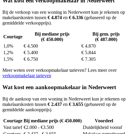
Wat kost een verkoopmakelaar in Nederweert
Bij de verkoop van een woning in Nederweert kun je rekenen op
makelaarskosten tussen
€ 4.874
en
€ 6.336
(gebaseerd op de
gemiddelde verkoopprijs).
Bij mediane prijs
Bij gem. prijs
Courtage
(€ 450.000)
(€ 487.000)
1,0%
€ 4.500
€ 4.870
1,2%
€ 5.400
€ 5.844
1,5%
€ 6.750
€ 7.305
Meer weten over verkoopmakelaar tarieven? Lees meer over
verkoopmakelaar tarieven
Wat kost een aankoopmakelaar in Nederweert
Bij de aankoop van een woning in Nederweert kun je rekenen op
makelaarskosten tussen
€ 2.437
en
€ 3.655
(gebaseerd op de
gemiddelde aankoopprijs).
Courtage
Bij mediane prijs (€ 450.000)
Voordeel
Vast tarief
€2.000 - €3.500
Duidelijkheid vooraf
Courtage
€ 2.437 - € 3.655
Makelaar gemotiveerd