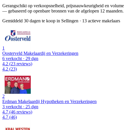
Gerangschikt op verkoopsnelheid, prijsnauwkeurigheid en volume
— gebaseerd op openbare bronnen van de afgelopen 12 maanden.
Gemiddeld 30 dagen te koop in Sellingen
·
13 actieve makelaars
1
Oosterveld Makelaardij en Verzekeringen
6 verkocht
· 29 dgn
4.2
(23 reviews)
4.2
(23)
2
Erdman Makelaardij Hypotheken en Verzekeringen
3 verkocht
· 25 dgn
4.7
(46 reviews)
4.7
(46)