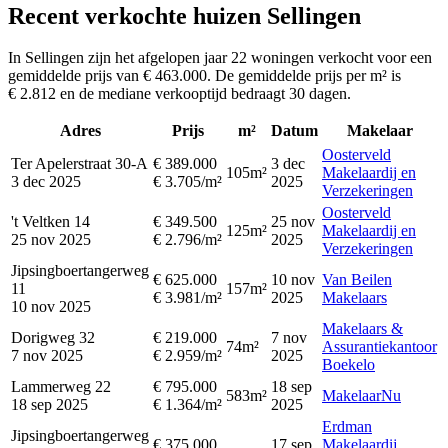
Recent verkochte huizen Sellingen
In Sellingen zijn het afgelopen jaar 22 woningen verkocht voor een
gemiddelde prijs van € 463.000. De gemiddelde prijs per m² is
€ 2.812 en de mediane verkooptijd bedraagt 30 dagen.
Adres
Prijs
m²
Datum
Makelaar
Oosterveld
Ter Apelerstraat 30-A
€ 389.000
3 dec
105m²
Makelaardij en
3 dec 2025
€ 3.705/m²
2025
Verzekeringen
Oosterveld
't Veltken 14
€ 349.500
25 nov
125m²
Makelaardij en
25 nov 2025
€ 2.796/m²
2025
Verzekeringen
Jipsingboertangerweg
€ 625.000
10 nov
Van Beilen
11
157m²
€ 3.981/m²
2025
Makelaars
10 nov 2025
Makelaars &
Dorigweg 32
€ 219.000
7 nov
74m²
Assurantiekantoor
7 nov 2025
€ 2.959/m²
2025
Boekelo
Lammerweg 22
€ 795.000
18 sep
583m²
MakelaarNu
18 sep 2025
€ 1.364/m²
2025
Erdman
Jipsingboertangerweg
€ 375.000
17 sep
Makelaardij