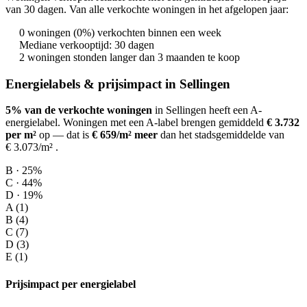
van 30 dagen. Van alle verkochte woningen in het afgelopen jaar:
0 woningen (0%) verkochten binnen een week
Mediane verkooptijd: 30 dagen
2 woningen stonden langer dan 3 maanden te koop
Energielabels & prijsimpact in Sellingen
5% van de verkochte woningen
in Sellingen heeft een A-
energielabel.
Woningen met een A-label brengen gemiddeld
€ 3.732
per m²
op
— dat is
€ 659/m² meer
dan het stadsgemiddelde van
€ 3.073/m²
.
B · 25%
C · 44%
D · 19%
A (1)
B (4)
C (7)
D (3)
E (1)
Prijsimpact per energielabel