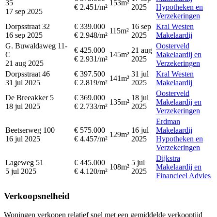
35
153m²
€ 2.451/m²
2025
Hypotheken en
17 sep 2025
Verzekeringen
Dorpsstraat 32
€ 339.000
16 sep
Kral Westen
115m²
16 sep 2025
€ 2.948/m²
2025
Makelaardij
G. Buwaldaweg 11-
Oosterveld
€ 425.000
21 aug
C
145m²
Makelaardij en
€ 2.931/m²
2025
21 aug 2025
Verzekeringen
Dorpsstraat 46
€ 397.500
31 jul
Kral Westen
141m²
31 jul 2025
€ 2.819/m²
2025
Makelaardij
Oosterveld
De Breeakker 5
€ 369.000
18 jul
135m²
Makelaardij en
18 jul 2025
€ 2.733/m²
2025
Verzekeringen
Erdman
Beetserweg 100
€ 575.000
16 jul
Makelaardij
129m²
16 jul 2025
€ 4.457/m²
2025
Hypotheken en
Verzekeringen
Dijkstra
Lageweg 51
€ 445.000
5 jul
108m²
Makelaardij en
5 jul 2025
€ 4.120/m²
2025
Financieel Advies
Verkoopsnelheid
Woningen verkopen relatief snel met een gemiddelde verkooptijd