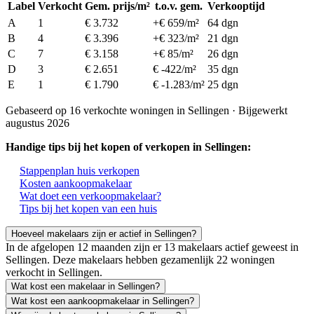
Label
Verkocht
Gem. prijs/m²
t.o.v. gem.
Verkooptijd
A
1
€ 3.732
+€ 659/m²
64 dgn
B
4
€ 3.396
+€ 323/m²
21 dgn
C
7
€ 3.158
+€ 85/m²
26 dgn
D
3
€ 2.651
€ -422/m²
35 dgn
E
1
€ 1.790
€ -1.283/m²
25 dgn
Gebaseerd op 16 verkochte woningen in Sellingen · Bijgewerkt
augustus 2026
Handige tips bij het kopen of verkopen in Sellingen:
Stappenplan huis verkopen
Kosten aankoopmakelaar
Wat doet een verkoopmakelaar?
Tips bij het kopen van een huis
Hoeveel makelaars zijn er actief in Sellingen?
In de afgelopen 12 maanden zijn er 13 makelaars actief geweest in
Sellingen. Deze makelaars hebben gezamenlijk 22 woningen
verkocht in Sellingen.
Wat kost een makelaar in Sellingen?
Wat kost een aankoopmakelaar in Sellingen?