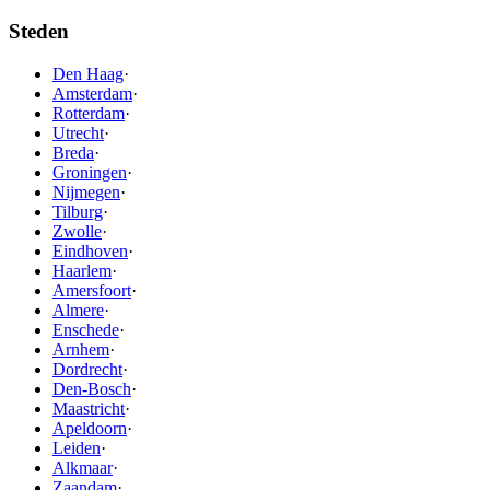
Steden
Den Haag
·
Amsterdam
·
Rotterdam
·
Utrecht
·
Breda
·
Groningen
·
Nijmegen
·
Tilburg
·
Zwolle
·
Eindhoven
·
Haarlem
·
Amersfoort
·
Almere
·
Enschede
·
Arnhem
·
Dordrecht
·
Den-Bosch
·
Maastricht
·
Apeldoorn
·
Leiden
·
Alkmaar
·
Zaandam
·