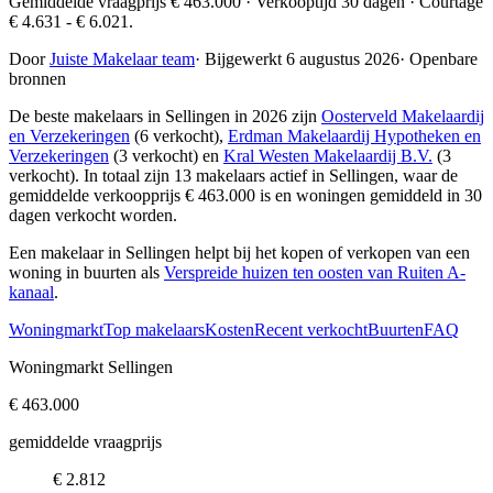
Gemiddelde vraagprijs € 463.000 · Verkooptijd 30 dagen · Courtage
€ 4.631 - € 6.021.
Door
Juiste Makelaar team
·
Bijgewerkt 6 augustus 2026
·
Openbare
bronnen
De beste makelaars in Sellingen in 2026 zijn
Oosterveld Makelaardij
en Verzekeringen
(6 verkocht),
Erdman Makelaardij Hypotheken en
Verzekeringen
(3 verkocht) en
Kral Westen Makelaardij B.V.
(3
verkocht)
. In totaal zijn 13 makelaars actief in Sellingen, waar de
gemiddelde verkoopprijs € 463.000 is en woningen gemiddeld in 30
dagen verkocht worden.
Een makelaar in Sellingen helpt bij het kopen of verkopen van een
woning in buurten als
Verspreide huizen ten oosten van Ruiten A-
kanaal
.
Woningmarkt
Top makelaars
Kosten
Recent verkocht
Buurten
FAQ
Woningmarkt Sellingen
€ 463.000
gemiddelde vraagprijs
€ 2.812