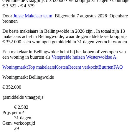
Gemiddelde vraagprijs € 352.000 · Verkooptijd 31 dagen · Courtage
€ 3.522 - € 4.579.
Door
Juiste Makelaar team
·
Bijgewerkt 7 augustus 2026
·
Openbare
bronnen
De beste makelaars in Bellingwolde in 2026 zijn
. In totaal zijn 13
makelaars actief in Bellingwolde, waar de gemiddelde verkoopprijs
€ 352.000 is en woningen gemiddeld in 31 dagen verkocht worden.
Een makelaar in Bellingwolde helpt bij het kopen of verkopen van
een woning in buurten als
Verspreide huizen Westerwoldse A
.
Woningmarkt
Top makelaars
Kosten
Recent verkocht
Buurten
FAQ
Woningmarkt Bellingwolde
€ 352.000
gemiddelde vraagprijs
€ 2.582
Prijs per m²
31 dagen
Gem. verkooptijd
29