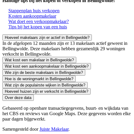
Handige tips bij het kopen of verkopen in Bellingwolde:
Stappenplan huis verkopen
Kosten aankoopmakelaar
Wat doet een verkoopmakelaar?
Tips bij het kopen van een huis
Hoeveel makelaars zijn er actief in Bellingwolde?
In de afgelopen 12 maanden zijn er 13 makelaars actief geweest in
Bellingwolde. Deze makelaars hebben gezamenlijk 29 woningen
verkocht in Bellingwolde.
Wat kost een makelaar in Bellingwolde?
Wat kost een aankoopmakelaar in Bellingwolde?
Wie zijn de beste makelaars in Bellingwolde?
Hoe is de woningmarkt in Bellingwolde?
Wat zijn de populairste wijken in Bellingwolde?
Hoeveel huizen zijn er verkocht in Bellingwolde?
Over deze data
Gebaseerd op openbare transactiegegevens, buurt- en wijkdata van
het CBS en reviews van Google Maps. Deze gegevens worden elke
paar dagen bijgewerkt.
Samengesteld door
Juiste Makelaar
.