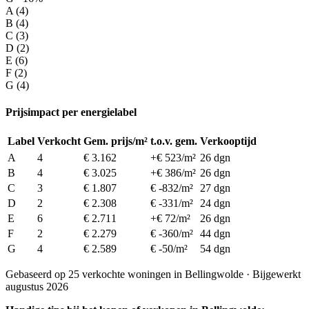
A (4)
B (4)
C (3)
D (2)
E (6)
F (2)
G (4)
Prijsimpact per energielabel
Label
Verkocht
Gem. prijs/m²
t.o.v. gem.
Verkooptijd
A
4
€ 3.162
+€ 523/m²
26 dgn
B
4
€ 3.025
+€ 386/m²
26 dgn
C
3
€ 1.807
€ -832/m²
27 dgn
D
2
€ 2.308
€ -331/m²
24 dgn
E
6
€ 2.711
+€ 72/m²
26 dgn
F
2
€ 2.279
€ -360/m²
44 dgn
G
4
€ 2.589
€ -50/m²
54 dgn
Gebaseerd op 25 verkochte woningen in Bellingwolde · Bijgewerkt
augustus 2026