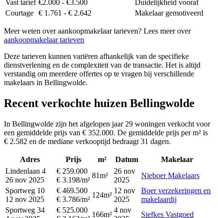
Vast tarief
€2.000 - €3.500
Duidelijkheid vooraf
Courtage
€ 1.761 - € 2.642
Makelaar gemotiveerd
Meer weten over aankoopmakelaar tarieven? Lees meer over
aankoopmakelaar tarieven
Deze tarieven kunnen variëren afhankelijk van de specifieke
dienstverlening en de complexiteit van de transactie. Het is altijd
verstandig om meerdere offertes op te vragen bij verschillende
makelaars in Bellingwolde.
Recent verkochte huizen Bellingwolde
In Bellingwolde zijn het afgelopen jaar 29 woningen verkocht voor
een gemiddelde prijs van € 352.000. De gemiddelde prijs per m² is
€ 2.582 en de mediane verkooptijd bedraagt 31 dagen.
Adres
Prijs
m²
Datum
Makelaar
Lindenlaan 4
€ 259.000
26 nov
81m²
Nieboer Makelaars
26 nov 2025
€ 3.198/m²
2025
Sportweg 10
€ 469.500
12 nov
Boer verzekeringen en
124m²
12 nov 2025
€ 3.786/m²
2025
makelaardij
Sportweg 34
€ 525.000
4 nov
166m²
Siefkes Vastgoed