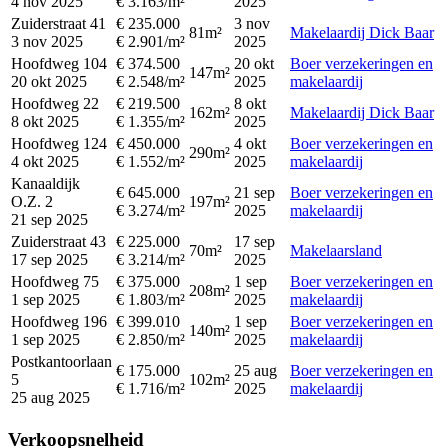
4 nov 2025
€ 3.163/m²
2025
Zuiderstraat 41
€ 235.000
3 nov
81m²
Makelaardij Dick Baar
3 nov 2025
€ 2.901/m²
2025
Hoofdweg 104
€ 374.500
20 okt
Boer verzekeringen en
147m²
20 okt 2025
€ 2.548/m²
2025
makelaardij
Hoofdweg 22
€ 219.500
8 okt
162m²
Makelaardij Dick Baar
8 okt 2025
€ 1.355/m²
2025
Hoofdweg 124
€ 450.000
4 okt
Boer verzekeringen en
290m²
4 okt 2025
€ 1.552/m²
2025
makelaardij
Kanaaldijk
€ 645.000
21 sep
Boer verzekeringen en
O.Z. 2
197m²
€ 3.274/m²
2025
makelaardij
21 sep 2025
Zuiderstraat 43
€ 225.000
17 sep
70m²
Makelaarsland
17 sep 2025
€ 3.214/m²
2025
Hoofdweg 75
€ 375.000
1 sep
Boer verzekeringen en
208m²
1 sep 2025
€ 1.803/m²
2025
makelaardij
Hoofdweg 196
€ 399.010
1 sep
Boer verzekeringen en
140m²
1 sep 2025
€ 2.850/m²
2025
makelaardij
Postkantoorlaan
€ 175.000
25 aug
Boer verzekeringen en
5
102m²
€ 1.716/m²
2025
makelaardij
25 aug 2025
Verkoopsnelheid