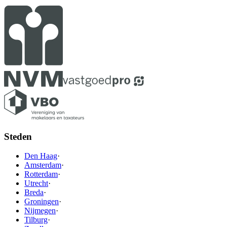
Steden
Den Haag
·
Amsterdam
·
Rotterdam
·
Utrecht
·
Breda
·
Groningen
·
Nijmegen
·
Tilburg
·