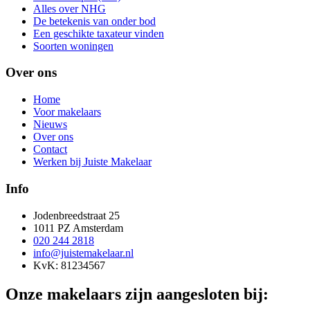
Alles over NHG
De betekenis van onder bod
Een geschikte taxateur vinden
Soorten woningen
Over ons
Home
Voor makelaars
Nieuws
Over ons
Contact
Werken bij Juiste Makelaar
Info
Jodenbreedstraat 25
1011 PZ Amsterdam
020 244 2818
info@juistemakelaar.nl
KvK: 81234567
Onze makelaars zijn aangesloten bij: