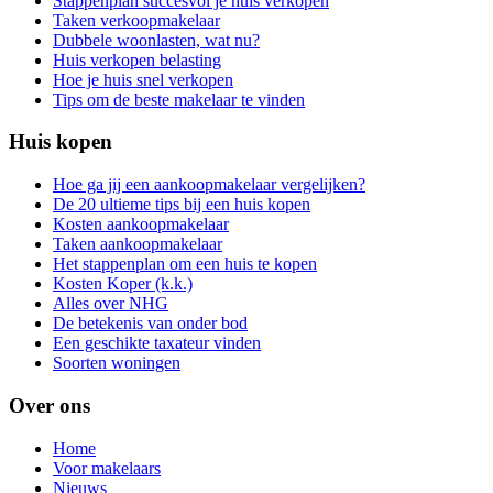
Stappenplan succesvol je huis verkopen
Taken verkoopmakelaar
Dubbele woonlasten, wat nu?
Huis verkopen belasting
Hoe je huis snel verkopen
Tips om de beste makelaar te vinden
Huis kopen
Hoe ga jij een aankoopmakelaar vergelijken?
De 20 ultieme tips bij een huis kopen
Kosten aankoopmakelaar
Taken aankoopmakelaar
Het stappenplan om een huis te kopen
Kosten Koper (k.k.)
Alles over NHG
De betekenis van onder bod
Een geschikte taxateur vinden
Soorten woningen
Over ons
Home
Voor makelaars
Nieuws