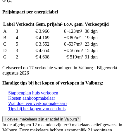
G (2)
Prijsimpact per energielabel
Label
Verkocht
Gem. prijs/m²
t.o.v. gem.
Verkooptijd
A
3
€ 3.966
€ -123/m²
38 dgn
B
4
€ 4.169
+€ 80/m²
19 dgn
C
5
€ 3.552
€ -537/m²
23 dgn
D
3
€ 4.654
+€ 565/m²
15 dgn
G
2
€ 4.608
+€ 519/m²
91 dgn
Gebaseerd op 17 verkochte woningen in Valburg · Bijgewerkt
augustus 2026
Handige tips bij het kopen of verkopen in Valburg:
Stappenplan huis verkopen
Kosten aankoopmakelaar
Wat doet een verkoopmakelaar?
Tips bij het kopen van een huis
Hoeveel makelaars zijn er actief in Valburg?
In de afgelopen 12 maanden zijn er 9 makelaars actief geweest in
Valburg. Deze makelaars hebben gezamenlijk 21 woningen