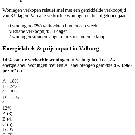
Woningen verkopen relatief snel met een gemiddelde verkooptijd
van 33 dagen. Van alle verkochte woningen in het afgelopen jaar:
0 woningen (0%) verkochten binnen een week
Mediane verkooptijd: 33 dagen
2 woningen stonden langer dan 3 maanden te koop
Energielabels & prijsimpact in Valburg
14% van de verkochte woningen
in Valburg heeft een A-
energielabel.
Woningen met een A-label brengen gemiddeld
€ 3.966
per m²
op
.
A · 18%
B · 24%
C · 29%
D · 18%
G ·
12%
A (3)
B (4)
C (5)
D (3)