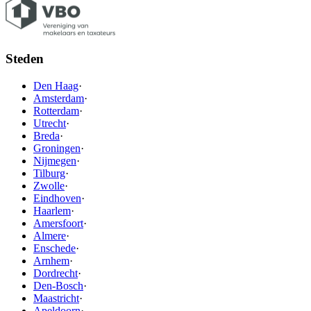
Steden
Den Haag
·
Amsterdam
·
Rotterdam
·
Utrecht
·
Breda
·
Groningen
·
Nijmegen
·
Tilburg
·
Zwolle
·
Eindhoven
·
Haarlem
·
Amersfoort
·
Almere
·
Enschede
·
Arnhem
·
Dordrecht
·
Den-Bosch
·
Maastricht
·
Apeldoorn
·