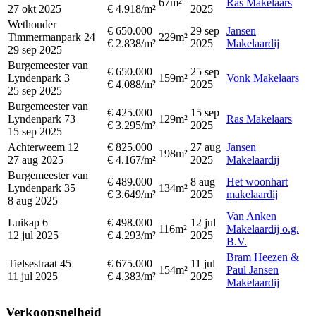
67m²
Ras Makelaars
27 okt 2025
€ 4.918/m²
2025
Wethouder
€ 650.000
29 sep
Jansen
Timmermanpark 24
229m²
€ 2.838/m²
2025
Makelaardij
29 sep 2025
Burgemeester van
€ 650.000
25 sep
Lyndenpark 3
159m²
Vonk Makelaars
€ 4.088/m²
2025
25 sep 2025
Burgemeester van
€ 425.000
15 sep
Lyndenpark 73
129m²
Ras Makelaars
€ 3.295/m²
2025
15 sep 2025
Achterweem 12
€ 825.000
27 aug
Jansen
198m²
27 aug 2025
€ 4.167/m²
2025
Makelaardij
Burgemeester van
€ 489.000
8 aug
Het woonhart
Lyndenpark 35
134m²
€ 3.649/m²
2025
makelaardij
8 aug 2025
Van Anken
Luikap 6
€ 498.000
12 jul
116m²
Makelaardij o.g.
12 jul 2025
€ 4.293/m²
2025
B.V.
Bram Heezen &
Tielsestraat 45
€ 675.000
11 jul
154m²
Paul Jansen
11 jul 2025
€ 4.383/m²
2025
Makelaardij
Verkoopsnelheid