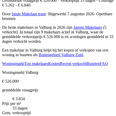
Gemiddelde vraagprijs € 526.000 · Verkooptijd 33 dagen · Courtage
€ 5.262 - € 6.840.
Door
Juiste Makelaar team
·
Bijgewerkt 7 augustus 2026
·
Openbare
bronnen
De beste makelaars in Valburg in 2026 zijn
Jansen Makelaars
(5
verkocht)
. In totaal zijn 9 makelaars actief in Valburg, waar de
gemiddelde verkoopprijs € 526.000 is en woningen gemiddeld in 33
dagen verkocht worden.
Een makelaar in Valburg helpt bij het kopen of verkopen van een
woning in buurten als
Buitengebied Valburg Zuid
.
Woningmarkt
Top makelaars
Kosten
Recent verkocht
Buurten
FAQ
Woningmarkt Valburg
€ 526.000
gemiddelde vraagprijs
€ 3.834
Prijs per m²
33 dagen
Gem. verkooptijd