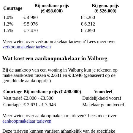
Bij mediane prijs
Bij gem. prijs
Courtage
(€ 498.000)
(€ 526.000)
1,0%
€ 4.980
€ 5.260
1,2%
€ 5.976
€ 6.312
1,5%
€ 7.470
€ 7.890
Meer weten over verkoopmakelaar tarieven? Lees meer over
verkoopmakelaar tarieven
Wat kost een aankoopmakelaar in Valburg
Bij de aankoop van een woning in Valburg kun je rekenen op
makelaarskosten tussen
€ 2.631
en
€ 3.946
(gebaseerd op de
gemiddelde aankoopprijs).
Courtage
Bij mediane prijs (€ 498.000)
Voordeel
Vast tarief
€2.000 - €3.500
Duidelijkheid vooraf
Courtage
€ 2.631 - € 3.946
Makelaar gemotiveerd
Meer weten over aankoopmakelaar tarieven? Lees meer over
aankoopmakelaar tarieven
Deze tarieven kunnen variëren afhankelijk van de specifieke