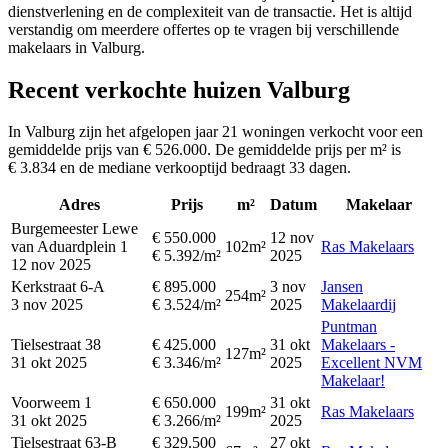
dienstverlening en de complexiteit van de transactie. Het is altijd
verstandig om meerdere offertes op te vragen bij verschillende
makelaars in Valburg.
Recent verkochte huizen Valburg
In Valburg zijn het afgelopen jaar 21 woningen verkocht voor een
gemiddelde prijs van € 526.000. De gemiddelde prijs per m² is
€ 3.834 en de mediane verkooptijd bedraagt 33 dagen.
Adres
Prijs
m²
Datum
Makelaar
Burgemeester Lewe
€ 550.000
12 nov
van Aduardplein 1
102m²
Ras Makelaars
€ 5.392/m²
2025
12 nov 2025
Kerkstraat 6-A
€ 895.000
3 nov
Jansen
254m²
3 nov 2025
€ 3.524/m²
2025
Makelaardij
Puntman
Tielsestraat 38
€ 425.000
31 okt
Makelaars -
127m²
31 okt 2025
€ 3.346/m²
2025
Excellent NVM
Makelaar!
Voorweem 1
€ 650.000
31 okt
199m²
Ras Makelaars
31 okt 2025
€ 3.266/m²
2025
Tielsestraat 63-B
€ 329.500
27 okt