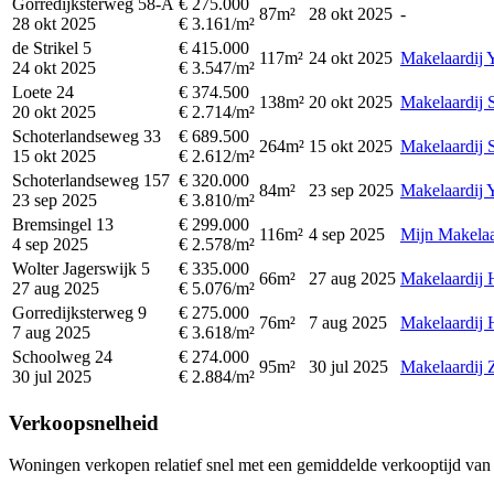
Gorredijksterweg 58-A
€ 275.000
87m²
28 okt 2025
-
28 okt 2025
€ 3.161/m²
de Strikel 5
€ 415.000
117m²
24 okt 2025
Makelaardij 
24 okt 2025
€ 3.547/m²
Loete 24
€ 374.500
138m²
20 okt 2025
Makelaardij 
20 okt 2025
€ 2.714/m²
Schoterlandseweg 33
€ 689.500
264m²
15 okt 2025
Makelaardij 
15 okt 2025
€ 2.612/m²
Schoterlandseweg 157
€ 320.000
84m²
23 sep 2025
Makelaardij 
23 sep 2025
€ 3.810/m²
Bremsingel 13
€ 299.000
116m²
4 sep 2025
Mijn Makela
4 sep 2025
€ 2.578/m²
Wolter Jagerswijk 5
€ 335.000
66m²
27 aug 2025
Makelaardij 
27 aug 2025
€ 5.076/m²
Gorredijksterweg 9
€ 275.000
76m²
7 aug 2025
Makelaardij 
7 aug 2025
€ 3.618/m²
Schoolweg 24
€ 274.000
95m²
30 jul 2025
Makelaardij 
30 jul 2025
€ 2.884/m²
Verkoopsnelheid
Woningen verkopen relatief snel met een gemiddelde verkooptijd van 