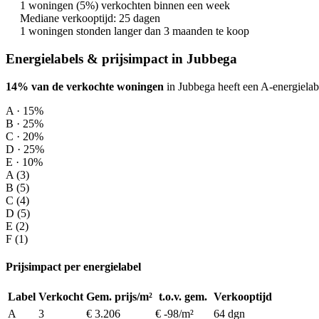
1 woningen (5%) verkochten binnen een week
Mediane verkooptijd: 25 dagen
1 woningen stonden langer dan 3 maanden te koop
Energielabels & prijsimpact in Jubbega
14% van de verkochte woningen
in Jubbega heeft een A-energielab
A · 15%
B · 25%
C · 20%
D · 25%
E · 10%
A (3)
B (5)
C (4)
D (5)
E (2)
F (1)
Prijsimpact per energielabel
Label
Verkocht
Gem. prijs/m²
t.o.v. gem.
Verkooptijd
A
3
€ 3.206
€ -98/m²
64 dgn