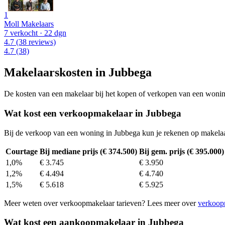
1
Moll Makelaars
7 verkocht
· 22 dgn
4.7
(38 reviews)
4.7
(38)
Makelaarskosten in Jubbega
De kosten van een makelaar bij het kopen of verkopen van een woning v
Wat kost een verkoopmakelaar in Jubbega
Bij de verkoop van een woning in Jubbega kun je rekenen op makela
Courtage
Bij mediane prijs (€ 374.500)
Bij gem. prijs (€ 395.000)
1,0%
€ 3.745
€ 3.950
1,2%
€ 4.494
€ 4.740
1,5%
€ 5.618
€ 5.925
Meer weten over verkoopmakelaar tarieven? Lees meer over
verkoop
Wat kost een aankoopmakelaar in Jubbega