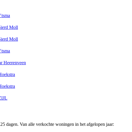
Ytsma
Sierd Moll
Sierd Moll
Ytsma
ar Heerenveen
Hoekstra
Hoekstra
ZIJL
25 dagen. Van alle verkochte woningen in het afgelopen jaar: