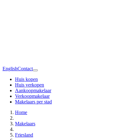
English
Contact
Huis kopen
Huis verkopen
Aankoopmakelaar
Verkoopmakelaar
Makelaars per stad
Home
Makelaars
Friesland