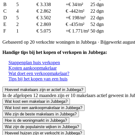
B
5
€ 3.338
+€ 34/m²
25 dgn
C
4
€ 2.862
€ -442/m²
22 dgn
D
5
€ 3.502
+€ 198/m²
22 dgn
E
2
€ 2.869
€ -435/m²
52 dgn
F
1
€ 5.075
+€ 1.771/m²
50 dgn
Gebaseerd op 20 verkochte woningen in Jubbega · Bijgewerkt augus
Handige tips bij het kopen of verkopen in Jubbega:
Stappenplan huis verkopen
Kosten aankoopmakelaar
Wat doet een verkoopmakelaar?
Tips bij het kopen van een huis
Hoeveel makelaars zijn er actief in Jubbega?
In de afgelopen 12 maanden zijn er 10 makelaars actief geweest in 
Wat kost een makelaar in Jubbega?
Wat kost een aankoopmakelaar in Jubbega?
Wie zijn de beste makelaars in Jubbega?
Hoe is de woningmarkt in Jubbega?
Wat zijn de populairste wijken in Jubbega?
Hoeveel huizen zijn er verkocht in Jubbega?