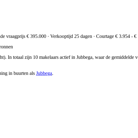
lde vraagprijs € 395.000 · Verkooptijd 25 dagen · Courtage € 3.954 - €
ronnen
ht)
. In totaal zijn 10 makelaars actief in Jubbega, waar de gemiddeld
ing in buurten als
Jubbega
.