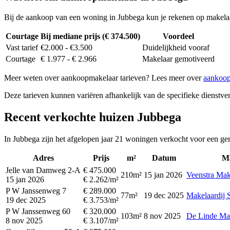
Bij de aankoop van een woning in Jubbega kun je rekenen op makela
Courtage
Bij mediane prijs (€ 374.500)
Voordeel
Vast tarief
€2.000 - €3.500
Duidelijkheid vooraf
Courtage
€ 1.977 - € 2.966
Makelaar gemotiveerd
Meer weten over aankoopmakelaar tarieven? Lees meer over
aankoop
Deze tarieven kunnen variëren afhankelijk van de specifieke dienstverl
Recent verkochte huizen Jubbega
In Jubbega zijn het afgelopen jaar 21 woningen verkocht voor een ge
Adres
Prijs
m²
Datum
M
Jelle van Damweg 2-A
€ 475.000
210m²
15 jan 2026
Veenstra Mak
15 jan 2026
€ 2.262/m²
P W Janssenweg 7
€ 289.000
77m²
19 dec 2025
Makelaardij 
19 dec 2025
€ 3.753/m²
P W Janssenweg 60
€ 320.000
103m²
8 nov 2025
De Linde Ma
8 nov 2025
€ 3.107/m²