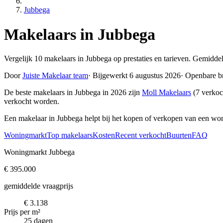
Jubbega
Makelaars in Jubbega
Vergelijk 10 makelaars in Jubbega op prestaties en tarieven. Gemidde
Door
Juiste Makelaar team
·
Bijgewerkt 6 augustus 2026
·
Openbare b
De beste makelaars in Jubbega in 2026 zijn
Moll Makelaars
(7 verkoc
verkocht worden.
Een makelaar in Jubbega helpt bij het kopen of verkopen van een won
Woningmarkt
Top makelaars
Kosten
Recent verkocht
Buurten
FAQ
Woningmarkt Jubbega
€ 395.000
gemiddelde vraagprijs
€ 3.138
Prijs per m²
25 dagen