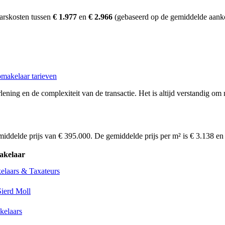
arskosten tussen
€ 1.977
en
€ 2.966
(gebaseerd op de gemiddelde aanko
makelaar tarieven
ening en de complexiteit van de transactie. Het is altijd verstandig om
middelde prijs van € 395.000. De gemiddelde prijs per m² is € 3.138 e
akelaar
elaars & Taxateurs
Sierd Moll
kelaars