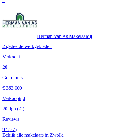
–
Herman Van As Makelaardij
2 gedeelde werkgebieden
Verkocht
28
Gem. prijs
€ 363.000
Verkooptijd
20 dgn
(-2)
Reviews
9.5
(27)
Bekijk alle makelaars in Zwolle