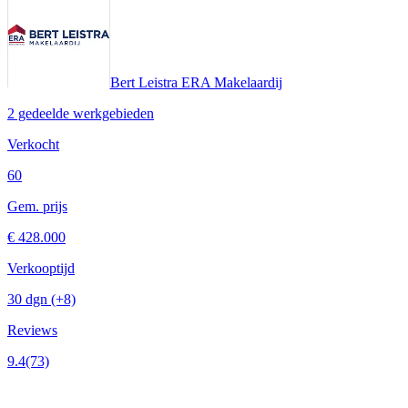
Bert Leistra ERA Makelaardij
2 gedeelde werkgebieden
Verkocht
60
Gem. prijs
€ 428.000
Verkooptijd
30 dgn
(+8)
Reviews
9.4
(73)