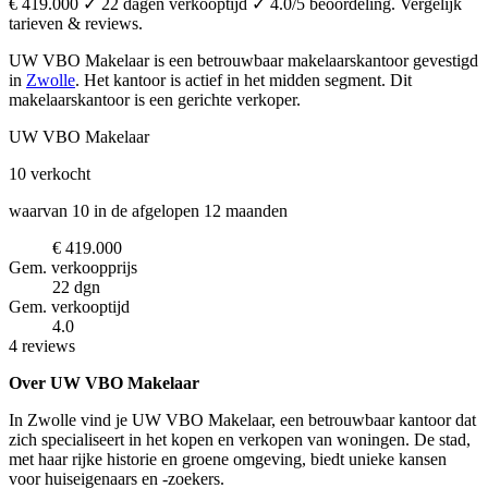
€ 419.000 ✓ 22 dagen verkooptijd ✓ 4.0/5 beoordeling. Vergelijk
tarieven & reviews.
UW VBO Makelaar is een betrouwbaar makelaarskantoor
gevestigd
in
Zwolle
.
Het kantoor is actief in het midden segment.
Dit
makelaarskantoor is een gerichte verkoper.
UW VBO Makelaar
10
verkocht
waarvan 10 in de afgelopen 12 maanden
€ 419.000
Gem. verkoopprijs
22 dgn
Gem. verkooptijd
4.0
4 reviews
Over UW VBO Makelaar
In Zwolle vind je UW VBO Makelaar, een betrouwbaar kantoor dat
zich specialiseert in het kopen en verkopen van woningen. De stad,
met haar rijke historie en groene omgeving, biedt unieke kansen
voor huiseigenaars en -zoekers.