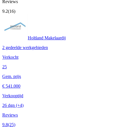
Reviews
9.2
(16)
Holtland Makelaardij
2 gedeelde werkgebieden
Verkocht
25
Gem. prijs
€ 541.000
Verkooptijd
26 dgn
(+4)
Reviews
9.8
(25)