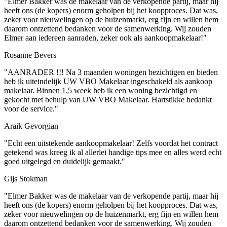
"Elmer Bakker was de makelaar van de verkopende partij, maar hij
heeft ons (de kopers) enorm geholpen bij het koopproces. Dat was,
zeker voor nieuwelingen op de huizenmarkt, erg fijn en willen hem
daarom ontzettend bedanken voor de samenwerking. Wij zouden
Elmer aan iedereen aanraden, zeker ook als aankoopmakelaar!"
Rosanne Bevers
"AANRADER !!! Na 3 maanden woningen bezichtigen en bieden
heb ik uiteindelijk UW VBO Makelaar ingeschakeld als aankoop
makelaar. Binnen 1,5 week heb ik een woning bezichtigd en
gekocht met behulp van UW VBO Makelaar. Hartstikke bedankt
voor de service."
Araik Gevorgian
"Echt een uitstekende aankoopmakelaar! Zelfs voordat het contract
getekend was kreeg ik al allerlei handige tips mee en alles werd echt
goed uitgelegd en duidelijk gemaakt."
Gijs Stokman
"Elmer Bakker was de makelaar van de verkopende partij, maar hij
heeft ons (de kopers) enorm geholpen bij het koopproces. Dat was,
zeker voor nieuwelingen op de huizenmarkt, erg fijn en willen hem
daarom ontzettend bedanken voor de samenwerking. Wij zouden