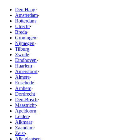
Den Haag
·
Amsterdam
·
Rotterdam
·
Utrecht
·
Breda
·
Groningen
·
Nijmegen
·
Tilburg
·
Zwolle
·
Eindhoven
·
Haarlem
·
Amersfoort
·
Almere
·
Enschede
·
Arnhem
·
Dordrecht
·
Den-Bosch
·
Maastricht
·
Apeldoorn
·
Leiden
·
Alkmaar
·
Zaandam
·
Zeist
·
Alle plaatsen