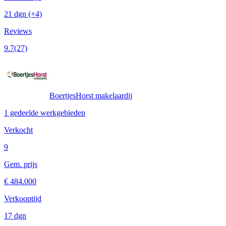
21 dgn
(+4)
Reviews
9.7
(27)
BoertjesHorst makelaardij
1 gedeelde werkgebieden
Verkocht
9
Gem. prijs
€ 484.000
Verkooptijd
17 dgn