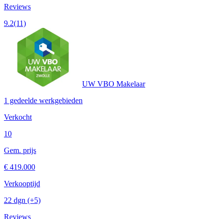
Reviews
9.2
(11)
UW VBO Makelaar
1 gedeelde werkgebieden
Verkocht
10
Gem. prijs
€ 419.000
Verkooptijd
22 dgn
(+5)
Reviews