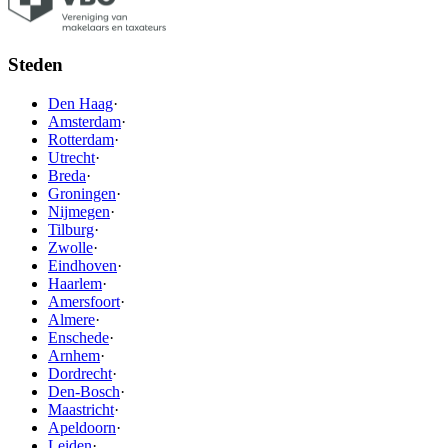
Steden
Den Haag
·
Amsterdam
·
Rotterdam
·
Utrecht
·
Breda
·
Groningen
·
Nijmegen
·
Tilburg
·
Zwolle
·
Eindhoven
·
Haarlem
·
Amersfoort
·
Almere
·
Enschede
·
Arnhem
·
Dordrecht
·
Den-Bosch
·
Maastricht
·
Apeldoorn
·
Leiden
·