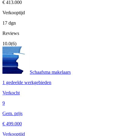
€ 413.000
Verkooptijd
17 dgn
Reviews
10.0
(6)
Schaafsma makelaars
1 gedeelde werkgebieden
Verkocht
9
Gem. prijs
€ 499.000
Verkooptijd