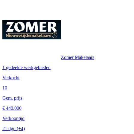
Zomer Makelaars
1 gedeelde werkgebieden
Verkocht
10
Gem. prijs
€ 440.000
Verkooptijd
21 dgn
(+4)