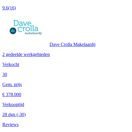
9.6
(16)
Dave Crolla Makelaardij
2 gedeelde werkgebieden
Verkocht
30
Gem. prijs
€ 378.000
Verkooptijd
28 dgn
(-30)
Reviews