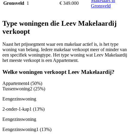
Makelaars in
1
€ 349.000
Gronsveld
Gronsveld
Type woningen die Leev Makelaardij
verkoopt
Naast het prijssegment waar een makelaar actief is, is het type
woning van belang. Iedere makelaar verkoopt meer of minder van
een specifiek woningtype. Het type woning wat Leev Makelaardij
het meeste verkoopt is een Appartement.
Welke woningen verkoopt Leev Makelaardij?
Appartement
4
(50%)
Tussenwoning
2
(25%)
Eengezinswoning
2-onder-1-kap
1
(13%)
Eengezinswoning
Eengezinswoning
1
(13%)