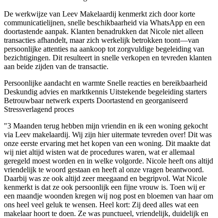
De werkwijze van Leev Makelaardij kenmerkt zich door korte
communicatielijnen, snelle beschikbaarheid via WhatsApp en een
doortastende aanpak. Klanten benadrukken dat Nicole niet alleen
transacties afhandelt, maar zich werkelijk betrokken toont—van
persoonlijke attenties na aankoop tot zorgvuldige begeleiding van
bezichtigingen. Dit resulteert in snelle verkopen en tevreden klanten
aan beide zijden van de transactie.
Persoonlijke aandacht en warmte
Snelle reacties en bereikbaarheid
Deskundig advies en marktkennis
Uitstekende begeleiding starters
Betrouwbaar netwerk experts
Doortastend en georganiseerd
Stressverlagend proces
"3 Maanden terug hebben mijn vriendin en ik een woning gekocht
via Leev makelaardij. Wij zijn hier uitermate tevreden over! Dit was
onze eerste ervaring met het kopen van een woning. Dit maakte dat
wij niet altijd wisten wat de procedures waren, wat er allemaal
geregeld moest worden en in welke volgorde. Nicole heeft ons altijd
vriendelijk te woord gestaan en heeft al onze vragen beantwoord.
Daarbij was ze ook altijd zeer meegaand en begripvol. Wat Nicole
kenmerkt is dat ze ook persoonlijk een fijne vrouw is. Toen wij er
een maandje woonden kregen wij nog post en bloemen van haar om
ons heel veel geluk te wensen. Heel kort: Zij deed alles wat een
makelaar hoort te doen. Ze was punctueel, vriendelijk, duidelijk en