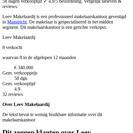
58 dagen verkooptijd ✓ 4.9/5 beoordeling. Vergelijk tarieven &
reviews.
Leev Makelaardij is een professioneel makelaarskantoor
gevestigd
in
Maastricht
.
De makelaar is gespecialiseerd in het midden
segment.
Dit makelaarskantoor is een gerichte verkoper.
Leev Makelaardij
8
verkocht
waarvan 8 in de afgelopen 12 maanden
€ 340.000
Gem. verkoopprijs
58 dgn
Gem. verkooptijd
4.9
32 reviews
Over Leev Makelaardij
De tekst bevat te weinig bruikbare informatie over dit
makelaarskantoor
Dit zeggen klanten over Leev