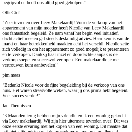
begripvol en heeft ons altijd goed geholpen."
OllieGief
"Zeer tevreden over Leev Makelaardij! Voor de verkoop van het
appartement van mijn moeder heeft Nicolle van Leev Makelaardij
ons fantastisch begeleid. Ze nam vanaf het begin veel initiatief,
dacht actief mee en gaf steeds deskundig advies. Haar kennis van de
markt en haar betrokkenheid maakten echt het verschil. Nicolle zette
zich volledig in om het appartement zo goed mogelijk te presenteren
en te verkopen. Dankzij haar inzet en doordachte aanpak is de
verkoop soepel en succesvol verlopen. Een makelaar die je met
vertrouwen kunt aanbevelen!"
pim maas
"Bedankt Nicole voor de fijne begeleiding bij de verkoop van ons
huis. Het waren stressvolle weken, waar jij ons prima hebt begeleid.
Veel succes verder!"
Jan Theunissen
"3 Maanden terug hebben mijn vriendin en ik een woning gekocht
via Leev makelaardij. Wij zijn hier uitermate tevreden over! Dit was
onze eerste ervaring met het kopen van een woning. Dit maakte dat
wij niet altijd wisten wat de procedures waren, wat er allemaal