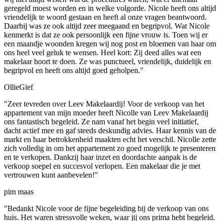
geregeld moest worden en in welke volgorde. Nicole heeft ons altijd
vriendelijk te woord gestaan en heeft al onze vragen beantwoord.
Daarbij was ze ook altijd zeer meegaand en begripvol. Wat Nicole
kenmerkt is dat ze ook persoonlijk een fijne vrouw is. Toen wij er
een maandje woonden kregen wij nog post en bloemen van haar om
ons heel veel geluk te wensen. Heel kort: Zij deed alles wat een
makelaar hoort te doen. Ze was punctueel, vriendelijk, duidelijk en
begripvol en heeft ons altijd goed geholpen."
OllieGief
"Zeer tevreden over Leev Makelaardij! Voor de verkoop van het
appartement van mijn moeder heeft Nicolle van Leev Makelaardij
ons fantastisch begeleid. Ze nam vanaf het begin veel initiatief,
dacht actief mee en gaf steeds deskundig advies. Haar kennis van de
markt en haar betrokkenheid maakten echt het verschil. Nicolle zette
zich volledig in om het appartement zo goed mogelijk te presenteren
en te verkopen. Dankzij haar inzet en doordachte aanpak is de
verkoop soepel en succesvol verlopen. Een makelaar die je met
vertrouwen kunt aanbevelen!"
pim maas
"Bedankt Nicole voor de fijne begeleiding bij de verkoop van ons
huis. Het waren stressvolle weken, waar jij ons prima hebt begeleid.