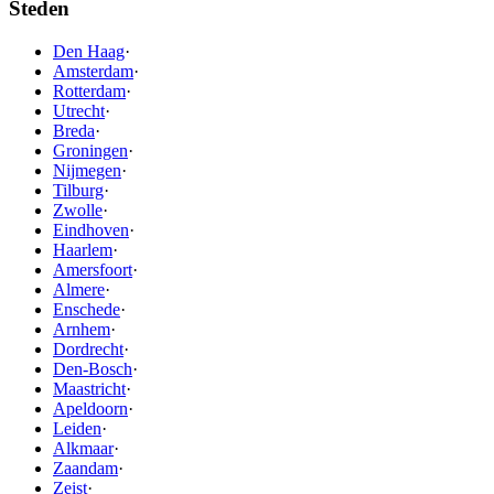
Steden
Den Haag
·
Amsterdam
·
Rotterdam
·
Utrecht
·
Breda
·
Groningen
·
Nijmegen
·
Tilburg
·
Zwolle
·
Eindhoven
·
Haarlem
·
Amersfoort
·
Almere
·
Enschede
·
Arnhem
·
Dordrecht
·
Den-Bosch
·
Maastricht
·
Apeldoorn
·
Leiden
·
Alkmaar
·
Zaandam
·
Zeist
·