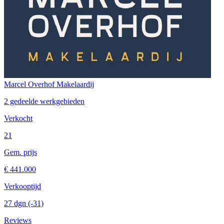
Marcel Overhof Makelaardij
2 gedeelde werkgebieden
Verkocht
21
Gem. prijs
€ 441.000
Verkooptijd
27 dgn
(-31)
Reviews