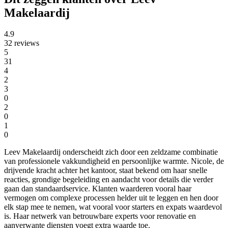
Makelaardij
4.9
32 reviews
5
31
4
2
3
0
2
0
1
0
Leev Makelaardij onderscheidt zich door een zeldzame combinatie
van professionele vakkundigheid en persoonlijke warmte. Nicole, de
drijvende kracht achter het kantoor, staat bekend om haar snelle
reacties, grondige begeleiding en aandacht voor details die verder
gaan dan standaardservice. Klanten waarderen vooral haar
vermogen om complexe processen helder uit te leggen en hen door
elk stap mee te nemen, wat vooral voor starters en expats waardevol
is. Haar netwerk van betrouwbare experts voor renovatie en
aanverwante diensten voegt extra waarde toe.