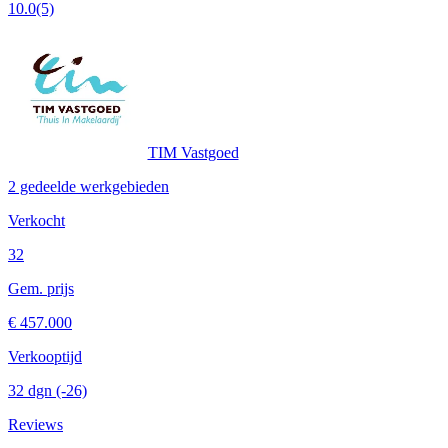
10.0
(5)
TIM Vastgoed
2 gedeelde werkgebieden
Verkocht
32
Gem. prijs
€ 457.000
Verkooptijd
32 dgn
(-26)
Reviews