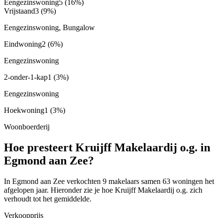
Eengezinswoning
5
(16%)
Vrijstaand
3
(9%)
Eengezinswoning, Bungalow
Eindwoning
2
(6%)
Eengezinswoning
2-onder-1-kap
1
(3%)
Eengezinswoning
Hoekwoning
1
(3%)
Woonboerderij
Hoe presteert Kruijff Makelaardij o.g. in
Egmond aan Zee?
In Egmond aan Zee verkochten 9 makelaars samen 63 woningen het
afgelopen jaar. Hieronder zie je hoe Kruijff Makelaardij o.g. zich
verhoudt tot het gemiddelde.
Verkoopprijs