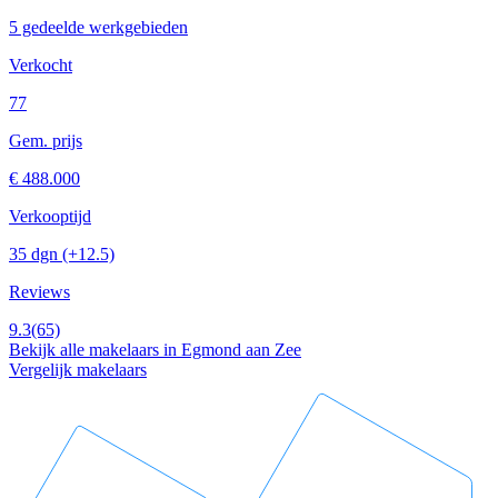
5 gedeelde werkgebieden
Verkocht
77
Gem. prijs
€ 488.000
Verkooptijd
35 dgn
(+12.5)
Reviews
9.3
(65)
Bekijk alle makelaars in Egmond aan Zee
Vergelijk makelaars