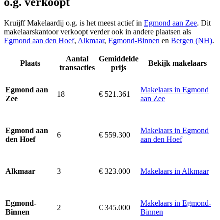
o.g. verkoopt
Kruijff Makelaardij o.g. is het meest actief in
Egmond aan Zee
. Dit
makelaarskantoor verkoopt verder ook in andere plaatsen als
Egmond aan den Hoef
,
Alkmaar
,
Egmond-Binnen
en
Bergen (NH)
.
Aantal
Gemiddelde
Plaats
Bekijk makelaars
transacties
prijs
Makelaars in Egmond
Egmond aan
18
€ 521.361
aan Zee
Zee
Makelaars in Egmond
Egmond aan
6
€ 559.300
aan den Hoef
den Hoef
3
€ 323.000
Makelaars in Alkmaar
Alkmaar
Makelaars in Egmond-
Egmond-
2
€ 345.000
Binnen
Binnen