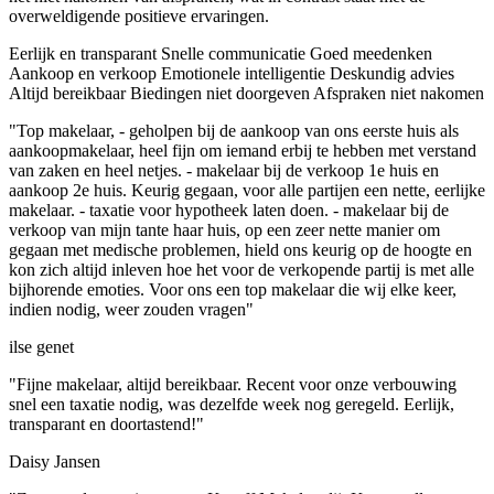
overweldigende positieve ervaringen.
Eerlijk en transparant
Snelle communicatie
Goed meedenken
Aankoop en verkoop
Emotionele intelligentie
Deskundig advies
Altijd bereikbaar
Biedingen niet doorgeven
Afspraken niet nakomen
"Top makelaar, - geholpen bij de aankoop van ons eerste huis als
aankoopmakelaar, heel fijn om iemand erbij te hebben met verstand
van zaken en heel netjes. - makelaar bij de verkoop 1e huis en
aankoop 2e huis. Keurig gegaan, voor alle partijen een nette, eerlijke
makelaar. - taxatie voor hypotheek laten doen. - makelaar bij de
verkoop van mijn tante haar huis, op een zeer nette manier om
gegaan met medische problemen, hield ons keurig op de hoogte en
kon zich altijd inleven hoe het voor de verkopende partij is met alle
bijhorende emoties. Voor ons een top makelaar die wij elke keer,
indien nodig, weer zouden vragen"
ilse genet
"Fijne makelaar, altijd bereikbaar. Recent voor onze verbouwing
snel een taxatie nodig, was dezelfde week nog geregeld. Eerlijk,
transparant en doortastend!"
Daisy Jansen