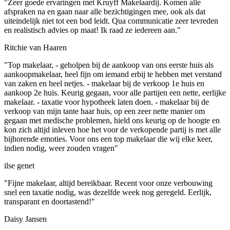
"Zeer goede ervaringen met Kruyff Makelaardij. Komen alle
afspraken na en gaan naar alle bezichtigingen mee, ook als dat
uiteindelijk niet tot een bod leidt. Qua communicatie zeer tevreden
en realistisch advies op maat! Ik raad ze iedereen aan."
Ritchie van Haaren
"Top makelaar, - geholpen bij de aankoop van ons eerste huis als
aankoopmakelaar, heel fijn om iemand erbij te hebben met verstand
van zaken en heel netjes. - makelaar bij de verkoop 1e huis en
aankoop 2e huis. Keurig gegaan, voor alle partijen een nette, eerlijke
makelaar. - taxatie voor hypotheek laten doen. - makelaar bij de
verkoop van mijn tante haar huis, op een zeer nette manier om
gegaan met medische problemen, hield ons keurig op de hoogte en
kon zich altijd inleven hoe het voor de verkopende partij is met alle
bijhorende emoties. Voor ons een top makelaar die wij elke keer,
indien nodig, weer zouden vragen"
ilse genet
"Fijne makelaar, altijd bereikbaar. Recent voor onze verbouwing
snel een taxatie nodig, was dezelfde week nog geregeld. Eerlijk,
transparant en doortastend!"
Daisy Jansen