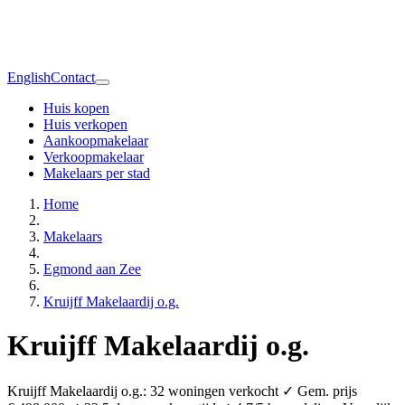
English
Contact
Huis kopen
Huis verkopen
Aankoopmakelaar
Verkoopmakelaar
Makelaars per stad
Home
Makelaars
Egmond aan Zee
Kruijff Makelaardij o.g.
Kruijff Makelaardij o.g.
Kruijff Makelaardij o.g.: 32 woningen verkocht ✓ Gem. prijs