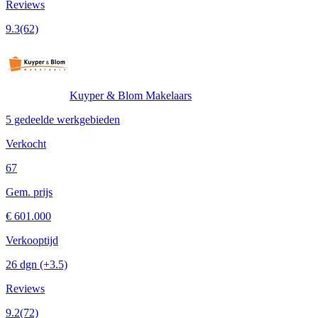
Reviews
9.3
(62)
Kuyper & Blom Makelaars
5 gedeelde werkgebieden
Verkocht
67
Gem. prijs
€ 601.000
Verkooptijd
26 dgn
(+3.5)
Reviews
9.2
(72)