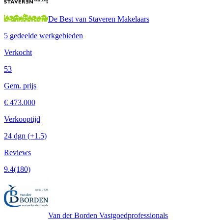
De Best van Staveren Makelaars
5 gedeelde werkgebieden
Verkocht
53
Gem. prijs
€ 473.000
Verkooptijd
24 dgn
(+1.5)
Reviews
9.4
(180)
Van der Borden Vastgoedprofessionals