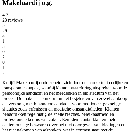
Makelaardij o.g.
4.7
23 reviews
5
29
4
1
3
0
2
0
1
2
Kruijff Makelaardij onderscheidt zich door een consistent eerlijke en
transparante aanpak, waarbij klanten waardering uitspreken voor de
persoonlijke aandacht en het meedenken in elk stadium van het
proces. De makelaar blinkt uit in het begeleiden van zowel aankoop
als verkoop, met bijzondere aandacht voor emotioneel gevoelige
situaties zoals erfenissen en medische omstandigheden. Klanten
benadrukken regelmatig de snelle reacties, bereikbaarheid en
professionele kennis van zaken. Een klein aantal klanten meldt
echter ernstige bezwaren over het niet doorgeven van biedingen en
het niet nakomen van afspraken, wat in contrast staat met de