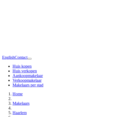
English
Contact
Huis kopen
Huis verkopen
Aankoopmakelaar
Verkoopmakelaar
Makelaars per stad
Home
Makelaars
Haarlem