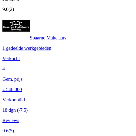
9.0
(2)
Spaarne Makelaars
1 gedeelde werkgebieden
Verkocht
4
Gem. prijs
€ 546.000
Verkooptijd
18 dgn
(-7.5)
Reviews
9.6
(5)