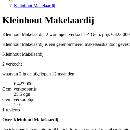
Kleinhout Makelaardij
Kleinhout Makelaardij
Kleinhout Makelaardij: 2 woningen verkocht ✓ Gem. prijs € 423.000 
Kleinhout Makelaardij is een gerenommeerd makelaarskantoor
gevest
Kleinhout Makelaardij
2
verkocht
waarvan 2 in de afgelopen 12 maanden
€ 423.000
Gem. verkoopprijs
25.5 dgn
Gem. verkooptijd
1.0
1 reviews
Over Kleinhout Makelaardij
De tekst bevat te weinig bruikbare informatie over dit makelaarskanto