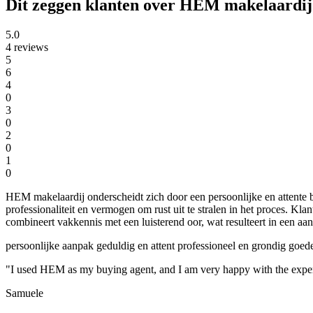
Dit zeggen klanten over HEM makelaardij
5.0
4 reviews
5
6
4
0
3
0
2
0
1
0
HEM makelaardij onderscheidt zich door een persoonlijke en attente b
professionaliteit en vermogen om rust uit te stralen in het proces. K
combineert vakkennis met een luisterend oor, wat resulteert in een 
persoonlijke aanpak
geduldig en attent
professioneel en grondig
goede
"I used HEM as my buying agent, and I am very happy with the experie
Samuele