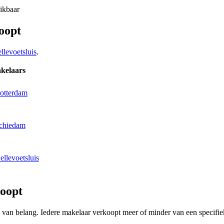
hikbaar
oopt
llevoetsluis
.
kelaars
Rotterdam
Schiedam
ellevoetsluis
oopt
ing van belang. Iedere makelaar verkoopt meer of minder van een spec