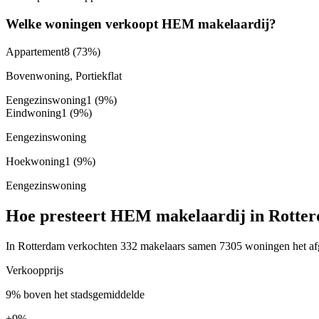
Welke woningen verkoopt HEM makelaardij?
Appartement
8
(73%)
Bovenwoning, Portiekflat
Eengezinswoning
1
(9%)
Eindwoning
1
(9%)
Eengezinswoning
Hoekwoning
1
(9%)
Eengezinswoning
Hoe presteert HEM makelaardij in Rotte
In Rotterdam verkochten 332 makelaars samen 7305 woningen het afge
Verkoopprijs
9% boven het stadsgemiddelde
+
9%