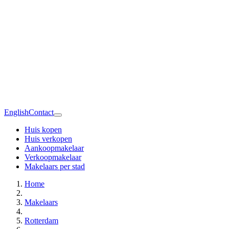
English
Contact
Huis kopen
Huis verkopen
Aankoopmakelaar
Verkoopmakelaar
Makelaars per stad
Home
Makelaars
Rotterdam