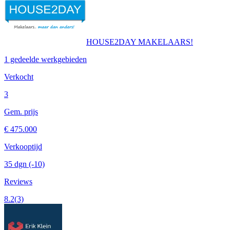
HOUSE2DAY MAKELAARS!
1 gedeelde werkgebieden
Verkocht
3
Gem. prijs
€ 475.000
Verkooptijd
35 dgn
(-10)
Reviews
8.2
(3)