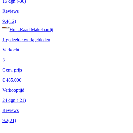
15 dgn
(-30)
Reviews
9.4
(12)
Huis-Raad Makelaardij
1 gedeelde werkgebieden
Verkocht
3
Gem. prijs
€ 485.000
Verkooptijd
24 dgn
(-21)
Reviews
9.2
(21)