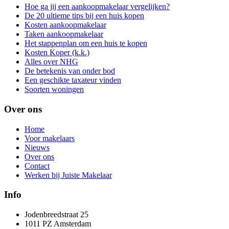
Hoe ga jij een aankoopmakelaar vergelijken?
De 20 ultieme tips bij een huis kopen
Kosten aankoopmakelaar
Taken aankoopmakelaar
Het stappenplan om een huis te kopen
Kosten Koper (k.k.)
Alles over NHG
De betekenis van onder bod
Een geschikte taxateur vinden
Soorten woningen
Over ons
Home
Voor makelaars
Nieuws
Over ons
Contact
Werken bij Juiste Makelaar
Info
Jodenbreedstraat 25
1011 PZ Amsterdam