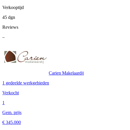
Verkooptijd
45 dgn
Reviews
–
Carien Makelaardij
1 gedeelde werkgebieden
Verkocht
1
Gem. prijs
€ 345.000