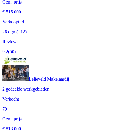
Gem. prijs
€ 515.000
Verkooptijd
26 dgn
(+12)
Reviews
9.2
(50)
Lelieveld Makelaardij
2 gedeelde werkgebieden
Verkocht
79
Gem. prijs
€ 813.000