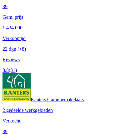
39
Gem. prijs
€ 434.000
Verkooptijd
22 dgn
(+8)
Reviews
8.8
(31)
Kanters Garantiemakelaars
2 gedeelde werkgebieden
Verkocht
39