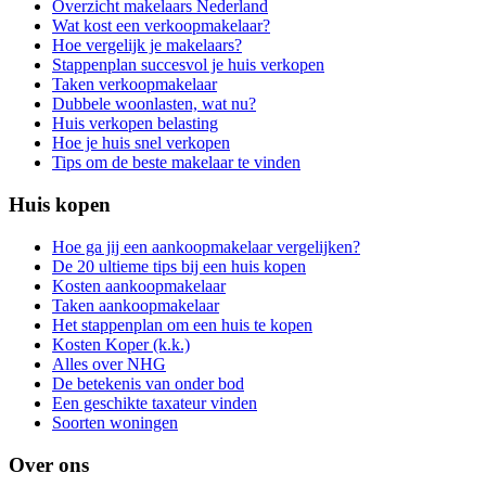
Overzicht makelaars Nederland
Wat kost een verkoopmakelaar?
Hoe vergelijk je makelaars?
Stappenplan succesvol je huis verkopen
Taken verkoopmakelaar
Dubbele woonlasten, wat nu?
Huis verkopen belasting
Hoe je huis snel verkopen
Tips om de beste makelaar te vinden
Huis kopen
Hoe ga jij een aankoopmakelaar vergelijken?
De 20 ultieme tips bij een huis kopen
Kosten aankoopmakelaar
Taken aankoopmakelaar
Het stappenplan om een huis te kopen
Kosten Koper (k.k.)
Alles over NHG
De betekenis van onder bod
Een geschikte taxateur vinden
Soorten woningen
Over ons