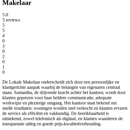
Makelaar
5.0
5 reviews
5
5
4
0
3
0
2
0
1
0
De Lokale Makelaar onderscheidt zich door een persoonlijke en
klantgerichte aanpak waarbij de belangen van eigenaren centraal
staan. Samantha, de drijvende kracht achter het kantoor, wordt door
klanten geprezen voor haar heldere communicatie, adequate
werkwijze en plezierige omgang. Het kantoor staat bekend om
snelle resultaten: woningen worden snel verkocht en klanten ervaren
de service als efficiënt en vakkundig. De bereikbaarheid is
uitstekend, zowel telefonisch als digitaal, en klanten waarderen de
transparante uitleg en goede prijs-kwaliteitverhouding.