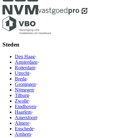
Steden
Den Haag
·
Amsterdam
·
Rotterdam
·
Utrecht
·
Breda
·
Groningen
·
Nijmegen
·
Tilburg
·
Zwolle
·
Eindhoven
·
Haarlem
·
Amersfoort
·
Almere
·
Enschede
·
Arnhem
·