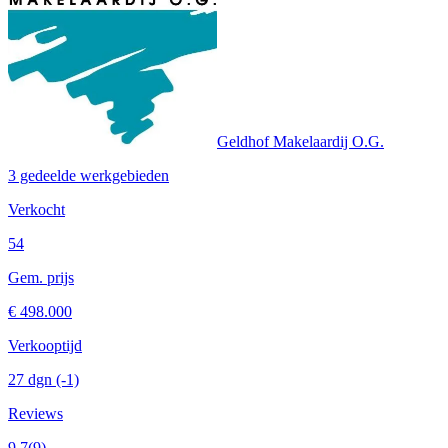
Geldhof Makelaardij O.G.
3 gedeelde werkgebieden
Verkocht
54
Gem. prijs
€ 498.000
Verkooptijd
27 dgn
(-1)
Reviews
9.7
(9)