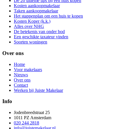
De 20 ultieme tips bij een huis kopen
Kosten aankoopmakelaar
Taken aankoopmakelaar
Het stappenplan om een huis te kopen
Kosten Koper (k.k.)
Alles over NHG
De betekenis van onder bod
Een geschikte taxateur vinden
Soorten woningen
Over ons
Home
Voor makelaars
Nieuws
Over ons
Contact
Werken bij Juiste Makelaar
Info
Jodenbreedstraat 25
1011 PZ Amsterdam
020 244 2818
info@juistemakelaar.nl