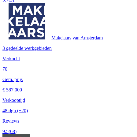
Makelaars van Amsterdam
3 gedeelde werkgebieden
Verkocht
70
Gem. prijs
€ 587.000
Verkooptijd
48 dgn
(+20)
Reviews
9.5
(68)