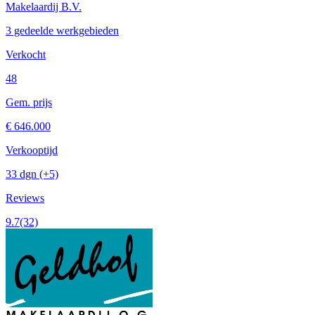
Makelaardij B.V.
3 gedeelde werkgebieden
Verkocht
48
Gem. prijs
€ 646.000
Verkooptijd
33 dgn
(+5)
Reviews
9.7
(32)