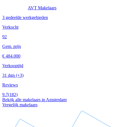
AVT Makelaars
3 gedeelde werkgebieden
Verkocht
92
Gem. prijs
€ 484.000
Verkooptijd
31 dgn
(+3)
Reviews
9.7
(182)
Bekijk alle makelaars in Amsterdam
Vergelijk makelaars