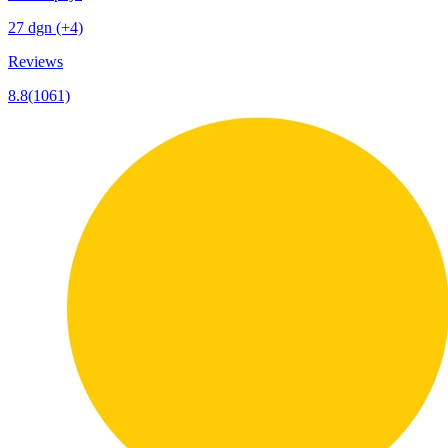
27 dgn
(+4)
Reviews
8.8
(1061)