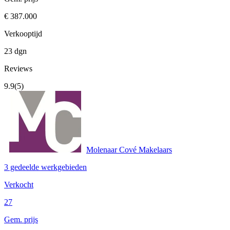
€ 387.000
Verkooptijd
23 dgn
Reviews
9.9
(5)
Molenaar Cové Makelaars
3 gedeelde werkgebieden
Verkocht
27
Gem. prijs