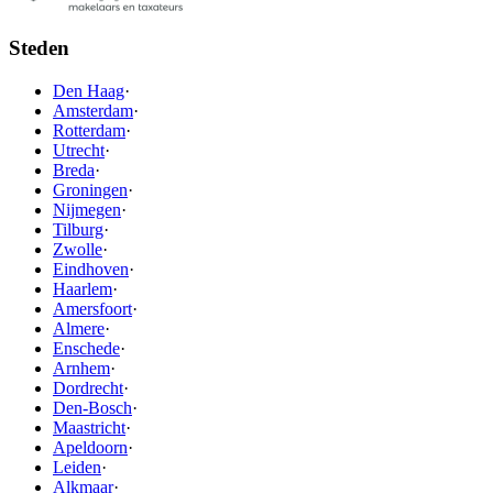
Steden
Den Haag
·
Amsterdam
·
Rotterdam
·
Utrecht
·
Breda
·
Groningen
·
Nijmegen
·
Tilburg
·
Zwolle
·
Eindhoven
·
Haarlem
·
Amersfoort
·
Almere
·
Enschede
·
Arnhem
·
Dordrecht
·
Den-Bosch
·
Maastricht
·
Apeldoorn
·
Leiden
·
Alkmaar
·