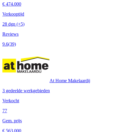
€ 474.000
Verkooptijd
28 dgn
(+5)
Reviews
9.6
(39)
At Home Makelaardij
3 gedeelde werkgebieden
Verkocht
77
Gem. prijs
€ 563.000