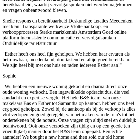
bereikbaarheid, waarbij vervolgafspraken niet werden nagekomen
en vragen onbeantwoord bleven.
Snelle respons en bereikbaarheid
Deskundige taxaties
Meedenken
met klant
Transparante werkwijze
Vlotte aankoop- en
verkoopprocessen
Sterke marktkennis Amsterdam
Goed online
platform
Inconsistente communicatie en vervolgafspraken
Onduidelijke tariefstructuur
"Esther heeft ons heel fijn geholpen. We hebben haar ervaren als
betrouwbaar, meedenkend, doortastend en altijd goed bereikbaar.
We zijn heel blij met ons huis en raden iedereen Esther aan!"
Sophie
"Wij hebben een nieuwe woning gekocht en daarna direct onze
oude woning verkocht. Een ingewikkelde opdracht dus, die veel
aandacht en expertise vergde. Het hele B&S team, van onze
makelaars Bas en Esther tot Samantha op kantoor, hebben ons heel
erg goed geholpen. Zowel bij de aankoop als bij de verkoop is alles
vlot verlopen en goed geregeld, van het maken van de foto's tot het
ondertekenen bij de notaris. Onze vragen zijn altijd snel en duidelijk
beantwoord. Ook onze verzoeken zijn tijdig en op een goede (en
vriendlijke!) manier door het B&S team opgepakt. Een echte
aanrader! We bought a new home and then sold our old home