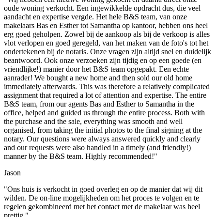
oude woning verkocht. Een ingewikkelde opdracht dus, die veel
aandacht en expertise vergde. Het hele B&S team, van onze
makelaars Bas en Esther tot Samantha op kantoor, hebben ons heel
erg goed geholpen. Zowel bij de aankoop als bij de verkoop is alles
vlot verlopen en goed geregeld, van het maken van de foto's tot het
ondertekenen bij de notaris. Onze vragen zijn altijd snel en duidelijk
beantwoord. Ook onze verzoeken zijn tijdig en op een goede (en
vriendlijke!) manier door het B&S team opgepakt. Een echte
aanrader! We bought a new home and then sold our old home
immediately afterwards. This was therefore a relatively complicated
assignment that required a lot of attention and expertise. The entire
B&S team, from our agents Bas and Esther to Samantha in the
office, helped and guided us through the entire process. Both with
the purchase and the sale, everything was smooth and well
organised, from taking the initial photos to the final signing at the
notary. Our questions were always answered quickly and clearly
and our requests were also handled in a timely (and friendly!)
manner by the B&S team. Highly recommended!"
Jason
"Ons huis is verkocht in goed overleg en op de manier dat wij dit
wilden. De on-line mogelijkheden om het proces te volgen en te
regelen gekombineerd met het contact met de makelaar was heel
prettig."