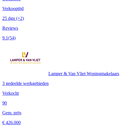
Verkooptijd
25 dgn
(+2)
Reviews
9.1
(54)
Lamper & Van Vliet Woningmakelaars
3 gedeelde werkgebieden
Verkocht
90
Gem. prijs
€ 426.000