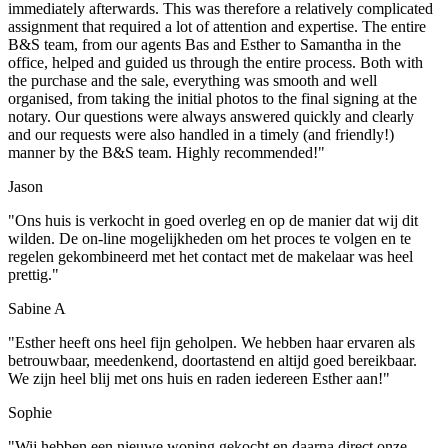
immediately afterwards. This was therefore a relatively complicated
assignment that required a lot of attention and expertise. The entire
B&S team, from our agents Bas and Esther to Samantha in the
office, helped and guided us through the entire process. Both with
the purchase and the sale, everything was smooth and well
organised, from taking the initial photos to the final signing at the
notary. Our questions were always answered quickly and clearly
and our requests were also handled in a timely (and friendly!)
manner by the B&S team. Highly recommended!"
Jason
"Ons huis is verkocht in goed overleg en op de manier dat wij dit
wilden. De on-line mogelijkheden om het proces te volgen en te
regelen gekombineerd met het contact met de makelaar was heel
prettig."
Sabine A
"Esther heeft ons heel fijn geholpen. We hebben haar ervaren als
betrouwbaar, meedenkend, doortastend en altijd goed bereikbaar.
We zijn heel blij met ons huis en raden iedereen Esther aan!"
Sophie
"Wij hebben een nieuwe woning gekocht en daarna direct onze