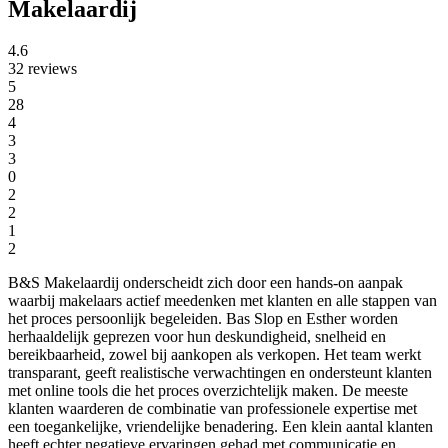
Makelaardij
4.6
32 reviews
5
28
4
3
3
0
2
2
1
2
B&S Makelaardij onderscheidt zich door een hands-on aanpak
waarbij makelaars actief meedenken met klanten en alle stappen van
het proces persoonlijk begeleiden. Bas Slop en Esther worden
herhaaldelijk geprezen voor hun deskundigheid, snelheid en
bereikbaarheid, zowel bij aankopen als verkopen. Het team werkt
transparant, geeft realistische verwachtingen en ondersteunt klanten
met online tools die het proces overzichtelijk maken. De meeste
klanten waarderen de combinatie van professionele expertise met
een toegankelijke, vriendelijke benadering. Een klein aantal klanten
heeft echter negatieve ervaringen gehad met communicatie en