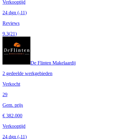
Verkooptijd
24 dgn
(-11)
Reviews
9.3
(21)
De Flinten Makelaardij
2 gedeelde werkgebieden
Verkocht
29
Gem. prijs
€ 382.000
Verkooptijd
24 dgn
(-11)