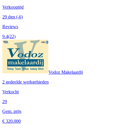
Verkooptijd
29 dgn
(-6)
Reviews
9.4
(22)
Vodoz Makelaardij
2 gedeelde werkgebieden
Verkocht
29
Gem. prijs
€ 320.000