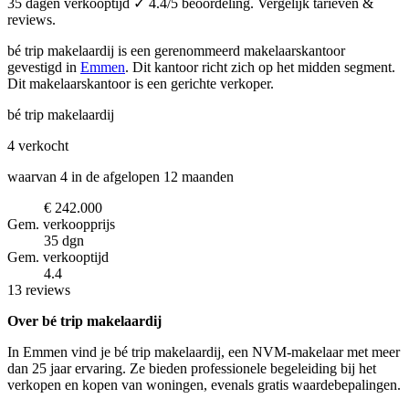
35 dagen verkooptijd ✓ 4.4/5 beoordeling. Vergelijk tarieven &
reviews.
bé trip makelaardij is een gerenommeerd makelaarskantoor
gevestigd in
Emmen
.
Dit kantoor richt zich op het midden segment.
Dit makelaarskantoor is een gerichte verkoper.
bé trip makelaardij
4
verkocht
waarvan 4 in de afgelopen 12 maanden
€ 242.000
Gem. verkoopprijs
35 dgn
Gem. verkooptijd
4.4
13 reviews
Over bé trip makelaardij
In Emmen vind je bé trip makelaardij, een NVM-makelaar met meer
dan 25 jaar ervaring. Ze bieden professionele begeleiding bij het
verkopen en kopen van woningen, evenals gratis waardebepalingen.