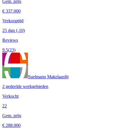
Gem. prijs
€ 337.000
Verkooptijd
25 dgn
(-10)
Reviews
9.5
(23)
Suelmann Makelaardij
2 gedeelde werkgebieden
Verkocht
22
Gem. prijs
€ 288.000