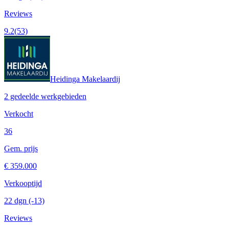
Reviews
9.2
(53)
Heidinga Makelaardij
2 gedeelde werkgebieden
Verkocht
36
Gem. prijs
€ 359.000
Verkooptijd
22 dgn
(-13)
Reviews