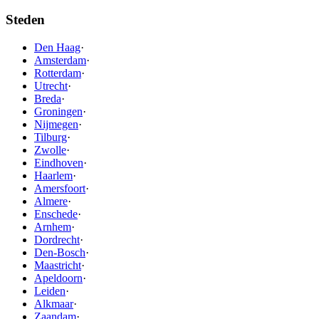
Steden
Den Haag
·
Amsterdam
·
Rotterdam
·
Utrecht
·
Breda
·
Groningen
·
Nijmegen
·
Tilburg
·
Zwolle
·
Eindhoven
·
Haarlem
·
Amersfoort
·
Almere
·
Enschede
·
Arnhem
·
Dordrecht
·
Den-Bosch
·
Maastricht
·
Apeldoorn
·
Leiden
·
Alkmaar
·
Zaandam
·