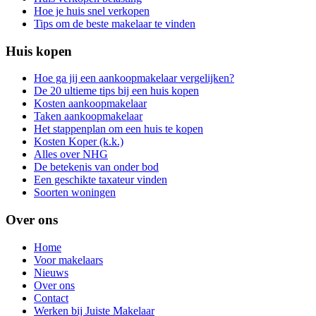
Hoe je huis snel verkopen
Tips om de beste makelaar te vinden
Huis kopen
Hoe ga jij een aankoopmakelaar vergelijken?
De 20 ultieme tips bij een huis kopen
Kosten aankoopmakelaar
Taken aankoopmakelaar
Het stappenplan om een huis te kopen
Kosten Koper (k.k.)
Alles over NHG
De betekenis van onder bod
Een geschikte taxateur vinden
Soorten woningen
Over ons
Home
Voor makelaars
Nieuws
Over ons
Contact
Werken bij Juiste Makelaar