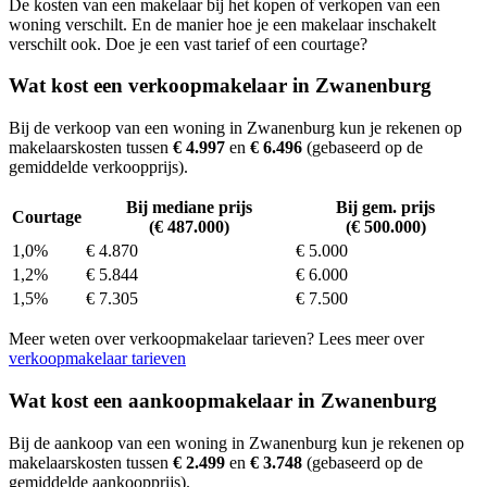
De kosten van een makelaar bij het kopen of verkopen van een
woning verschilt. En de manier hoe je een makelaar inschakelt
verschilt ook. Doe je een vast tarief of een courtage?
Wat kost een verkoopmakelaar in Zwanenburg
Bij de verkoop van een woning in Zwanenburg kun je rekenen op
makelaarskosten tussen
€ 4.997
en
€ 6.496
(gebaseerd op de
gemiddelde verkoopprijs).
Bij mediane prijs
Bij gem. prijs
Courtage
(€ 487.000)
(€ 500.000)
1,0%
€ 4.870
€ 5.000
1,2%
€ 5.844
€ 6.000
1,5%
€ 7.305
€ 7.500
Meer weten over verkoopmakelaar tarieven? Lees meer over
verkoopmakelaar tarieven
Wat kost een aankoopmakelaar in Zwanenburg
Bij de aankoop van een woning in Zwanenburg kun je rekenen op
makelaarskosten tussen
€ 2.499
en
€ 3.748
(gebaseerd op de
gemiddelde aankoopprijs).