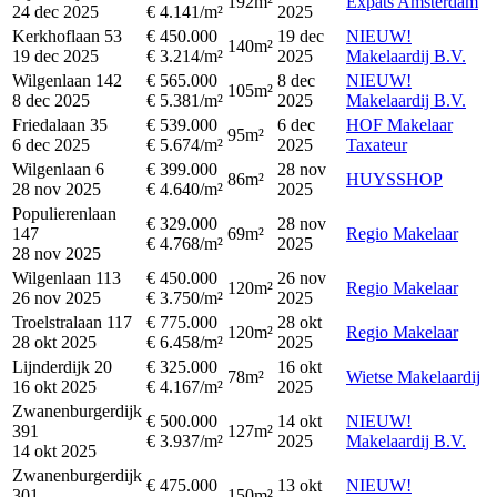
192m²
Expats Amsterdam
24 dec 2025
€ 4.141/m²
2025
Kerkhoflaan 53
€ 450.000
19 dec
NIEUW!
140m²
19 dec 2025
€ 3.214/m²
2025
Makelaardij B.V.
Wilgenlaan 142
€ 565.000
8 dec
NIEUW!
105m²
8 dec 2025
€ 5.381/m²
2025
Makelaardij B.V.
Friedalaan 35
€ 539.000
6 dec
HOF Makelaar
95m²
6 dec 2025
€ 5.674/m²
2025
Taxateur
Wilgenlaan 6
€ 399.000
28 nov
86m²
HUYSSHOP
28 nov 2025
€ 4.640/m²
2025
Populierenlaan
€ 329.000
28 nov
147
69m²
Regio Makelaar
€ 4.768/m²
2025
28 nov 2025
Wilgenlaan 113
€ 450.000
26 nov
120m²
Regio Makelaar
26 nov 2025
€ 3.750/m²
2025
Troelstralaan 117
€ 775.000
28 okt
120m²
Regio Makelaar
28 okt 2025
€ 6.458/m²
2025
Lijnderdijk 20
€ 325.000
16 okt
78m²
Wietse Makelaardij
16 okt 2025
€ 4.167/m²
2025
Zwanenburgerdijk
€ 500.000
14 okt
NIEUW!
391
127m²
€ 3.937/m²
2025
Makelaardij B.V.
14 okt 2025
Zwanenburgerdijk
€ 475.000
13 okt
NIEUW!
301
150m²