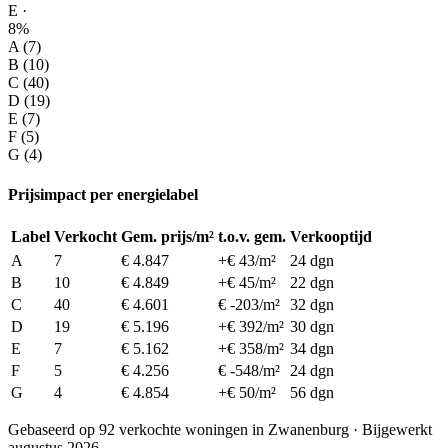
E ·
8%
A (7)
B (10)
C (40)
D (19)
E (7)
F (5)
G (4)
Prijsimpact per energielabel
Label
Verkocht
Gem. prijs/m²
t.o.v. gem.
Verkooptijd
A
7
€ 4.847
+€ 43/m²
24 dgn
B
10
€ 4.849
+€ 45/m²
22 dgn
C
40
€ 4.601
€ -203/m²
32 dgn
D
19
€ 5.196
+€ 392/m²
30 dgn
E
7
€ 5.162
+€ 358/m²
34 dgn
F
5
€ 4.256
€ -548/m²
24 dgn
G
4
€ 4.854
+€ 50/m²
56 dgn
Gebaseerd op 92 verkochte woningen in Zwanenburg · Bijgewerkt
augustus 2026