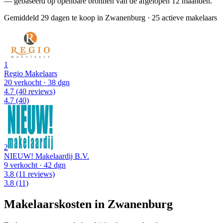
— gebaseerd op openbare bronnen van de afgelopen 12 maanden.
Gemiddeld 29 dagen te koop in Zwanenburg
·
25 actieve makelaars
1
Regio Makelaars
20 verkocht
· 38 dgn
4.7
(40 reviews)
4.7
(40)
2
NIEUW! Makelaardij B.V.
9 verkocht
· 42 dgn
3.8
(11 reviews)
3.8
(11)
Makelaarskosten in Zwanenburg