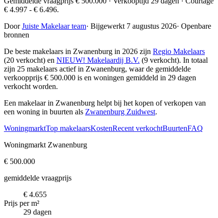
Gemiddelde vraagprijs € 500.000 · Verkooptijd 29 dagen · Courtage
€ 4.997 - € 6.496.
Door
Juiste Makelaar team
·
Bijgewerkt 7 augustus 2026
·
Openbare
bronnen
De beste makelaars in Zwanenburg in 2026 zijn
Regio Makelaars
(20 verkocht) en
NIEUW! Makelaardij B.V.
(9 verkocht)
. In totaal
zijn 25 makelaars actief in Zwanenburg, waar de gemiddelde
verkoopprijs € 500.000 is en woningen gemiddeld in 29 dagen
verkocht worden.
Een makelaar in Zwanenburg helpt bij het kopen of verkopen van
een woning in buurten als
Zwanenburg Zuidwest
.
Woningmarkt
Top makelaars
Kosten
Recent verkocht
Buurten
FAQ
Woningmarkt Zwanenburg
€ 500.000
gemiddelde vraagprijs
€ 4.655
Prijs per m²
29 dagen