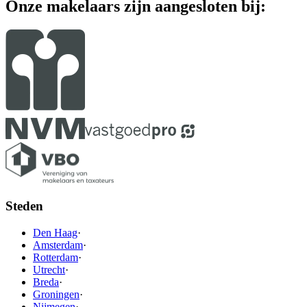
Onze makelaars zijn aangesloten bij:
Steden
Den Haag
·
Amsterdam
·
Rotterdam
·
Utrecht
·
Breda
·
Groningen
·
Nijmegen
·