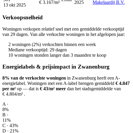
€ 3.167/m²
2025
Makelaardij B.V.
13 okt 2025
Verkoopsnelheid
Woningen verkopen relatief snel met een gemiddelde verkooptijd
van 29 dagen. Van alle verkochte woningen in het afgelopen jaar:
2 woningen (2%) verkochten binnen een week
Mediane verkooptijd: 29 dagen
10 woningen stonden langer dan 3 maanden te koop
Energielabels & prijsimpact in Zwanenburg
8% van de verkochte woningen
in Zwanenburg heeft een A-
energielabel.
Woningen met een A-label brengen gemiddeld
€ 4.847
per m²
op
— dat is
€ 43/m² meer
dan het stadsgemiddelde van
€ 4.804/m²
.
A ·
8%
B ·
11%
C · 43%
D · 21%