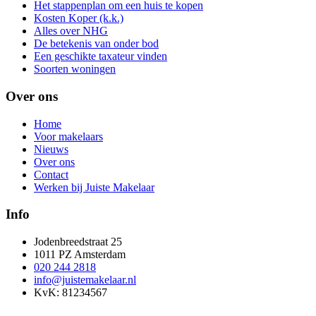
Het stappenplan om een huis te kopen
Kosten Koper (k.k.)
Alles over NHG
De betekenis van onder bod
Een geschikte taxateur vinden
Soorten woningen
Over ons
Home
Voor makelaars
Nieuws
Over ons
Contact
Werken bij Juiste Makelaar
Info
Jodenbreedstraat 25
1011 PZ Amsterdam
020 244 2818
info@juistemakelaar.nl
KvK: 81234567