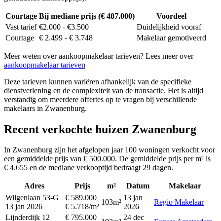
Courtage
Bij mediane prijs (€ 487.000)
Voordeel
Vast tarief
€2.000 - €3.500
Duidelijkheid vooraf
Courtage
€ 2.499 - € 3.748
Makelaar gemotiveerd
Meer weten over aankoopmakelaar tarieven? Lees meer over
aankoopmakelaar tarieven
Deze tarieven kunnen variëren afhankelijk van de specifieke
dienstverlening en de complexiteit van de transactie. Het is altijd
verstandig om meerdere offertes op te vragen bij verschillende
makelaars in Zwanenburg.
Recent verkochte huizen Zwanenburg
In Zwanenburg zijn het afgelopen jaar 100 woningen verkocht voor
een gemiddelde prijs van € 500.000. De gemiddelde prijs per m² is
€ 4.655 en de mediane verkooptijd bedraagt 29 dagen.
Adres
Prijs
m²
Datum
Makelaar
Wilgenlaan 53-G
€ 589.000
13 jan
103m²
Regio Makelaar
13 jan 2026
€ 5.718/m²
2026
Lijnderdijk 12
€ 795.000
24 dec