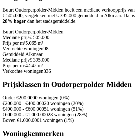
Buurt Oudorperpolder-Midden heeft een mediane verkoopprijs van
€ 505.000, vergeleken met € 395.000 gemiddeld in Alkmaar.
Dat is
28% hoger
dan het stadsgemiddelde.
Buurt Oudorperpolder-Midden
Mediane prijs
€ 505.000
Prijs per m²
5.065 m²
Verkochte woningen
98
Gemiddeld Alkmaar
Mediane prijs
€ 395.000
Prijs per m²
4.542 m²
Verkochte woningen
836
Prijsklassen in Oudorperpolder-Midden
Onder €200.000
0 woningen (0%)
€200.000 - €400.000
20 woningen (20%)
€400.000 - €600.000
51 woningen (51%)
€600.000 - €1.000.000
28 woningen (28%)
Boven €1.000.000
1 woningen (1%)
Woningkenmerken