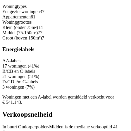
Woningtypes
Eengezinswoningen
37
Appartementen
61
Woninggroottes
Klein (onder 75m²)
14
Middel (75-150m²)
77
Groot (boven 150m²)
7
Energielabels
A
A-labels
17 woningen (41%)
B/C
B en C-labels
21 woningen (51%)
D-G
D t/m G-labels
3 woningen (7%)
Woningen met een A-label worden gemiddeld verkocht voor
€ 541.143.
Verkoopsnelheid
In buurt Oudorperpolder-Midden is de mediane verkooptijd 41