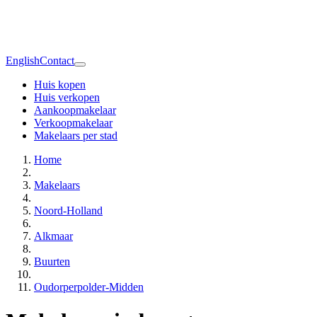
English
Contact
Huis kopen
Huis verkopen
Aankoopmakelaar
Verkoopmakelaar
Makelaars per stad
Home
Makelaars
Noord-Holland
Alkmaar
Buurten
Oudorperpolder-Midden