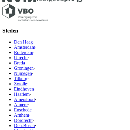
Steden
Den Haag
·
Amsterdam
·
Rotterdam
·
Utrecht
·
Breda
·
Groningen
·
Nijmegen
·
Tilburg
·
Zwolle
·
Eindhoven
·
Haarlem
·
Amersfoort
·
Almere
·
Enschede
·
Arnhem
·
Dordrecht
·
Den-Bosch
·