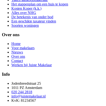
Het stappenplan om een huis te kopen
Kosten Koper (k.k.)
Alles over NHG
De betekenis van onder bod
Een geschikte taxateur vinden
Soorten woningen
Over ons
Home
Voor makelaars
Nieuws
Over ons
Contact
Werken bij Juiste Makelaar
Info
Jodenbreedstraat 25
1011 PZ Amsterdam
020 244 2818
info@juistemakelaar.nl
KvK: 81234567