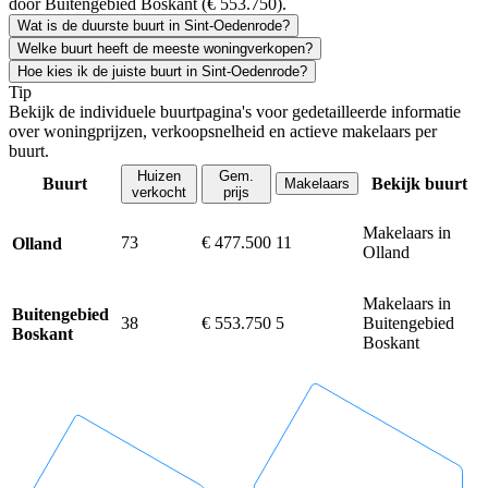
door Buitengebied Boskant (€ 553.750).
Wat is de duurste buurt in Sint-Oedenrode?
Welke buurt heeft de meeste woningverkopen?
Hoe kies ik de juiste buurt in Sint-Oedenrode?
Tip
Bekijk de individuele buurtpagina's voor gedetailleerde informatie
over woningprijzen, verkoopsnelheid en actieve makelaars per
buurt.
Huizen
Gem.
Buurt
Bekijk buurt
Makelaars
verkocht
prijs
Makelaars in
73
€ 477.500
11
Olland
Olland
Makelaars in
Buitengebied
38
€ 553.750
5
Buitengebied
Boskant
Boskant