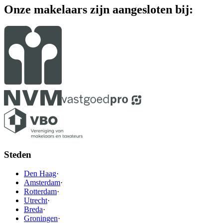
Onze makelaars zijn aangesloten bij:
Steden
Den Haag
·
Amsterdam
·
Rotterdam
·
Utrecht
·
Breda
·
Groningen
·