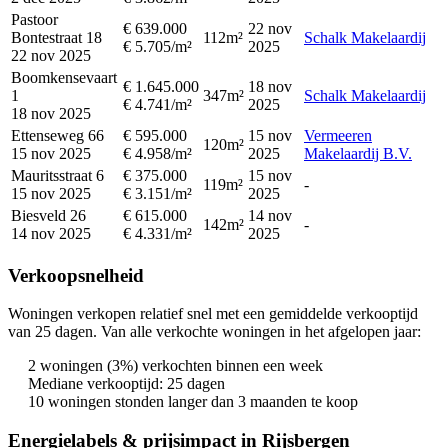
Pastoor
€ 639.000
22 nov
Bontestraat 18
112m²
Schalk Makelaardij
€ 5.705/m²
2025
22 nov 2025
Boomkensevaart
€ 1.645.000
18 nov
1
347m²
Schalk Makelaardij
€ 4.741/m²
2025
18 nov 2025
Ettenseweg 66
€ 595.000
15 nov
Vermeeren
120m²
15 nov 2025
€ 4.958/m²
2025
Makelaardij B.V.
Mauritsstraat 6
€ 375.000
15 nov
119m²
-
15 nov 2025
€ 3.151/m²
2025
Biesveld 26
€ 615.000
14 nov
142m²
-
14 nov 2025
€ 4.331/m²
2025
Verkoopsnelheid
Woningen verkopen relatief snel met een gemiddelde verkooptijd
van 25 dagen. Van alle verkochte woningen in het afgelopen jaar:
2 woningen (3%) verkochten binnen een week
Mediane verkooptijd: 25 dagen
10 woningen stonden langer dan 3 maanden te koop
Energielabels & prijsimpact in Rijsbergen