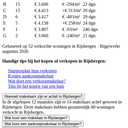
B
15
€ 3.606
€ -294/m²
22 dgn
C
15
€ 4.413
+€ 513/m²
29 dgn
D
6
€ 3.417
€ -483/m²
29 dgn
E
5
€ 4.158
+€ 258/m²
24 dgn
F
1
€ 3.807
€ -93/m²
246 dgn
G
2
€ 3.660
€ -240/m²
21 dgn
Gebaseerd op 52 verkochte woningen in Rijsbergen · Bijgewerkt
augustus 2026
Handige tips bij het kopen of verkopen in Rijsbergen:
Stappenplan huis verkopen
Kosten aankoopmakelaar
Wat doet een verkoopmakelaar?
Tips bij het kopen van een huis
Hoeveel makelaars zijn er actief in Rijsbergen?
In de afgelopen 12 maanden zijn er 14 makelaars actief geweest in
Rijsbergen. Deze makelaars hebben gezamenlijk 60 woningen
verkocht in Rijsbergen.
Wat kost een makelaar in Rijsbergen?
Wat kost een aankoopmakelaar in Rijsbergen?