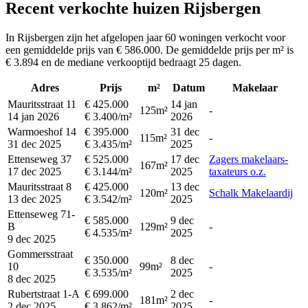
Recent verkochte huizen Rijsbergen
In Rijsbergen zijn het afgelopen jaar 60 woningen verkocht voor
een gemiddelde prijs van € 586.000. De gemiddelde prijs per m² is
€ 3.894 en de mediane verkooptijd bedraagt 25 dagen.
Adres
Prijs
m²
Datum
Makelaar
Mauritsstraat 11
€ 425.000
14 jan
125m²
-
14 jan 2026
€ 3.400/m²
2026
Warmoeshof 14
€ 395.000
31 dec
115m²
-
31 dec 2025
€ 3.435/m²
2025
Ettenseweg 37
€ 525.000
17 dec
Zagers makelaars-
167m²
17 dec 2025
€ 3.144/m²
2025
taxateurs o.z.
Mauritsstraat 8
€ 425.000
13 dec
120m²
Schalk Makelaardij
13 dec 2025
€ 3.542/m²
2025
Ettenseweg 71-
€ 585.000
9 dec
B
129m²
-
€ 4.535/m²
2025
9 dec 2025
Gommersstraat
€ 350.000
8 dec
10
99m²
-
€ 3.535/m²
2025
8 dec 2025
Rubertstraat 1-A
€ 699.000
2 dec
181m²
-
2 dec 2025
€ 3.862/m²
2025