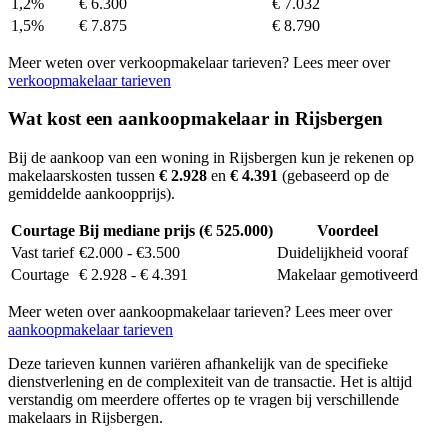
1,2%
€ 6.300
€ 7.032
1,5%
€ 7.875
€ 8.790
Meer weten over verkoopmakelaar tarieven? Lees meer over
verkoopmakelaar tarieven
Wat kost een aankoopmakelaar in Rijsbergen
Bij de aankoop van een woning in Rijsbergen kun je rekenen op
makelaarskosten tussen
€ 2.928
en
€ 4.391
(gebaseerd op de
gemiddelde aankoopprijs).
Courtage
Bij mediane prijs (€ 525.000)
Voordeel
Vast tarief
€2.000 - €3.500
Duidelijkheid vooraf
Courtage
€ 2.928 - € 4.391
Makelaar gemotiveerd
Meer weten over aankoopmakelaar tarieven? Lees meer over
aankoopmakelaar tarieven
Deze tarieven kunnen variëren afhankelijk van de specifieke
dienstverlening en de complexiteit van de transactie. Het is altijd
verstandig om meerdere offertes op te vragen bij verschillende
makelaars in Rijsbergen.