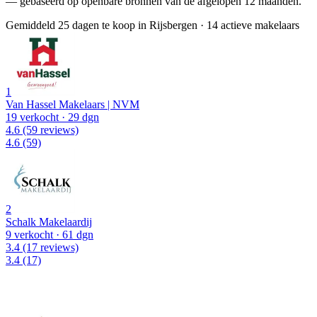
— gebaseerd op openbare bronnen van de afgelopen 12 maanden.
Gemiddeld 25 dagen te koop in Rijsbergen
·
14 actieve makelaars
1
Van Hassel Makelaars | NVM
19 verkocht
· 29 dgn
4.6
(59 reviews)
4.6
(59)
2
Schalk Makelaardij
9 verkocht
· 61 dgn
3.4
(17 reviews)
3.4
(17)