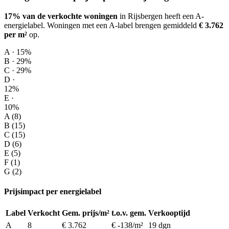
17% van de verkochte woningen
in Rijsbergen heeft een A-
energielabel.
Woningen met een A-label brengen gemiddeld
€ 3.762
per m²
op
.
A · 15%
B · 29%
C · 29%
D ·
12%
E ·
10%
A (8)
B (15)
C (15)
D (6)
E (5)
F (1)
G (2)
Prijsimpact per energielabel
Label
Verkocht
Gem. prijs/m²
t.o.v. gem.
Verkooptijd
A
8
€ 3.762
€ -138/m²
19 dgn