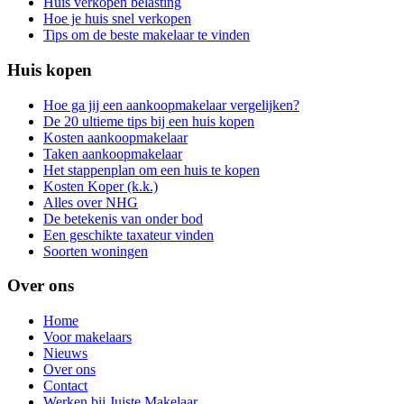
Huis verkopen belasting
Hoe je huis snel verkopen
Tips om de beste makelaar te vinden
Huis kopen
Hoe ga jij een aankoopmakelaar vergelijken?
De 20 ultieme tips bij een huis kopen
Kosten aankoopmakelaar
Taken aankoopmakelaar
Het stappenplan om een huis te kopen
Kosten Koper (k.k.)
Alles over NHG
De betekenis van onder bod
Een geschikte taxateur vinden
Soorten woningen
Over ons
Home
Voor makelaars
Nieuws
Over ons
Contact
Werken bij Juiste Makelaar