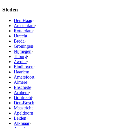
Steden
Den Haag
·
Amsterdam
·
Rotterdam
·
Utrecht
·
Breda
·
Groningen
·
Nijmegen
·
Tilburg
·
Zwolle
·
Eindhoven
·
Haarlem
·
Amersfoort
·
Almere
·
Enschede
·
Arnhem
·
Dordrecht
·
Den-Bosch
·
Maastricht
·
Apeldoorn
·
Leiden
·
Alkmaar
·