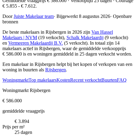
Gemiddelde vraagprijs € 586.000 · Verkooptijd 25 dagen · Courtage
€ 5.855 - € 7.612.
Door
Juiste Makelaar team
·
Bijgewerkt 8 augustus 2026
·
Openbare
bronnen
De beste makelaars in Rijsbergen in 2026 zijn
Van Hassel
Makelaars | NVM
(19 verkocht),
Schalk Makelaardij
(9 verkocht)
en
Vermeeren Makelaardij B.V.
(5 verkocht)
. In totaal zijn 14
makelaars actief in Rijsbergen, waar de gemiddelde verkoopprijs
€ 586.000 is en woningen gemiddeld in 25 dagen verkocht worden.
Een makelaar in Rijsbergen helpt bij het kopen of verkopen van een
woning in buurten als
Rijsbergen
.
Woningmarkt
Top makelaars
Kosten
Recent verkocht
Buurten
FAQ
Woningmarkt Rijsbergen
€ 586.000
gemiddelde vraagprijs
€ 3.894
Prijs per m²
25 dagen