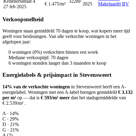
Kellenersstraat 4
322m²
€ 1.475/m²
2025
Makelaardij BV
27 feb 2025
Verkoopsnelheid
Woningen staan gemiddeld 70 dagen te koop, wat kopers meer tijd
geeft voor beslissingen. Van alle verkochte woningen in het
afgelopen jaar:
0 woningen (0%) verkochten binnen een week
Mediane verkooptijd: 70 dagen
6 woningen stonden langer dan 3 maanden te koop
Energielabels & prijsimpact in Stevensweert
14% van de verkochte woningen
in Stevensweert heeft een A-
energielabel.
Woningen met een A-label brengen gemiddeld
€ 3.132
per m²
op
— dat is
€ 593/m² meer
dan het stadsgemiddelde van
€ 2.539/m²
.
A · 14%
C · 29%
D · 21%
G · 21%
A (2)