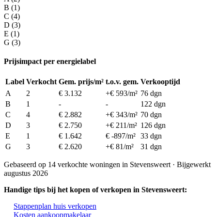
B (1)
C (4)
D (3)
E (1)
G (3)
Prijsimpact per energielabel
Label
Verkocht
Gem. prijs/m²
t.o.v. gem.
Verkooptijd
A
2
€ 3.132
+€ 593/m²
76 dgn
B
1
-
-
122 dgn
C
4
€ 2.882
+€ 343/m²
70 dgn
D
3
€ 2.750
+€ 211/m²
126 dgn
E
1
€ 1.642
€ -897/m²
33 dgn
G
3
€ 2.620
+€ 81/m²
31 dgn
Gebaseerd op 14 verkochte woningen in Stevensweert · Bijgewerkt
augustus 2026
Handige tips bij het kopen of verkopen in Stevensweert:
Stappenplan huis verkopen
Kosten aankoopmakelaar