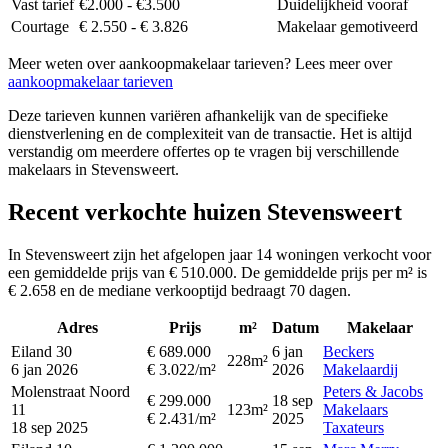
Vast tarief
€2.000 - €3.500
Duidelijkheid vooraf
Courtage
€ 2.550 - € 3.826
Makelaar gemotiveerd
Meer weten over aankoopmakelaar tarieven? Lees meer over
aankoopmakelaar tarieven
Deze tarieven kunnen variëren afhankelijk van de specifieke
dienstverlening en de complexiteit van de transactie. Het is altijd
verstandig om meerdere offertes op te vragen bij verschillende
makelaars in Stevensweert.
Recent verkochte huizen Stevensweert
In Stevensweert zijn het afgelopen jaar 14 woningen verkocht voor
een gemiddelde prijs van € 510.000. De gemiddelde prijs per m² is
€ 2.658 en de mediane verkooptijd bedraagt 70 dagen.
Adres
Prijs
m²
Datum
Makelaar
Eiland 30
€ 689.000
6 jan
Beckers
228m²
6 jan 2026
€ 3.022/m²
2026
Makelaardij
Molenstraat Noord
Peters & Jacobs
€ 299.000
18 sep
11
123m²
Makelaars
€ 2.431/m²
2025
18 sep 2025
Taxateurs