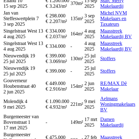
Eiland 10
€ 1.200.000
15 sep
Marc Merry
370m²
15 sep 2025
€ 3.243/m²
2025
Makelaardij
Jan van
Michel NVM
€ 298.000
3 sep
Steffeswertplein 7
135m²
Makelaars en
€ 2.207/m²
2025
3 sep 2025
Taxateurs
Singelstraat West 13
€ 334.000
4 aug
Maasstreek
164m²
4 aug 2025
€ 2.037/m²
2025
Makelaardij BV
Singelstraat West 13
4 aug
Maasstreek
€ 334.000
-
4 aug 2025
2025
Makelaardij BV
Nieuwendijk 19
€ 399.000
25 jul
130m²
Stoffers
25 jul 2025
€ 3.069/m²
2025
Nieuwendijk 19
25 jul
€ 399.000
-
Stoffers
25 jul 2025
2025
Gouverneur
€ 449.000
2 jun
RE/MAX Dè
Houbenstraat 40
154m²
€ 2.916/m²
2025
Makelaar
2 jun 2025
Aelmans
Molendijk 4
€ 1.090.000
9 mei
221m²
Woningmakelaars
9 mei 2025
€ 4.932/m²
2025
BV
Burgemeester van
17 mrt
Damen
Bovenstraat 1
-
149m²
2025
Makelaardij
17 mrt 2025
Burgemeester
€ 475.000
27 feb
Maasstreek