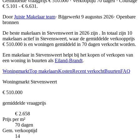
Gemiddelde vraagprijs € 510.000 · Verkooptijd 70 dagen · Courtage
€ 5.101 - € 6.631.
Door
Juiste Makelaar team
·
Bijgewerkt 9 augustus 2026
·
Openbare
bronnen
De beste makelaars in Stevensweert in 2026 zijn
. In totaal zijn 10
makelaars actief in Stevensweert, waar de gemiddelde verkoopprijs
€ 510.000 is en woningen gemiddeld in 70 dagen verkocht worden.
Een makelaar in Stevensweert helpt bij het kopen of verkopen van
een woning in buurten als
Eiland-Brandt
.
Woningmarkt
Top makelaars
Kosten
Recent verkocht
Buurten
FAQ
Woningmarkt Stevensweert
€ 510.000
gemiddelde vraagprijs
€ 2.658
Prijs per m²
70 dagen
Gem. verkooptijd
14