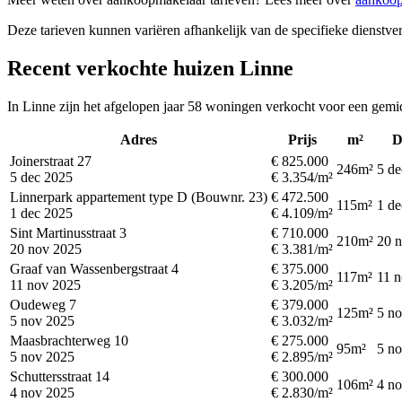
Deze tarieven kunnen variëren afhankelijk van de specifieke dienstverl
Recent verkochte huizen Linne
In Linne zijn het afgelopen jaar 58 woningen verkocht voor een gemi
Adres
Prijs
m²
D
Joinerstraat 27
€ 825.000
246m²
5 de
5 dec 2025
€ 3.354/m²
Linnerpark appartement type D (Bouwnr. 23)
€ 472.500
115m²
1 de
1 dec 2025
€ 4.109/m²
Sint Martinusstraat 3
€ 710.000
210m²
20 
20 nov 2025
€ 3.381/m²
Graaf van Wassenbergstraat 4
€ 375.000
117m²
11 
11 nov 2025
€ 3.205/m²
Oudeweg 7
€ 379.000
125m²
5 n
5 nov 2025
€ 3.032/m²
Maasbrachterweg 10
€ 275.000
95m²
5 n
5 nov 2025
€ 2.895/m²
Schuttersstraat 14
€ 300.000
106m²
4 n
4 nov 2025
€ 2.830/m²