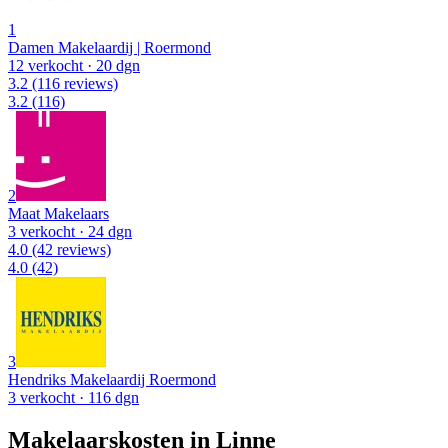
1
Damen Makelaardij | Roermond
12 verkocht
· 20 dgn
3.2
(116 reviews)
3.2
(116)
2
Maat Makelaars
3 verkocht
· 24 dgn
4.0
(42 reviews)
4.0
(42)
3
Hendriks Makelaardij Roermond
3 verkocht
· 116 dgn
Makelaarskosten in Linne