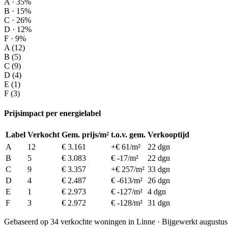
A · 35%
B · 15%
C · 26%
D · 12%
F · 9%
A (12)
B (5)
C (9)
D (4)
E (1)
F (3)
Prijsimpact per energielabel
Label
Verkocht
Gem. prijs/m²
t.o.v. gem.
Verkooptijd
A
12
€ 3.161
+€ 61/m²
22 dgn
B
5
€ 3.083
€ -17/m²
22 dgn
C
9
€ 3.357
+€ 257/m²
33 dgn
D
4
€ 2.487
€ -613/m²
26 dgn
E
1
€ 2.973
€ -127/m²
4 dgn
F
3
€ 2.972
€ -128/m²
31 dgn
Gebaseerd op 34 verkochte woningen in Linne · Bijgewerkt augustu