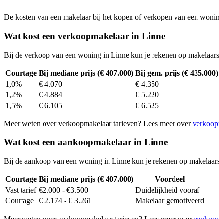
De kosten van een makelaar bij het kopen of verkopen van een woning v
Wat kost een verkoopmakelaar in Linne
Bij de verkoop van een woning in Linne kun je rekenen op makelaar
Courtage
Bij mediane prijs (€ 407.000)
Bij gem. prijs (€ 435.000)
1,0%
€ 4.070
€ 4.350
1,2%
€ 4.884
€ 5.220
1,5%
€ 6.105
€ 6.525
Meer weten over verkoopmakelaar tarieven? Lees meer over
verkoop
Wat kost een aankoopmakelaar in Linne
Bij de aankoop van een woning in Linne kun je rekenen op makelaar
Courtage
Bij mediane prijs (€ 407.000)
Voordeel
Vast tarief
€2.000 - €3.500
Duidelijkheid vooraf
Courtage
€ 2.174 - € 3.261
Makelaar gemotiveerd
Meer weten over aankoopmakelaar tarieven? Lees meer over
aankoop