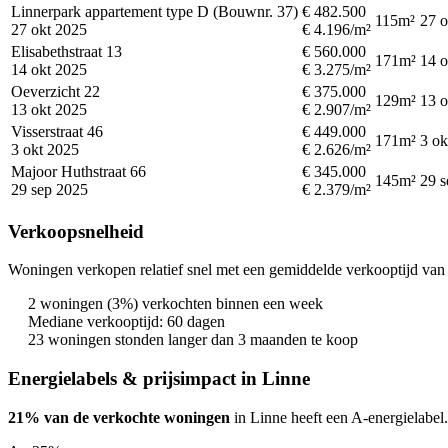
Linnerpark appartement type D (Bouwnr. 37)
€ 482.500
115m²
27 o
27 okt 2025
€ 4.196/m²
Elisabethstraat 13
€ 560.000
171m²
14 o
14 okt 2025
€ 3.275/m²
Oeverzicht 22
€ 375.000
129m²
13 o
13 okt 2025
€ 2.907/m²
Visserstraat 46
€ 449.000
171m²
3 ok
3 okt 2025
€ 2.626/m²
Majoor Huthstraat 66
€ 345.000
145m²
29 s
29 sep 2025
€ 2.379/m²
Verkoopsnelheid
Woningen verkopen relatief snel met een gemiddelde verkooptijd van 
2 woningen (3%) verkochten binnen een week
Mediane verkooptijd: 60 dagen
23 woningen stonden langer dan 3 maanden te koop
Energielabels & prijsimpact in Linne
21% van de verkochte woningen
in Linne heeft een A-energielabel.