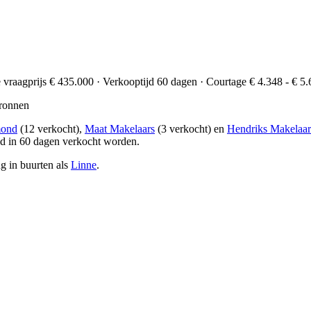
e vraagprijs € 435.000 · Verkooptijd 60 dagen · Courtage € 4.348 - € 5.
ronnen
mond
(12 verkocht),
Maat Makelaars
(3 verkocht) en
Hendriks Makelaa
d in 60 dagen verkocht worden.
g in buurten als
Linne
.