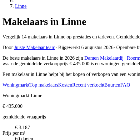
Linne
Makelaars in Linne
Vergelijk 14 makelaars in Linne op prestaties en tarieven. Gemiddeld
Door
Juiste Makelaar team
·
Bijgewerkt 6 augustus 2026
·
Openbare b
De beste makelaars in Linne in 2026 zijn
Damen Makelaardij | Roer
waar de gemiddelde verkoopprijs € 435.000 is en woningen gemiddel
Een makelaar in Linne helpt bij het kopen of verkopen van een wonin
Woningmarkt
Top makelaars
Kosten
Recent verkocht
Buurten
FAQ
Woningmarkt Linne
€ 435.000
gemiddelde vraagprijs
€ 3.187
Prijs per m²
60 dagen