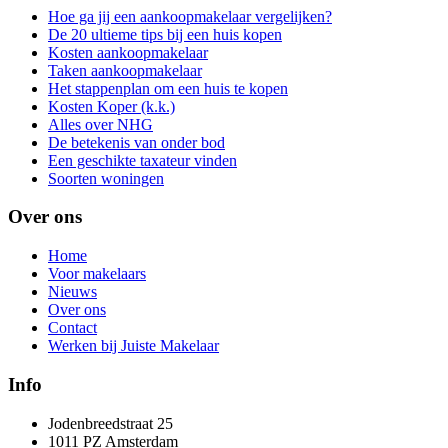
Hoe ga jij een aankoopmakelaar vergelijken?
De 20 ultieme tips bij een huis kopen
Kosten aankoopmakelaar
Taken aankoopmakelaar
Het stappenplan om een huis te kopen
Kosten Koper (k.k.)
Alles over NHG
De betekenis van onder bod
Een geschikte taxateur vinden
Soorten woningen
Over ons
Home
Voor makelaars
Nieuws
Over ons
Contact
Werken bij Juiste Makelaar
Info
Jodenbreedstraat 25
1011 PZ Amsterdam