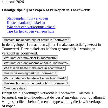
augustus 2026
Handige tips bij het kopen of verkopen in Toornwerd:
Stappenplan huis verkopen
Kosten aankoopmakelaar
Wat doet een verkoopmakelaar?
Tips bij het kopen van een huis
Hoeveel makelaars zijn er actief in Toornwerd?
In de afgelopen 12 maanden zijn er 1 makelaars actief geweest in
Toornwerd. Deze makelaars hebben gezamenlijk 1 woningen
verkocht in Toornwerd.
Wat kost een makelaar in Toornwerd?
Wat kost een aankoopmakelaar in Toornwerd?
Wie zijn de beste makelaars in Toornwerd?
Hoe is de woningmarkt in Toornwerd?
Wat zijn de populairste wijken in Toornwerd?
Hoeveel huizen zijn er verkocht in Toornwerd?
Over deze data
Er zijn weinig woningen verkocht in Toornwerd. Daarom is
belangrijk om te onthouden dat de 'beste' makelaar voor jou afhangt
van je specifieke behoeften en de type woning die je wilt verkopen
of kopen.