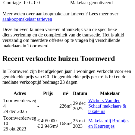
Courtage
€ 0 - € 0
Makelaar gemotiveerd
Meer weten over aankoopmakelaar tarieven? Lees meer over
aankoopmakelaar tarieven
Deze tarieven kunnen variëren afhankelijk van de specifieke
dienstverlening en de complexiteit van de transactie. Het is altijd
verstandig om meerdere offertes op te vragen bij verschillende
makelaars in Toornwerd.
Recent verkochte huizen Toornwerd
In Toornwerd zijn het afgelopen jaar 1 woningen verkocht voor een
gemiddelde prijs van € 0. De gemiddelde prijs per m² is € 0 en de
mediane verkooptijd bedraagt 23 dagen.
Adres
Prijs
m²
Datum
Makelaar
Toornwerderweg
Wichers Van der
29 dec
4
-
226m²
Schaaf makelaars &
2025
29 dec 2025
taxateurs
Toornwerderweg
€ 495.000
25 okt
Makelaardij Bruintjes
10
168m²
€ 2.946/m²
2023
en Keurentjes
25 okt 2023