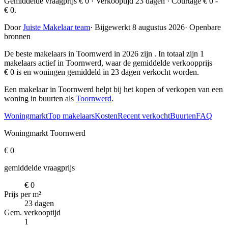
Gemiddelde vraagprijs € 0 · Verkooptijd 23 dagen · Courtage € 0 -
€ 0.
Door
Juiste Makelaar team
·
Bijgewerkt 8 augustus 2026
·
Openbare
bronnen
De beste makelaars in Toornwerd in 2026 zijn
. In totaal zijn 1
makelaars actief in Toornwerd, waar de gemiddelde verkoopprijs
€ 0 is en woningen gemiddeld in 23 dagen verkocht worden.
Een makelaar in Toornwerd helpt bij het kopen of verkopen van een
woning in buurten als
Toornwerd
.
Woningmarkt
Top makelaars
Kosten
Recent verkocht
Buurten
FAQ
Woningmarkt Toornwerd
€ 0
gemiddelde vraagprijs
€ 0
Prijs per m²
23 dagen
Gem. verkooptijd
1