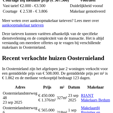
Courtage
Bij mediane prijs (€ 507.500)
Voordeel
Vast tarief
€2.000 - €3.500
Duidelijkheid vooraf
Courtage
€ 2.538 - € 3.806
Makelaar gemotiveerd
Meer weten over aankoopmakelaar tarieven? Lees meer over
aankoopmakelaar tarieven
Deze tarieven kunnen variëren afhankelijk van de specifieke
dienstverlening en de complexiteit van de transactie. Het is altijd
verstandig om meerdere offertes op te vragen bij verschillende
makelaars in Oosternieland.
Recent verkochte huizen Oosternieland
In Oosternieland zijn het afgelopen jaar 2 woningen verkocht voor
een gemiddelde prijs van € 508.000. De gemiddelde prijs per m² is
€ 1.862 en de mediane verkooptijd bedraagt 123 dagen.
Adres
Prijs
m²
Datum
Makelaar
Oosternielandsterweg
€ 450.000
23 sep
RIANT
48
327m²
€ 1.376/m²
2025
Makelaars Bedum
23 sep 2025
Oosternielandsterweg
Makelaardij
€ 565.000
1 sep
6
218m²
Bruintjes en