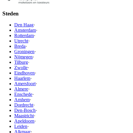
Steden
Den Haag
·
Amsterdam
·
Rotterdam
·
Utrecht
·
Breda
·
Groningen
·
Nijmegen
·
Tilburg
·
Zwolle
·
Eindhoven
·
Haarlem
·
Amersfoort
·
Almere
·
Enschede
·
Arnhem
·
Dordrecht
·
Den-Bosch
·
Maastricht
·
Apeldoorn
·
Leiden
·
Alkmaar
·