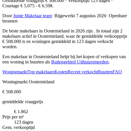
Gemiddelde vraagprijs € 508.000 · Verkooptijd 123 dagen ·
Courtage € 5.075 - € 6.598.
Door
Juiste Makelaar team
·
Bijgewerkt 7 augustus 2026
·
Openbare
bronnen
De beste makelaars in Oosternieland in 2026 zijn
. In totaal zijn 2
makelaars actief in Oosternieland, waar de gemiddelde verkoopprijs
€ 508.000 is en woningen gemiddeld in 123 dagen verkocht
worden.
Een makelaar in Oosternieland helpt bij het kopen of verkopen van
een woning in buurten als
Buitengebied Uithuizermeeden
.
Woningmarkt
Top makelaars
Kosten
Recent verkocht
Buurten
FAQ
Woningmarkt Oosternieland
€ 508.000
gemiddelde vraagprijs
€ 1.862
Prijs per m²
123 dagen
Gem. verkooptijd