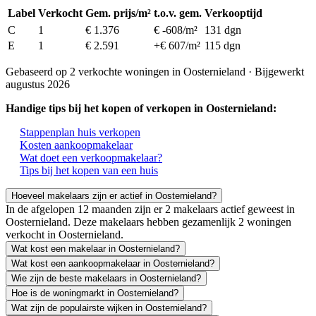
Label
Verkocht
Gem. prijs/m²
t.o.v. gem.
Verkooptijd
C
1
€ 1.376
€ -608/m²
131 dgn
E
1
€ 2.591
+€ 607/m²
115 dgn
Gebaseerd op 2 verkochte woningen in Oosternieland · Bijgewerkt
augustus 2026
Handige tips bij het kopen of verkopen in Oosternieland:
Stappenplan huis verkopen
Kosten aankoopmakelaar
Wat doet een verkoopmakelaar?
Tips bij het kopen van een huis
Hoeveel makelaars zijn er actief in Oosternieland?
In de afgelopen 12 maanden zijn er 2 makelaars actief geweest in
Oosternieland. Deze makelaars hebben gezamenlijk 2 woningen
verkocht in Oosternieland.
Wat kost een makelaar in Oosternieland?
Wat kost een aankoopmakelaar in Oosternieland?
Wie zijn de beste makelaars in Oosternieland?
Hoe is de woningmarkt in Oosternieland?
Wat zijn de populairste wijken in Oosternieland?