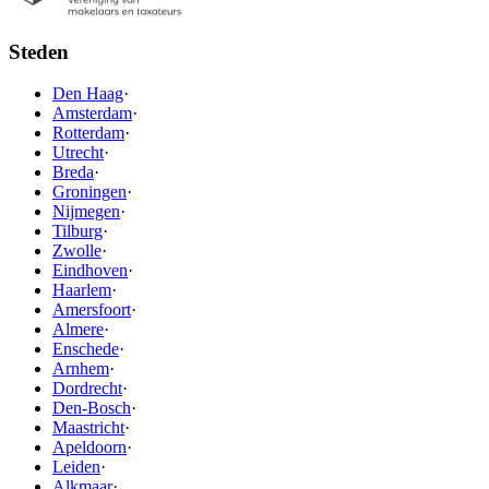
Steden
Den Haag
·
Amsterdam
·
Rotterdam
·
Utrecht
·
Breda
·
Groningen
·
Nijmegen
·
Tilburg
·
Zwolle
·
Eindhoven
·
Haarlem
·
Amersfoort
·
Almere
·
Enschede
·
Arnhem
·
Dordrecht
·
Den-Bosch
·
Maastricht
·
Apeldoorn
·
Leiden
·
Alkmaar
·