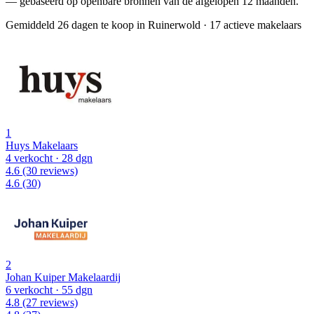
— gebaseerd op openbare bronnen van de afgelopen 12 maanden.
Gemiddeld 26 dagen te koop in Ruinerwold
·
17 actieve makelaars
1
Huys Makelaars
4 verkocht
· 28 dgn
4.6
(30 reviews)
4.6
(30)
2
Johan Kuiper Makelaardij
6 verkocht
· 55 dgn
4.8
(27 reviews)