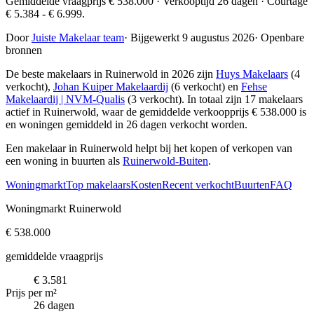
Gemiddelde vraagprijs € 538.000 · Verkooptijd 26 dagen · Courtage
€ 5.384 - € 6.999.
Door
Juiste Makelaar team
·
Bijgewerkt 9 augustus 2026
·
Openbare
bronnen
De beste makelaars in Ruinerwold in 2026 zijn
Huys Makelaars
(4
verkocht),
Johan Kuiper Makelaardij
(6 verkocht) en
Fehse
Makelaardij | NVM-Qualis
(3 verkocht)
. In totaal zijn 17 makelaars
actief in Ruinerwold, waar de gemiddelde verkoopprijs € 538.000 is
en woningen gemiddeld in 26 dagen verkocht worden.
Een makelaar in Ruinerwold helpt bij het kopen of verkopen van
een woning in buurten als
Ruinerwold-Buiten
.
Woningmarkt
Top makelaars
Kosten
Recent verkocht
Buurten
FAQ
Woningmarkt Ruinerwold
€ 538.000
gemiddelde vraagprijs
€ 3.581
Prijs per m²
26 dagen