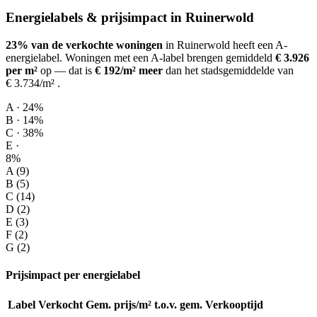
Energielabels & prijsimpact in Ruinerwold
23% van de verkochte woningen
in Ruinerwold heeft een A-
energielabel.
Woningen met een A-label brengen gemiddeld
€ 3.926
per m²
op
— dat is
€ 192/m² meer
dan het stadsgemiddelde van
€ 3.734/m²
.
A · 24%
B · 14%
C · 38%
E ·
8%
A (9)
B (5)
C (14)
D (2)
E (3)
F (2)
G (2)
Prijsimpact per energielabel
Label
Verkocht
Gem. prijs/m²
t.o.v. gem.
Verkooptijd