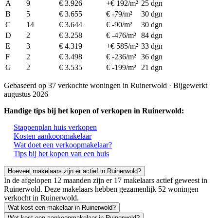
A
9
€ 3.926
+€ 192/m²
25 dgn
B
5
€ 3.655
€ -79/m²
30 dgn
C
14
€ 3.644
€ -90/m²
30 dgn
D
2
€ 3.258
€ -476/m²
84 dgn
E
3
€ 4.319
+€ 585/m²
33 dgn
F
2
€ 3.498
€ -236/m²
36 dgn
G
2
€ 3.535
€ -199/m²
21 dgn
Gebaseerd op 37 verkochte woningen in Ruinerwold · Bijgewerkt
augustus 2026
Handige tips bij het kopen of verkopen in Ruinerwold:
Stappenplan huis verkopen
Kosten aankoopmakelaar
Wat doet een verkoopmakelaar?
Tips bij het kopen van een huis
Hoeveel makelaars zijn er actief in Ruinerwold?
In de afgelopen 12 maanden zijn er 17 makelaars actief geweest in
Ruinerwold. Deze makelaars hebben gezamenlijk 52 woningen
verkocht in Ruinerwold.
Wat kost een makelaar in Ruinerwold?
Wat kost een aankoopmakelaar in Ruinerwold?