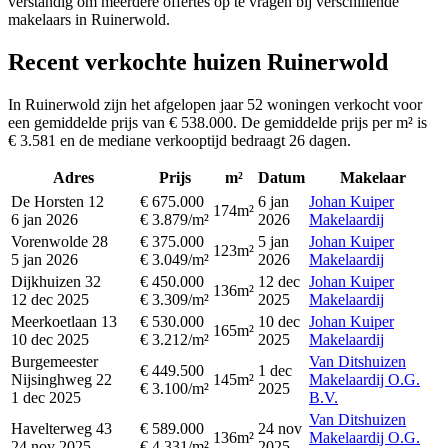
verstandig om meerdere offertes op te vragen bij verschillende
makelaars in Ruinerwold.
Recent verkochte huizen Ruinerwold
In Ruinerwold zijn het afgelopen jaar 52 woningen verkocht voor
een gemiddelde prijs van € 538.000. De gemiddelde prijs per m² is
€ 3.581 en de mediane verkooptijd bedraagt 26 dagen.
Adres
Prijs
m²
Datum
Makelaar
De Horsten 12
€ 675.000
6 jan
Johan Kuiper
174m²
6 jan 2026
€ 3.879/m²
2026
Makelaardij
Vorenwolde 28
€ 375.000
5 jan
Johan Kuiper
123m²
5 jan 2026
€ 3.049/m²
2026
Makelaardij
Dijkhuizen 32
€ 450.000
12 dec
Johan Kuiper
136m²
12 dec 2025
€ 3.309/m²
2025
Makelaardij
Meerkoetlaan 13
€ 530.000
10 dec
Johan Kuiper
165m²
10 dec 2025
€ 3.212/m²
2025
Makelaardij
Burgemeester
Van Ditshuizen
€ 449.500
1 dec
Nijsinghweg 22
145m²
Makelaardij O.G.
€ 3.100/m²
2025
1 dec 2025
B.V.
Van Ditshuizen
Havelterweg 43
€ 589.000
24 nov
136m²
Makelaardij O.G.
24 nov 2025
€ 4.331/m²
2025