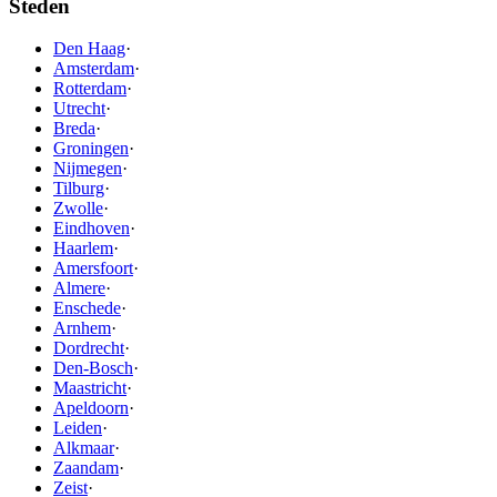
Steden
Den Haag
·
Amsterdam
·
Rotterdam
·
Utrecht
·
Breda
·
Groningen
·
Nijmegen
·
Tilburg
·
Zwolle
·
Eindhoven
·
Haarlem
·
Amersfoort
·
Almere
·
Enschede
·
Arnhem
·
Dordrecht
·
Den-Bosch
·
Maastricht
·
Apeldoorn
·
Leiden
·
Alkmaar
·
Zaandam
·
Zeist
·