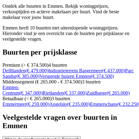
Ontdek alle buurten in Emmen. Bekijk woningprijzen,
verkooptijden en actieve makelaars per buurt. Vind de beste
makelaar voor jouw buurt.
Emmen heeft 10 buurten met uiteenlopende woningprijzen.
Hieronder vind je een overzicht van de buurten per prijsklasse en
veelgestelde vragen.
Buurten per prijsklasse
Premium (> € 374.500)
4 buurten
Delftlanden
(€ 479.000)
Industrieterrein Bargermeer
(€ 437.000)
Parc
Sandur
(€ 385.000)
Verspreide huizen Emmen
(€ 374.500)
Middensegment (€ 265.000 - € 374.500)
3 buurten
Emmen-
Centrum
(€ 347.000)
Rietlanden
(€ 337.000)
Zuidbarge
(€ 265.000)
Betaalbaar (< € 265.000)
3 buurten
Emmermeer
(€ 259.000)
Angelslo
(€ 235.000)
Emmerschans
(€ 232.250
Veelgestelde vragen over buurten in
Emmen