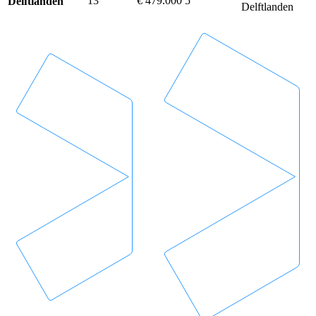
13
€ 479.000
5
Delftlanden
Delftlanden