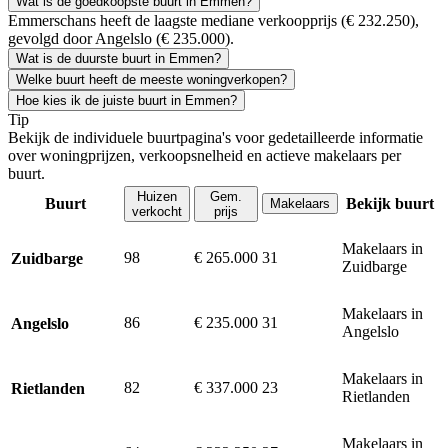
Wat is de goedkoopste buurt in Emmen?
Emmerschans heeft de laagste mediane verkoopprijs (€ 232.250),
gevolgd door Angelslo (€ 235.000).
Wat is de duurste buurt in Emmen?
Welke buurt heeft de meeste woningverkopen?
Hoe kies ik de juiste buurt in Emmen?
Tip
Bekijk de individuele buurtpagina's voor gedetailleerde informatie
over woningprijzen, verkoopsnelheid en actieve makelaars per
buurt.
Huizen
Gem.
Buurt
Bekijk buurt
Makelaars
verkocht
prijs
Makelaars in
98
€ 265.000
31
Zuidbarge
Zuidbarge
Makelaars in
86
€ 235.000
31
Angelslo
Angelslo
Makelaars in
82
€ 337.000
23
Rietlanden
Rietlanden
Makelaars in