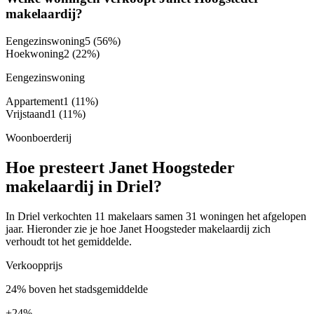
makelaardij?
Eengezinswoning
5
(56%)
Hoekwoning
2
(22%)
Eengezinswoning
Appartement
1
(11%)
Vrijstaand
1
(11%)
Woonboerderij
Hoe presteert Janet Hoogsteder
makelaardij in Driel?
In Driel verkochten 11 makelaars samen 31 woningen het afgelopen
jaar. Hieronder zie je hoe Janet Hoogsteder makelaardij zich
verhoudt tot het gemiddelde.
Verkoopprijs
24% boven het stadsgemiddelde
+
24%