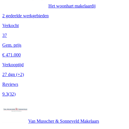
Het woonhart makelaardij
2 gedeelde werkgebieden
Verkocht
37
Gem. prijs
€ 471.000
Verkooptijd
27 dgn
(+2)
Reviews
9.3
(32)
Van Musscher & Sonneveld Makelaars