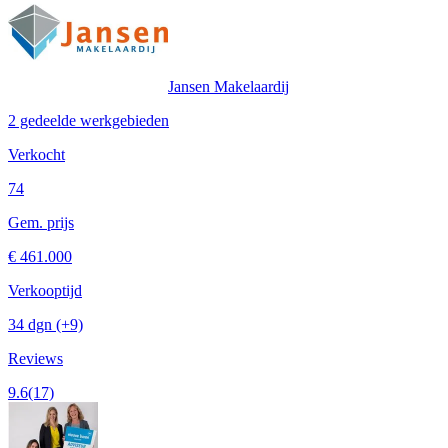
Jansen Makelaardij
2 gedeelde werkgebieden
Verkocht
74
Gem. prijs
€ 461.000
Verkooptijd
34 dgn
(+9)
Reviews
9.6
(17)