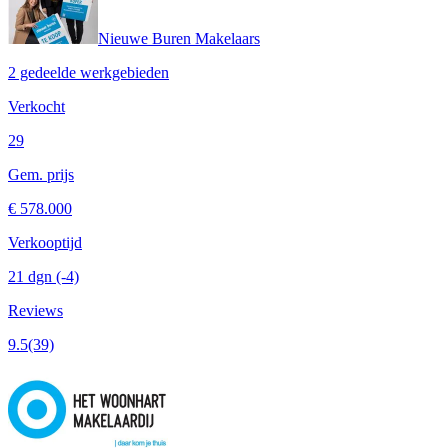
Nieuwe Buren Makelaars
2 gedeelde werkgebieden
Verkocht
29
Gem. prijs
€ 578.000
Verkooptijd
21 dgn
(-4)
Reviews
9.5
(39)