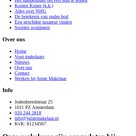
Het stappenplan om een huis te kopen
Kosten Koper (k.k.)
Alles over NHG
De betekenis van onder bod
Een geschikte taxateur vinden
Soorten woningen
Over ons
Home
Voor makelaars
Nieuws
Over ons
Contact
Werken bij Juiste Makelaar
Info
Jodenbreedstraat 25
1011 PZ Amsterdam
020 244 2818
info@juistemakelaar.nl
KvK: 81234567