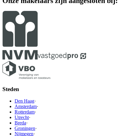
Onze makelaars zijn aangesloten bij:
Steden
Den Haag
·
Amsterdam
·
Rotterdam
·
Utrecht
·
Breda
·
Groningen
·
Nijmegen
·