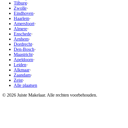
Tilburg
·
Zwolle
·
Eindhoven
·
Haarlem
·
Amersfoort
·
Almere
·
Enschede
·
Arnhem
·
Dordrecht
·
Den-Bosch
·
Maastricht
·
Apeldoorn
·
Leiden
·
Alkmaar
·
Zaandam
·
Zeist
·
Alle plaatsen
© 2026 Juiste Makelaar. Alle rechten voorbehouden.