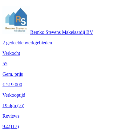
–
Remko Stevens Makelaardij BV
2 gedeelde werkgebieden
Verkocht
55
Gem. prijs
€ 519.000
Verkooptijd
19 dgn
(-6)
Reviews
9.4
(117)