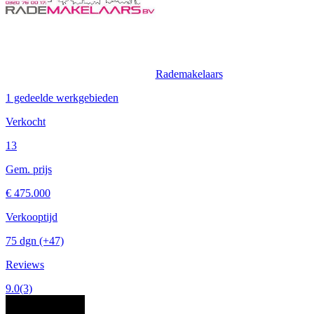
Rademakelaars
1 gedeelde werkgebieden
Verkocht
13
Gem. prijs
€ 475.000
Verkooptijd
75 dgn
(+47)
Reviews
9.0
(3)