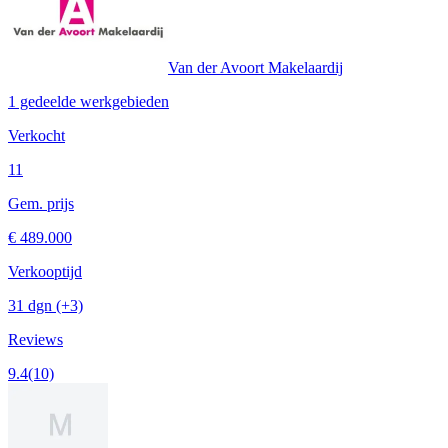
Van der Avoort Makelaardij
1 gedeelde werkgebieden
Verkocht
11
Gem. prijs
€ 489.000
Verkooptijd
31 dgn
(+3)
Reviews
9.4
(10)