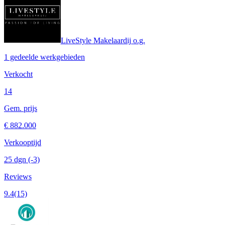
LiveStyle Makelaardij o.g.
1 gedeelde werkgebieden
Verkocht
14
Gem. prijs
€ 882.000
Verkooptijd
25 dgn
(-3)
Reviews
9.4
(15)