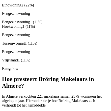
Eindwoning
2
(22%)
Eengezinswoning
Eengezinswoning
1
(11%)
Hoekwoning
1
(11%)
Eengezinswoning
Tussenwoning
1
(11%)
Eengezinswoning
Vrijstaand
1
(11%)
Bungalow
Hoe presteert Bröring Makelaars in
Almere?
In Almere verkochten 221 makelaars samen 2579 woningen het
afgelopen jaar. Hieronder zie je hoe Bröring Makelaars zich
verhoudt tot het gemiddelde.