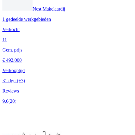
Nest Makelaardij
1 gedeelde werkgebieden
Verkocht
11
Gem. prijs
€ 492.000
Verkooptijd
31 dgn
(+3)
Reviews
9.6
(20)